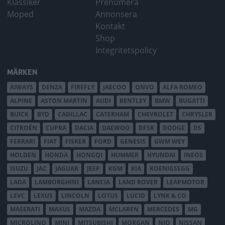
Klassiker
Prenumera
Moped
Annonsera
Kontakt
Shop
Integritetspolicy
MÄRKEN
AIWAYS
DENZA
FIREFLY
JAECOO
ONVO
ALFA ROMEO
ALPINE
ASTON MARTIN
AUDI
BENTLEY
BMW
BUGATTI
BUICK
BYD
CADILLAC
CATERHAM
CHEVROLET
CHRYSLER
CITROËN
CUPRA
DACIA
DAEWOO
DFSK
DODGE
DS
FERRARI
FIAT
FISKER
FORD
GENESIS
GWM WEY
HOLDEN
HONDA
HONGQI
HUMMER
HYUNDAI
INEOS
ISUZU
JAC
JAGUAR
JEEP
KGM
KIA
KOENIGSEGG
LADA
LAMBORGHINI
LANCIA
LAND ROVER
LEAPMOTOR
LEVC
LEXUS
LINCOLN
LOTUS
LUCID
LYNK & CO
MASERATI
MAXUS
MAZDA
MCLAREN
MERCEDES
MG
MICROLINO
MINI
MITSUBISHI
MORGAN
NIO
NISSAN