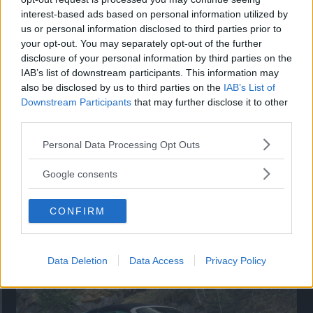
interest-based ads based on personal information utilized by
Utbudet av terrängdugliga kombibilar har krympt men fylls
us or personal information disclosed to third parties prior to
nu på av eldrivna Toyota bZ4X Touring. Vi provkör.
your opt-out. You may separately opt-out of the further
disclosure of your personal information by third parties on the
IAB’s list of downstream participants. This information may
also be disclosed by us to third parties on the
IAB’s List of
Downstream Participants
that may further disclose it to other
third parties.
Please note that this website/app uses one or more Google
Personal Data Processing Opt Outs
services and may gather and store information including but
not limited to your visit or usage behaviour. You may click to
Google consents
grant or deny consent to Google and its third-party tags to
use your data for below specified purposes in below Google
CONFIRM
consent section.
Så står sig nya Toyota RAV4
Vi ställe nykomlingen mot Audi Q3 och Mazda CX-5.
Data Deletion
Data Access
Privacy Policy