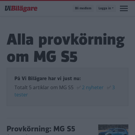
Hoppa
Bli medlem
Logga in
till
huvudinnehåll
Alla provkörning
om MG S5
På Vi Bilägare har vi just nu:
Totalt 5 artiklar om MG S5
✅
2 nyheter
✅
3
tester
Provkörning: MG S5