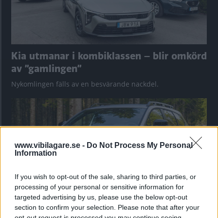
Kia utmanar i kombiklassen – blir omkörd
av ”gamlingen”
Nykomlingen fälls av en besvärande nackdel.
www.vibilagare.se -
Do Not Process My Personal
Information
If you wish to opt-out of the sale, sharing to third parties, or
processing of your personal or sensitive information for
targeted advertising by us, please use the below opt-out
section to confirm your selection. Please note that after your
”God chans att bli ny favorit”
opt-out request is processed you may continue seeing