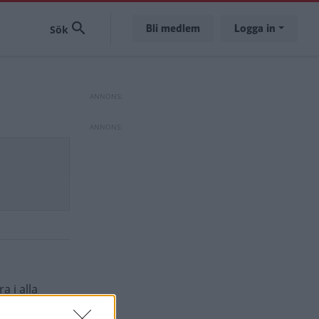
Bli medlem
Logga in
a i alla
es GLK kan