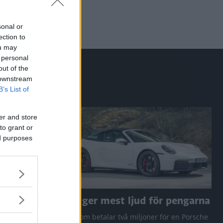
sonal or
ection to
ou may
 personal
out of the
 downstream
B’s List of
er and store
to grant or
ed purposes
a RAV4
Den ger mest ljud för pengarna
 Q3 och
Den som betalar två miljoner för en Porsche