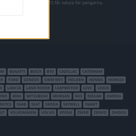
911 GTS får valuta för pengarna.
MW
BUGATTI
BUICK
BYD
CADILLAC
CATERHAM
ER
FORD
GENESIS
GWM WEY
HOLDEN
HONDA
HONGQI
I
LANCIA
LAND ROVER
LEAPMOTOR
LEVC
LEXUS
INO
MINI
MITSUBISHI
MORGAN
NIO
NISSAN
OMODA
-ROYCE
SAAB
SEAT
SKODA
SKYWELL
SMART
AST
VOLKSWAGEN
VOLVO
XPENG
ZEEKR
ZENVO
ZHIDOU