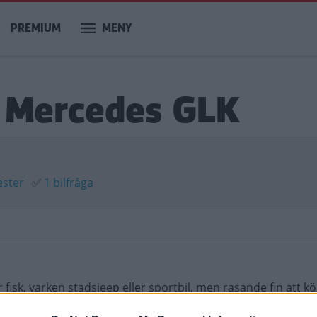
PREMIUM
MENY
m Mercedes GLK
ester
✅
1 bilfråga
fisk, varken stadsjeep eller sportbil, men rasande fin att kör
UV. Körglädjen är lite lägre och priset högre, men Merced