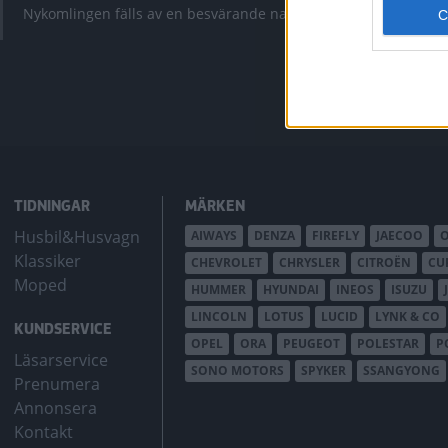
krympt men fy
Nykomlingen fälls av en besvärande nackdel.
bZ4X Touring.
TIDNINGAR
MÄRKEN
Husbil&Husvagn
AIWAYS
DENZA
FIREFLY
JAECOO
Klassiker
CHEVROLET
CHRYSLER
CITROËN
CU
Moped
HUMMER
HYUNDAI
INEOS
ISUZU
LINCOLN
LOTUS
LUCID
LYNK & CO
KUNDSERVICE
OPEL
ORA
PEUGEOT
POLESTAR
P
Läsarservice
SONO MOTORS
SPYKER
SSANGYONG
Prenumera
Annonsera
Kontakt