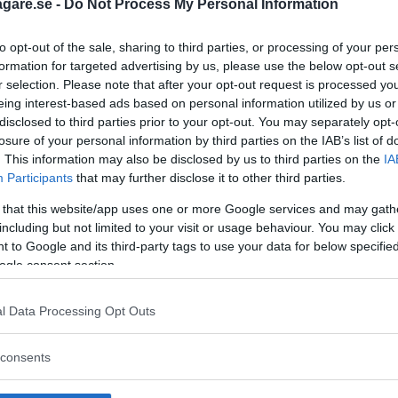
agare.se -
Do Not Process My Personal Information
to opt-out of the sale, sharing to third parties, or processing of your per
formation for targeted advertising by us, please use the below opt-out s
r selection. Please note that after your opt-out request is processed y
eing interest-based ads based on personal information utilized by us or
disclosed to third parties prior to your opt-out. You may separately opt-
losure of your personal information by third parties on the IAB’s list of
. This information may also be disclosed by us to third parties on the
IA
Participants
that may further disclose it to other third parties.
 that this website/app uses one or more Google services and may gath
including but not limited to your visit or usage behaviour. You may click 
 to Google and its third-party tags to use your data for below specifi
ogle consent section.
l Data Processing Opt Outs
 att bli ny favorit”
Så står sig nya Toyot
consents
rrängdugliga kombibilar har
Vi ställe nykomlingen mot Audi