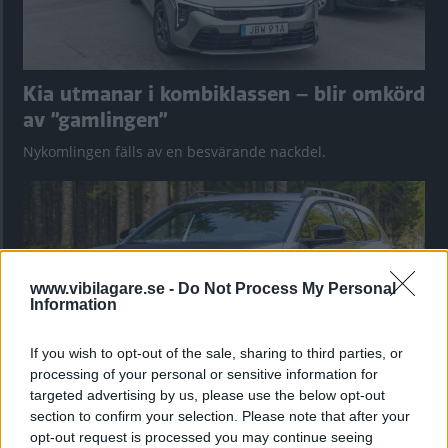
Kia utmanar i kombiklassen – blir omkörd
av ”gamlingen”
Nykomlingen fälls av en besvärande nackdel.
www.vibilagare.se -
Do Not Process My Personal
Information
If you wish to opt-out of the sale, sharing to third parties, or
processing of your personal or sensitive information for
targeted advertising by us, please use the below opt-out
section to confirm your selection. Please note that after your
”God chans att bli ny favorit”
opt-out request is processed you may continue seeing