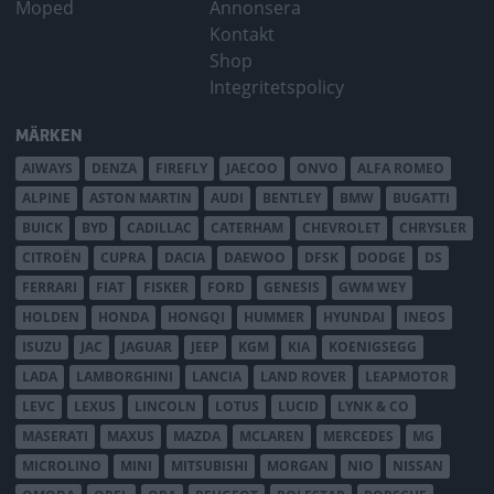
Moped
Annonsera
Kontakt
Shop
Integritetspolicy
MÄRKEN
AIWAYS
DENZA
FIREFLY
JAECOO
ONVO
ALFA ROMEO
ALPINE
ASTON MARTIN
AUDI
BENTLEY
BMW
BUGATTI
BUICK
BYD
CADILLAC
CATERHAM
CHEVROLET
CHRYSLER
CITROËN
CUPRA
DACIA
DAEWOO
DFSK
DODGE
DS
FERRARI
FIAT
FISKER
FORD
GENESIS
GWM WEY
HOLDEN
HONDA
HONGQI
HUMMER
HYUNDAI
INEOS
ISUZU
JAC
JAGUAR
JEEP
KGM
KIA
KOENIGSEGG
LADA
LAMBORGHINI
LANCIA
LAND ROVER
LEAPMOTOR
LEVC
LEXUS
LINCOLN
LOTUS
LUCID
LYNK & CO
MASERATI
MAXUS
MAZDA
MCLAREN
MERCEDES
MG
MICROLINO
MINI
MITSUBISHI
MORGAN
NIO
NISSAN