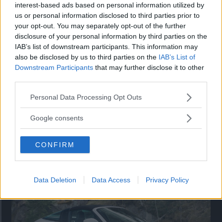
Utbudet av terrängdugliga kombibilar har krympt men fylls
interest-based ads based on personal information utilized by
nu på av eldrivna Toyota bZ4X Touring. Vi provkör.
us or personal information disclosed to third parties prior to
your opt-out. You may separately opt-out of the further
disclosure of your personal information by third parties on the
IAB’s list of downstream participants. This information may
also be disclosed by us to third parties on the
IAB’s List of
Downstream Participants
that may further disclose it to other
third parties.
Please note that this website/app uses one or more Google
Personal Data Processing Opt Outs
services and may gather and store information including but
not limited to your visit or usage behaviour. You may click to
Google consents
grant or deny consent to Google and its third-party tags to
use your data for below specified purposes in below Google
Så står sig nya Toyota RAV4
CONFIRM
consent section.
Vi ställe nykomlingen mot Audi Q3 och Mazda CX-5.
Data Deletion
Data Access
Privacy Policy