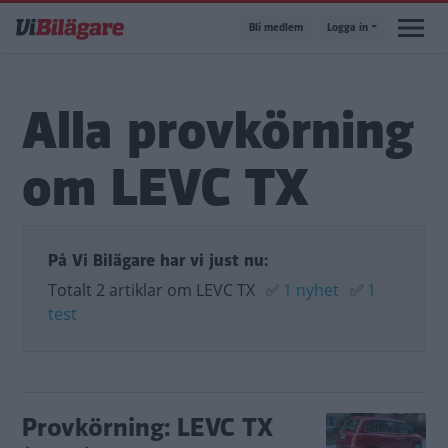
Hoppa
Bli medlem
Logga in
till
huvudinnehåll
Alla provkörning
om LEVC TX
På Vi Bilägare har vi just nu:
Totalt 2 artiklar om LEVC TX
✅
1 nyhet
✅
1
test
Provkörning: LEVC TX