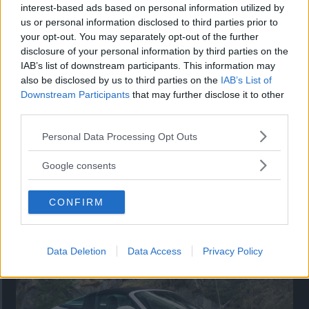
Utbudet av terrängdugliga kombibilar har krympt men fylls
interest-based ads based on personal information utilized by
nu på av eldrivna Toyota bZ4X Touring. Vi provkör.
us or personal information disclosed to third parties prior to
your opt-out. You may separately opt-out of the further
disclosure of your personal information by third parties on the
IAB’s list of downstream participants. This information may
also be disclosed by us to third parties on the
IAB’s List of
Downstream Participants
that may further disclose it to other
third parties.
Please note that this website/app uses one or more Google
Personal Data Processing Opt Outs
services and may gather and store information including but
not limited to your visit or usage behaviour. You may click to
Google consents
grant or deny consent to Google and its third-party tags to
use your data for below specified purposes in below Google
Så står sig nya Toyota RAV4
CONFIRM
consent section.
Vi ställe nykomlingen mot Audi Q3 och Mazda CX-5.
Data Deletion
Data Access
Privacy Policy