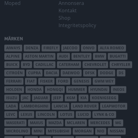
Moped
Annonsera
Kontakt
Shop
Integritetspolicy
MÄRKEN
AIWAYS
DENZA
FIREFLY
JAECOO
ONVO
ALFA ROMEO
ALPINE
ASTON MARTIN
AUDI
BENTLEY
BMW
BUGATTI
BUICK
BYD
CADILLAC
CATERHAM
CHEVROLET
CHRYSLER
CITROËN
CUPRA
DACIA
DAEWOO
DFSK
DODGE
DS
FERRARI
FIAT
FISKER
FORD
GENESIS
GWM WEY
HOLDEN
HONDA
HONGQI
HUMMER
HYUNDAI
INEOS
ISUZU
JAC
JAGUAR
JEEP
KGM
KIA
KOENIGSEGG
LADA
LAMBORGHINI
LANCIA
LAND ROVER
LEAPMOTOR
LEVC
LEXUS
LINCOLN
LOTUS
LUCID
LYNK & CO
MASERATI
MAXUS
MAZDA
MCLAREN
MERCEDES
MG
MICROLINO
MINI
MITSUBISHI
MORGAN
NIO
NISSAN