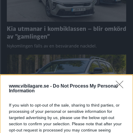
Kia utmanar i kombiklassen – blir omkörd
av ”gamlingen”
Nykomlingen fälls av en besvärande nackdel.
www.vibilagare.se -
Do Not Process My Personal
Information
If you wish to opt-out of the sale, sharing to third parties, or
processing of your personal or sensitive information for
targeted advertising by us, please use the below opt-out
section to confirm your selection. Please note that after your
”God chans att bli ny favorit”
opt-out request is processed you may continue seeing