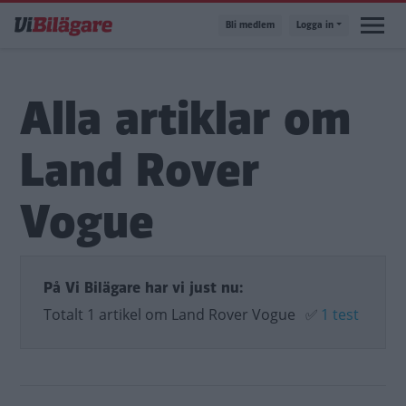
Hoppa
Bli medlem
Logga in
till
huvudinnehåll
Alla artiklar om
Land Rover
Vogue
På Vi Bilägare har vi just nu:
Totalt 1 artikel om Land Rover Vogue
✅
1 test