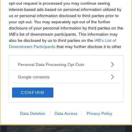
opt-out request is processed you may continue seeing
”God chans att bli ny favorit”
interest-based ads based on personal information utilized by
Utbudet av terrängdugliga kombibilar har krympt men fylls
us or personal information disclosed to third parties prior to
nu på av eldrivna Toyota bZ4X Touring. Vi provkör.
your opt-out. You may separately opt-out of the further
disclosure of your personal information by third parties on the
IAB’s list of downstream participants. This information may
also be disclosed by us to third parties on the
IAB’s List of
Downstream Participants
that may further disclose it to other
third parties.
Please note that this website/app uses one or more Google
Personal Data Processing Opt Outs
services and may gather and store information including but
not limited to your visit or usage behaviour. You may click to
Google consents
grant or deny consent to Google and its third-party tags to
use your data for below specified purposes in below Google
CONFIRM
consent section.
Så står sig nya Toyota RAV4
Vi ställe nykomlingen mot Audi Q3 och Mazda CX-5.
Data Deletion
Data Access
Privacy Policy