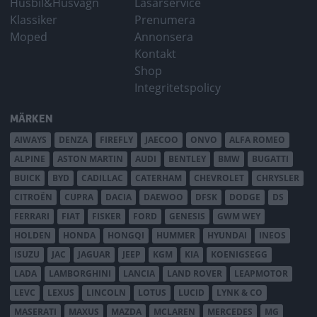
Husbil&Husvagn
Läsarservice
Klassiker
Prenumera
Moped
Annonsera
Kontakt
Shop
Integritetspolicy
MÄRKEN
AIWAYS
DENZA
FIREFLY
JAECOO
ONVO
ALFA ROMEO
ALPINE
ASTON MARTIN
AUDI
BENTLEY
BMW
BUGATTI
BUICK
BYD
CADILLAC
CATERHAM
CHEVROLET
CHRYSLER
CITROËN
CUPRA
DACIA
DAEWOO
DFSK
DODGE
DS
FERRARI
FIAT
FISKER
FORD
GENESIS
GWM WEY
HOLDEN
HONDA
HONGQI
HUMMER
HYUNDAI
INEOS
ISUZU
JAC
JAGUAR
JEEP
KGM
KIA
KOENIGSEGG
LADA
LAMBORGHINI
LANCIA
LAND ROVER
LEAPMOTOR
LEVC
LEXUS
LINCOLN
LOTUS
LUCID
LYNK & CO
MASERATI
MAXUS
MAZDA
MCLAREN
MERCEDES
MG