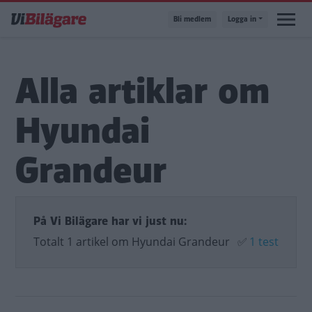
Hoppa
Bli medlem
Logga in
till
huvudinnehåll
Alla artiklar om
Hyundai
Grandeur
På Vi Bilägare har vi just nu:
Totalt 1 artikel om Hyundai Grandeur
✅
1 test