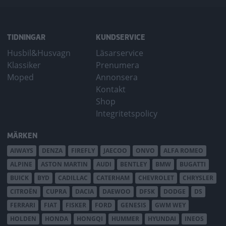
TIDNINGAR
KUNDSERVICE
Husbil&Husvagn
Läsarservice
Klassiker
Prenumera
Moped
Annonsera
Kontakt
Shop
Integritetspolicy
MÄRKEN
AIWAYS
DENZA
FIREFLY
JAECOO
ONVO
ALFA ROMEO
ALPINE
ASTON MARTIN
AUDI
BENTLEY
BMW
BUGATTI
BUICK
BYD
CADILLAC
CATERHAM
CHEVROLET
CHRYSLER
CITROËN
CUPRA
DACIA
DAEWOO
DFSK
DODGE
DS
FERRARI
FIAT
FISKER
FORD
GENESIS
GWM WEY
HOLDEN
HONDA
HONGQI
HUMMER
HYUNDAI
INEOS