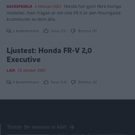
Honda har gjort flera kluriga
BACKSPEGELN
4 februari 2024
modeller, men frågan är om inte FR-V är den finurligaste
krumeluren av dem alla.
5 kommentarer
Gasa (11)
Bromsa (9)
Ljustest: Honda FR-V 2,0
Executive
LJUS
29 oktober 2007
0 kommentarer
Gasa (13)
Bromsa (4)
Tester: De senaste vi kört