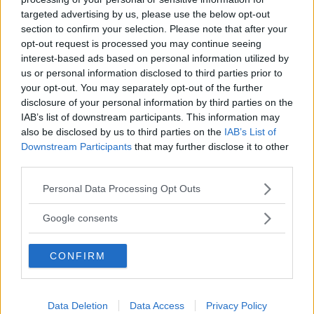
targeted advertising by us, please use the below opt-out
section to confirm your selection. Please note that after your
opt-out request is processed you may continue seeing
interest-based ads based on personal information utilized by
us or personal information disclosed to third parties prior to
”God chans att bli ny favorit”
your opt-out. You may separately opt-out of the further
disclosure of your personal information by third parties on the
Utbudet av terrängdugliga kombibilar har krympt men fylls
IAB’s list of downstream participants. This information may
nu på av eldrivna Toyota bZ4X Touring. Vi provkör.
also be disclosed by us to third parties on the
IAB’s List of
Downstream Participants
that may further disclose it to other
third parties.
Please note that this website/app uses one or more Google
Personal Data Processing Opt Outs
services and may gather and store information including but
not limited to your visit or usage behaviour. You may click to
Google consents
grant or deny consent to Google and its third-party tags to
use your data for below specified purposes in below Google
CONFIRM
consent section.
Data Deletion
Data Access
Privacy Policy
Så står sig nya Toyota RAV4