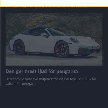
Vi ställe nykomlingen mot Audi Q3 och Mazda CX-5.
Den ger mest ljud för pengarna
Den som betalar två miljoner för en Porsche 911 GTS får
valuta för pengarna.