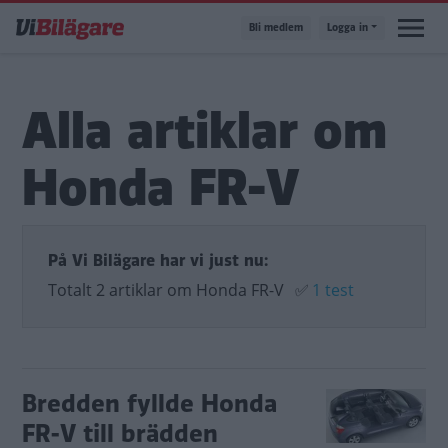
Hoppa
Bli medlem
Logga in
till
huvudinnehåll
Alla artiklar om
Honda FR-V
På Vi Bilägare har vi just nu:
Totalt 2 artiklar om Honda FR-V
✅
1 test
Bredden fyllde Honda
FR-V till brädden