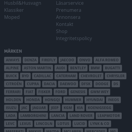
Husbil&Husvagn
Läsarservice
Klassiker
Prenumera
Moped
Annonsera
Kontakt
Shop
Integritetspolicy
MÄRKEN
AIWAYS
DENZA
FIREFLY
JAECOO
ONVO
ALFA ROMEO
ALPINE
ASTON MARTIN
AUDI
BENTLEY
BMW
BUGATTI
BUICK
BYD
CADILLAC
CATERHAM
CHEVROLET
CHRYSLER
CITROËN
CUPRA
DACIA
DAEWOO
DFSK
DODGE
DS
FERRARI
FIAT
FISKER
FORD
GENESIS
GWM WEY
HOLDEN
HONDA
HONGQI
HUMMER
HYUNDAI
INEOS
ISUZU
JAC
JAGUAR
JEEP
KGM
KIA
KOENIGSEGG
LADA
LAMBORGHINI
LANCIA
LAND ROVER
LEAPMOTOR
LEVC
LEXUS
LINCOLN
LOTUS
LUCID
LYNK & CO
MASERATI
MAXUS
MAZDA
MCLAREN
MERCEDES
MG