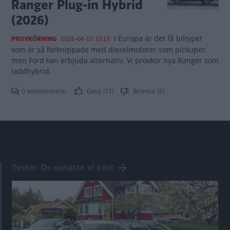
Ranger Plug-in Hybrid
(2026)
I Europa är det få biltyper
PROVKÖRNING
2026-04-10 10:13
som är så förknippade med dieselmotorer som pickuper,
men Ford kan erbjuda alternativ. Vi provkör nya Ranger som
laddhybrid.
0 kommentarer
Gasa (17)
Bromsa (6)
Tester: De senaste vi kört