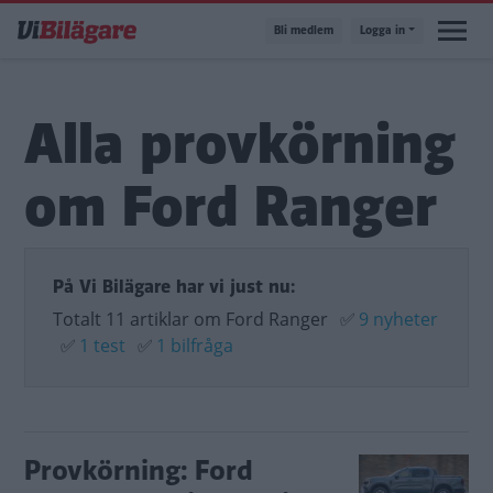
Hoppa
Bli medlem
Logga in
till
huvudinnehåll
Alla provkörning
om Ford Ranger
På Vi Bilägare har vi just nu:
Totalt 11 artiklar om Ford Ranger
✅
9 nyheter
✅
1 test
✅
1 bilfråga
Provkörning: Ford