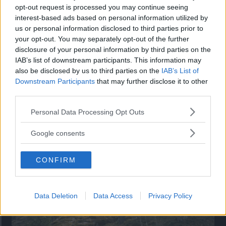
opt-out request is processed you may continue seeing
”God chans att bli ny favorit”
interest-based ads based on personal information utilized by
Utbudet av terrängdugliga kombibilar har krympt men fylls
us or personal information disclosed to third parties prior to
nu på av eldrivna Toyota bZ4X Touring. Vi provkör.
your opt-out. You may separately opt-out of the further
disclosure of your personal information by third parties on the
IAB’s list of downstream participants. This information may
also be disclosed by us to third parties on the
IAB’s List of
Downstream Participants
that may further disclose it to other
third parties.
Please note that this website/app uses one or more Google
Personal Data Processing Opt Outs
services and may gather and store information including but
not limited to your visit or usage behaviour. You may click to
Google consents
grant or deny consent to Google and its third-party tags to
use your data for below specified purposes in below Google
CONFIRM
consent section.
Så står sig nya Toyota RAV4
Vi ställe nykomlingen mot Audi Q3 och Mazda CX-5.
Data Deletion
Data Access
Privacy Policy