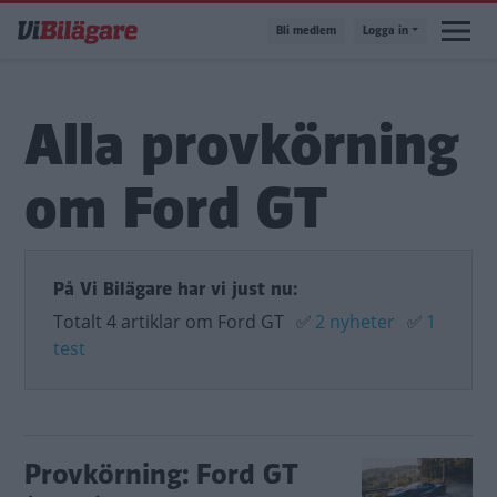
Hoppa
Bli medlem
Logga in
till
huvudinnehåll
Alla provkörning
om Ford GT
På Vi Bilägare har vi just nu:
Totalt 4 artiklar om Ford GT
✅
2 nyheter
✅
1
test
Provkörning: Ford GT