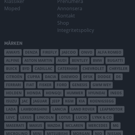
Klassiker
Prenumera
Moped
Annonsera
Kontakt
Shop
Integritetspolicy
MÄRKEN
AIWAYS
DENZA
FIREFLY
JAECOO
ONVO
ALFA ROMEO
ALPINE
ASTON MARTIN
AUDI
BENTLEY
BMW
BUGATTI
BUICK
BYD
CADILLAC
CATERHAM
CHEVROLET
CHRYSLER
CITROËN
CUPRA
DACIA
DAEWOO
DFSK
DODGE
DS
FERRARI
FIAT
FISKER
FORD
GENESIS
GWM WEY
HOLDEN
HONDA
HONGQI
HUMMER
HYUNDAI
INEOS
ISUZU
JAC
JAGUAR
JEEP
KGM
KIA
KOENIGSEGG
LADA
LAMBORGHINI
LANCIA
LAND ROVER
LEAPMOTOR
LEVC
LEXUS
LINCOLN
LOTUS
LUCID
LYNK & CO
MASERATI
MAXUS
MAZDA
MCLAREN
MERCEDES
MG
MICROLINO
MINI
MITSUBISHI
MORGAN
NIO
NISSAN