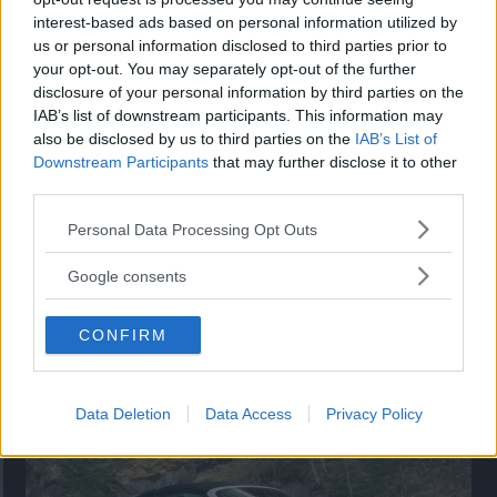
interest-based ads based on personal information utilized by
Utbudet av terrängdugliga kombibilar har krympt men fylls
us or personal information disclosed to third parties prior to
nu på av eldrivna Toyota bZ4X Touring. Vi provkör.
your opt-out. You may separately opt-out of the further
disclosure of your personal information by third parties on the
IAB’s list of downstream participants. This information may
also be disclosed by us to third parties on the
IAB’s List of
Downstream Participants
that may further disclose it to other
third parties.
Please note that this website/app uses one or more Google
Personal Data Processing Opt Outs
services and may gather and store information including but
not limited to your visit or usage behaviour. You may click to
Google consents
grant or deny consent to Google and its third-party tags to
use your data for below specified purposes in below Google
CONFIRM
consent section.
Så står sig nya Toyota RAV4
Vi ställe nykomlingen mot Audi Q3 och Mazda CX-5.
Data Deletion
Data Access
Privacy Policy