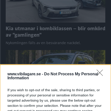
Kia utmanar i kombiklassen – blir omkörd
av ”gamlingen”
Nykomlingen fälls av en besvärande nackdel.
www.vibilagare.se -
Do Not Process My Personal
Information
If you wish to opt-out of the sale, sharing to third parties, or
processing of your personal or sensitive information for
targeted advertising by us, please use the below opt-out
section to confirm your selection. Please note that after your
”God chans att bli ny favorit”
opt-out request is processed you may continue seeing