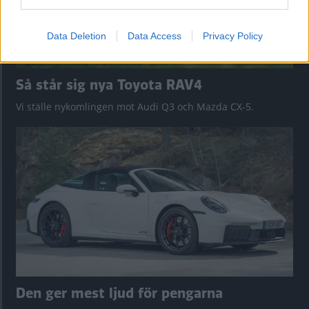
Data Deletion
Data Access
Privacy Policy
Så står sig nya Toyota RAV4
Vi ställe nykomlingen mot Audi Q3 och Mazda CX-5.
Den ger mest ljud för pengarna