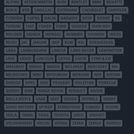
ALPINE
ASTON MARTIN
AUDI
BENTLEY
BMW
BUGATTI
BUICK
BYD
CADILLAC
CATERHAM
CHEVROLET
CHRYSLER
CITROËN
CUPRA
DACIA
DAEWOO
DFSK
DODGE
DS
FERRARI
FIAT
FISKER
FORD
GENESIS
GWM WEY
HOLDEN
HONDA
HONGQI
HUMMER
HYUNDAI
INEOS
ISUZU
JAC
JAGUAR
JEEP
KGM
KIA
KOENIGSEGG
LADA
LAMBORGHINI
LANCIA
LAND ROVER
LEAPMOTOR
LEVC
LEXUS
LINCOLN
LOTUS
LUCID
LYNK & CO
MASERATI
MAXUS
MAZDA
MCLAREN
MERCEDES
MG
MICROLINO
MINI
MITSUBISHI
MORGAN
NIO
NISSAN
OMODA
OPEL
ORA
PEUGEOT
POLESTAR
PORSCHE
QOROS
RAM
RANGE ROVER
RENAULT
RIVIAN
ROLLS-ROYCE
SAAB
SEAT
SKODA
SKYWELL
SMART
SONO MOTORS
SPYKER
SSANGYONG
SUBARU
SUZUKI
TESLA
THINK
TOGG
TOYOTA
UNITI
VINFAST
VOLKSWAGEN
VOLVO
XPENG
ZEEKR
ZENVO
ZHIDOU