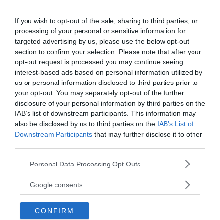
If you wish to opt-out of the sale, sharing to third parties, or
processing of your personal or sensitive information for
targeted advertising by us, please use the below opt-out
section to confirm your selection. Please note that after your
opt-out request is processed you may continue seeing
interest-based ads based on personal information utilized by
us or personal information disclosed to third parties prior to
your opt-out. You may separately opt-out of the further
disclosure of your personal information by third parties on the
IAB’s list of downstream participants. This information may
”God chans att bli ny favorit”
also be disclosed by us to third parties on the
IAB’s List of
Downstream Participants
that may further disclose it to other
Utbudet av terrängdugliga kombibilar har krympt men fylls
third parties.
nu på av eldrivna Toyota bZ4X Touring. Vi provkör.
Please note that this website/app uses one or more Google
Personal Data Processing Opt Outs
services and may gather and store information including but
not limited to your visit or usage behaviour. You may click to
Google consents
grant or deny consent to Google and its third-party tags to
use your data for below specified purposes in below Google
CONFIRM
consent section.