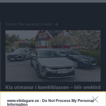
Tester: De senaste vi kört
Kia utmanar i kombiklassen – blir omkörd
av ”gamlingen”
www.vibilagare.se -
Do Not Process My Personal
Nykomlingen fälls av en besvärande nackdel.
Information