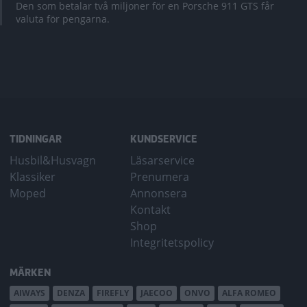
Den som betalar två miljoner för en Porsche 911 GTS får
valuta för pengarna.
TIDNINGAR
KUNDSERVICE
Husbil&Husvagn
Läsarservice
Klassiker
Prenumera
Moped
Annonsera
Kontakt
Shop
Integritetspolicy
MÄRKEN
AIWAYS
DENZA
FIREFLY
JAECOO
ONVO
ALFA ROMEO