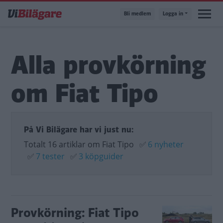
Hoppa
Bli medlem
Logga in
till
huvudinnehåll
Alla provkörning
om Fiat Tipo
På Vi Bilägare har vi just nu:
Totalt 16 artiklar om Fiat Tipo
✅
6 nyheter
✅
7 tester
✅
3 köpguider
Provkörning: Fiat Tipo