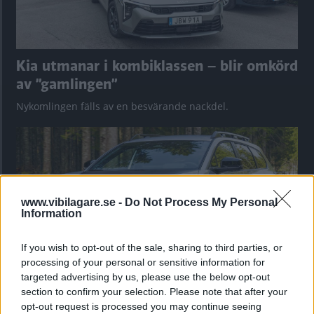
Kia utmanar i kombiklassen – blir omkörd
av ”gamlingen”
Nykomlingen fälls av en besvärande nackdel.
www.vibilagare.se -
Do Not Process My Personal
Information
If you wish to opt-out of the sale, sharing to third parties, or
processing of your personal or sensitive information for
targeted advertising by us, please use the below opt-out
section to confirm your selection. Please note that after your
”God chans att bli ny favorit”
opt-out request is processed you may continue seeing