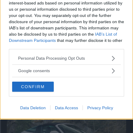
Utbudet av terrängdugliga kombibilar har krympt men fylls
interest-based ads based on personal information utilized by
nu på av eldrivna Toyota bZ4X Touring. Vi provkör.
us or personal information disclosed to third parties prior to
your opt-out. You may separately opt-out of the further
disclosure of your personal information by third parties on the
IAB’s list of downstream participants. This information may
also be disclosed by us to third parties on the
IAB’s List of
Downstream Participants
that may further disclose it to other
third parties.
Please note that this website/app uses one or more Google
Personal Data Processing Opt Outs
services and may gather and store information including but
not limited to your visit or usage behaviour. You may click to
Google consents
grant or deny consent to Google and its third-party tags to
use your data for below specified purposes in below Google
Så står sig nya Toyota RAV4
CONFIRM
consent section.
Vi ställe nykomlingen mot Audi Q3 och Mazda CX-5.
Data Deletion
Data Access
Privacy Policy