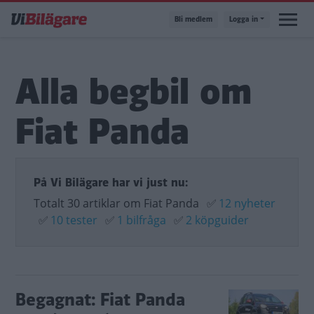
Hoppa
Bli medlem
Logga in
till
huvudinnehåll
Alla begbil om
Fiat Panda
På Vi Bilägare har vi just nu:
Totalt 30 artiklar om Fiat Panda
✅
12 nyheter
✅
10 tester
✅
1 bilfråga
✅
2 köpguider
Begagnat: Fiat Panda