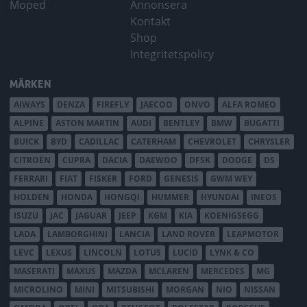
Moped
Annonsera
Kontakt
Shop
Integritetspolicy
MÄRKEN
AIWAYS
DENZA
FIREFLY
JAECOO
ONVO
ALFA ROMEO
ALPINE
ASTON MARTIN
AUDI
BENTLEY
BMW
BUGATTI
BUICK
BYD
CADILLAC
CATERHAM
CHEVROLET
CHRYSLER
CITROËN
CUPRA
DACIA
DAEWOO
DFSK
DODGE
DS
FERRARI
FIAT
FISKER
FORD
GENESIS
GWM WEY
HOLDEN
HONDA
HONGQI
HUMMER
HYUNDAI
INEOS
ISUZU
JAC
JAGUAR
JEEP
KGM
KIA
KOENIGSEGG
LADA
LAMBORGHINI
LANCIA
LAND ROVER
LEAPMOTOR
LEVC
LEXUS
LINCOLN
LOTUS
LUCID
LYNK & CO
MASERATI
MAXUS
MAZDA
MCLAREN
MERCEDES
MG
MICROLINO
MINI
MITSUBISHI
MORGAN
NIO
NISSAN