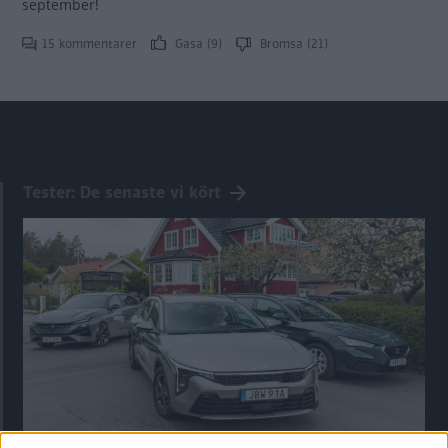
september!
15 kommentarer
Gasa (9)
Bromsa (21)
Tester: De senaste vi kört