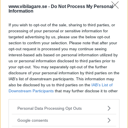
Kia utmanar i kombiklassen – blir omkörd
www.vibilagare.se -
Do Not Process My Personal
av ”gamlingen”
Information
Nykomlingen fälls av en besvärande nackdel.
If you wish to opt-out of the sale, sharing to third parties, or
processing of your personal or sensitive information for
targeted advertising by us, please use the below opt-out
section to confirm your selection. Please note that after your
opt-out request is processed you may continue seeing
interest-based ads based on personal information utilized by
us or personal information disclosed to third parties prior to
your opt-out. You may separately opt-out of the further
disclosure of your personal information by third parties on the
IAB’s list of downstream participants. This information may
also be disclosed by us to third parties on the
IAB’s List of
Downstream Participants
that may further disclose it to other
”God chans att bli ny favorit”
third parties.
Utbudet av terrängdugliga kombibilar har krympt men fylls
Please note that this website/app uses one or more Google
Personal Data Processing Opt Outs
nu på av eldrivna Toyota bZ4X Touring. Vi provkör.
services and may gather and store information including but
not limited to your visit or usage behaviour. You may click to
Google consents
grant or deny consent to Google and its third-party tags to