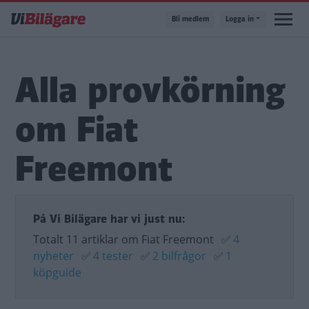
Hoppa
Bli medlem
Logga in
till
huvudinnehåll
Alla provkörning
om Fiat
Freemont
På Vi Bilägare har vi just nu:
Totalt 11 artiklar om Fiat Freemont
✅
4
nyheter
✅
4 tester
✅
2 bilfrågor
✅
1
köpguide