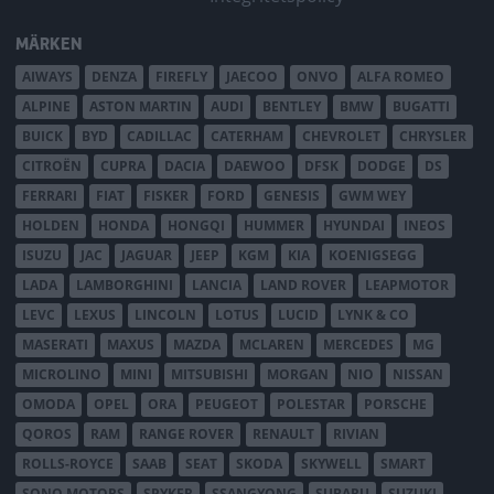
MÄRKEN
AIWAYS
DENZA
FIREFLY
JAECOO
ONVO
ALFA ROMEO
ALPINE
ASTON MARTIN
AUDI
BENTLEY
BMW
BUGATTI
BUICK
BYD
CADILLAC
CATERHAM
CHEVROLET
CHRYSLER
CITROËN
CUPRA
DACIA
DAEWOO
DFSK
DODGE
DS
FERRARI
FIAT
FISKER
FORD
GENESIS
GWM WEY
HOLDEN
HONDA
HONGQI
HUMMER
HYUNDAI
INEOS
ISUZU
JAC
JAGUAR
JEEP
KGM
KIA
KOENIGSEGG
LADA
LAMBORGHINI
LANCIA
LAND ROVER
LEAPMOTOR
LEVC
LEXUS
LINCOLN
LOTUS
LUCID
LYNK & CO
MASERATI
MAXUS
MAZDA
MCLAREN
MERCEDES
MG
MICROLINO
MINI
MITSUBISHI
MORGAN
NIO
NISSAN
OMODA
OPEL
ORA
PEUGEOT
POLESTAR
PORSCHE
QOROS
RAM
RANGE ROVER
RENAULT
RIVIAN
ROLLS-ROYCE
SAAB
SEAT
SKODA
SKYWELL
SMART
SONO MOTORS
SPYKER
SSANGYONG
SUBARU
SUZUKI