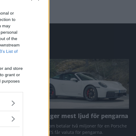
sonal or
ection to
ou may
 personal
out of the
 downstream
B’s List of
er and store
to grant or
ed purposes
a RAV4
Den ger mest ljud för pengarna
 Q3 och
Den som betalar två miljoner för en Porsche
911 GTS får valuta för pengarna.