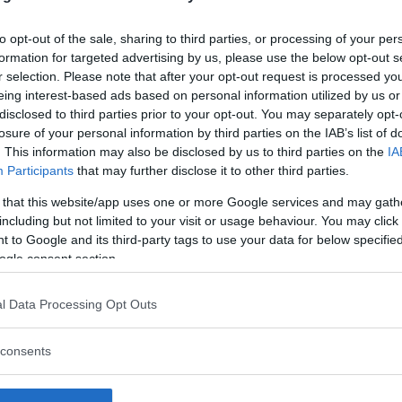
to opt-out of the sale, sharing to third parties, or processing of your per
formation for targeted advertising by us, please use the below opt-out s
r selection. Please note that after your opt-out request is processed y
eing interest-based ads based on personal information utilized by us or
disclosed to third parties prior to your opt-out. You may separately opt-
losure of your personal information by third parties on the IAB’s list of
. This information may also be disclosed by us to third parties on the
IA
Participants
that may further disclose it to other third parties.
 that this website/app uses one or more Google services and may gath
including but not limited to your visit or usage behaviour. You may click 
 to Google and its third-party tags to use your data for below specifi
ogle consent section.
l Data Processing Opt Outs
 att bli ny favorit”
Så står sig nya Toyot
consents
rrängdugliga kombibilar har
Vi ställe nykomlingen mot Audi
lls nu på av eldrivna Toyota
Mazda CX-5.