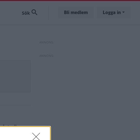
Bli medlem
Logga in
om åstadkom