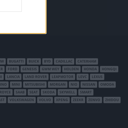
MW
BUGATTI
BUICK
BYD
CADILLAC
CATERHAM
ER
FORD
GENESIS
GWM WEY
HOLDEN
HONDA
HONGQI
I
LANCIA
LAND ROVER
LEAPMOTOR
LEVC
LEXUS
INO
MINI
MITSUBISHI
MORGAN
NIO
NISSAN
OMODA
-ROYCE
SAAB
SEAT
SKODA
SKYWELL
SMART
AST
VOLKSWAGEN
VOLVO
XPENG
ZEEKR
ZENVO
ZHIDOU