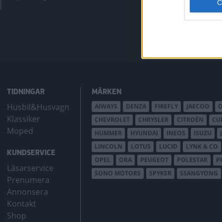
bZ4X Touring.
TIDNINGAR
MÄRKEN
Husbil&Husvagn
AIWAYS
DENZA
FIREFLY
JAECOO
Klassiker
CHEVROLET
CHRYSLER
CITROËN
CU
Moped
HUMMER
HYUNDAI
INEOS
ISUZU
LINCOLN
LOTUS
LUCID
LYNK & CO
KUNDSERVICE
OPEL
ORA
PEUGEOT
POLESTAR
P
Läsarservice
SONO MOTORS
SPYKER
SSANGYONG
Prenumera
Annonsera
Kontakt
Shop