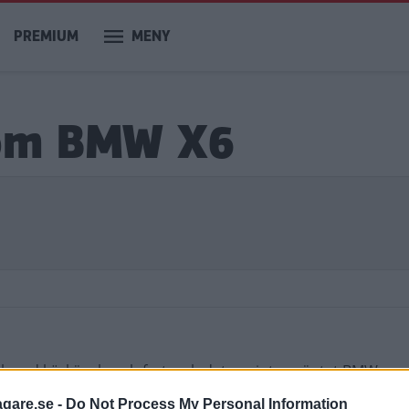
PREMIUM
MENY
 om BMW X6
bil med körkänsla och fart, och det var inte oväntat BMW s
 i Florida.
agare.se -
Do Not Process My Personal Information