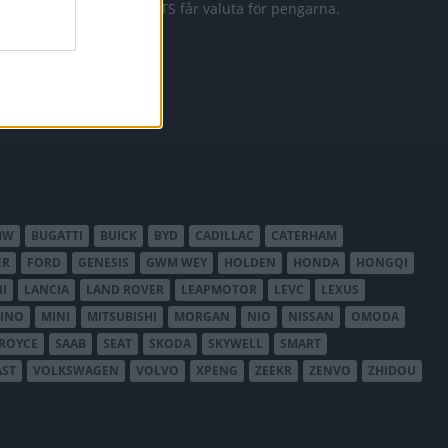
911 GTS får valuta för pengarna.
MW
BUGATTI
BUICK
BYD
CADILLAC
CATERHAM
ER
FORD
GENESIS
GWM WEY
HOLDEN
HONDA
HONGQI
I
LANCIA
LAND ROVER
LEAPMOTOR
LEVC
LEXUS
INO
MINI
MITSUBISHI
MORGAN
NIO
NISSAN
OMODA
-ROYCE
SAAB
SEAT
SKODA
SKYWELL
SMART
AST
VOLKSWAGEN
VOLVO
XPENG
ZEEKR
ZENVO
ZHIDOU