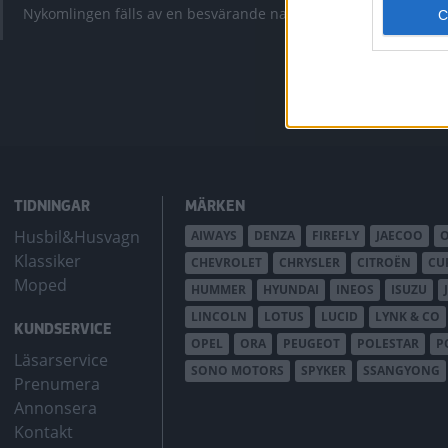
krympt men fy
Nykomlingen fälls av en besvärande nackdel.
bZ4X Touring.
TIDNINGAR
MÄRKEN
Husbil&Husvagn
AIWAYS
DENZA
FIREFLY
JAECOO
Klassiker
CHEVROLET
CHRYSLER
CITROËN
CU
Moped
HUMMER
HYUNDAI
INEOS
ISUZU
LINCOLN
LOTUS
LUCID
LYNK & CO
KUNDSERVICE
OPEL
ORA
PEUGEOT
POLESTAR
P
Läsarservice
SONO MOTORS
SPYKER
SSANGYONG
Prenumera
Annonsera
Kontakt