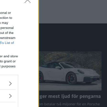
sonal or
ection to
ou may
 personal
out of the
 downstream
B’s List of
er and store
to grant or
ed purposes
a RAV4
Den ger mest ljud för pengarna
 Q3 och
Den som betalar två miljoner för en Porsche