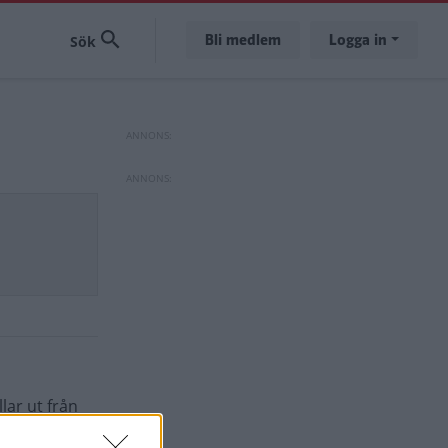
Bli medlem
Logga in
lar ut från
rt en suverän