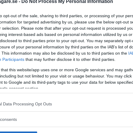
 X5.
agare.se -
Do Not Process My Personal Information
to opt-out of the sale, sharing to third parties, or processing of your per
formation for targeted advertising by us, please use the below opt-out s
r selection. Please note that after your opt-out request is processed y
eing interest-based ads based on personal information utilized by us or
disclosed to third parties prior to your opt-out. You may separately opt-
losure of your personal information by third parties on the IAB’s list of
. This information may also be disclosed by us to third parties on the
IA
Participants
that may further disclose it to other third parties.
 that this website/app uses one or more Google services and may gath
including but not limited to your visit or usage behaviour. You may click 
 to Google and its third-party tags to use your data for below specifi
ogle consent section.
l Data Processing Opt Outs
 att bli ny favorit”
Så står sig nya Toyot
consents
rrängdugliga kombibilar har
Vi ställe nykomlingen mot Audi