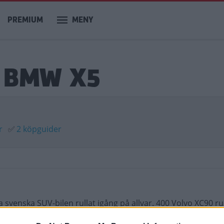
PREMIUM
MENY
m BMW X5
r
✅
2 köpguider
svenska SUV-bilen rullat igång på allvar. 400 Volvo XC90 rul
ska köparna sina bilar. De blir inte besvikna. Volvo har gjo