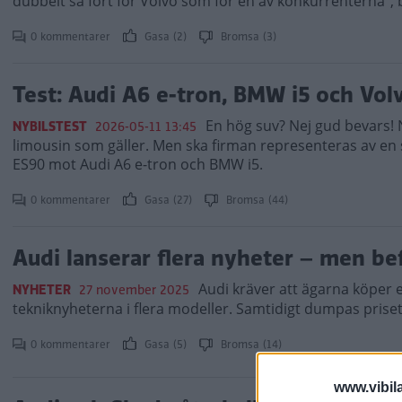
dubbelt så fort för Volvo som för en av konkurrenterna”, 
0 kommentarer
Gasa (2)
Bromsa (3)
Test: Audi A6 e-tron, BMW i5 och Vol
En hög suv? Nej gud bevars! N
NYBILSTEST
2026-05-11 13:45
limousin som gäller. Men ska firman representeras av en sv
ES90 mot Audi A6 e-tron och BMW i5.
0 kommentarer
Gasa (27)
Bromsa (44)
Audi lanserar flera nyheter – men bef
Audi kräver att ägarna köper en 
NYHETER
27 november 2025
tekniknyheterna i flera modeller. Samtidigt dumpas priset 
0 kommentarer
Gasa (5)
Bromsa (14)
www.vibil