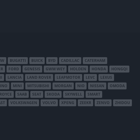
MW
BUGATTI
BUICK
BYD
CADILLAC
CATERHAM
ER
FORD
GENESIS
GWM WEY
HOLDEN
HONDA
HONGQI
I
LANCIA
LAND ROVER
LEAPMOTOR
LEVC
LEXUS
INO
MINI
MITSUBISHI
MORGAN
NIO
NISSAN
OMODA
-ROYCE
SAAB
SEAT
SKODA
SKYWELL
SMART
AST
VOLKSWAGEN
VOLVO
XPENG
ZEEKR
ZENVO
ZHIDOU