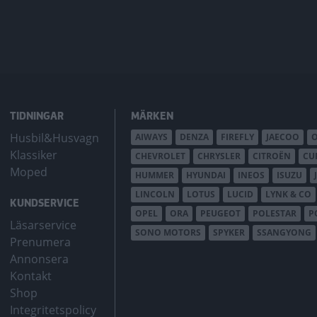
TIDNINGAR
MÄRKEN
Husbil&Husvagn
AIWAYS
DENZA
FIREFLY
JAECOO
Klassiker
CHEVROLET
CHRYSLER
CITROËN
CU
Moped
HUMMER
HYUNDAI
INEOS
ISUZU
LINCOLN
LOTUS
LUCID
LYNK & CO
KUNDSERVICE
OPEL
ORA
PEUGEOT
POLESTAR
P
Läsarservice
SONO MOTORS
SPYKER
SSANGYONG
Prenumera
Annonsera
Kontakt
Shop
Integritetspolicy