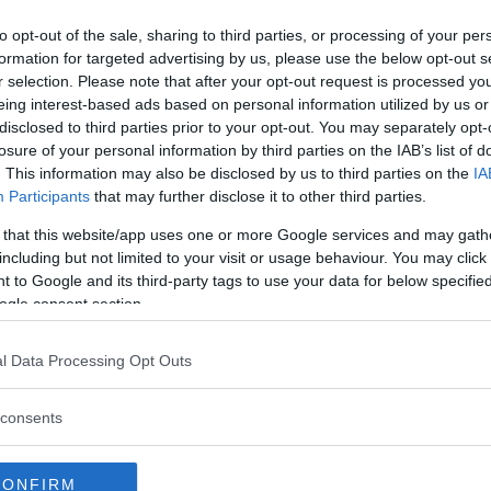
 krockkuddar
to opt-out of the sale, sharing to third parties, or processing of your per
ckkuddar som kan vara farliga sprider sig
formation for targeted advertising by us, please use the below opt-out s
r selection. Please note that after your opt-out request is processed y
eing interest-based ads based on personal information utilized by us or
disclosed to third parties prior to your opt-out. You may separately opt-
losure of your personal information by third parties on the IAB’s list of
. This information may also be disclosed by us to third parties on the
IA
Participants
that may further disclose it to other third parties.
brukning ska ge Audis nya kombi den
 that this website/app uses one or more Google services and may gath
 provkört A6 e-tron.
including but not limited to your visit or usage behaviour. You may click 
 to Google and its third-party tags to use your data for below specifi
ogle consent section.
l Data Processing Opt Outs
us på aerodynamik
n med lång räckvidd, lågt luftmotstånd
consents
CONFIRM