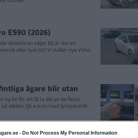
blir domen.
vo ES90 (2026)
är direktören väljer bil är det en
ensk eller tysk bil? Vi ställer nya Volvo
intliga ägare blir utan
ny bil för att få ta del av de flesta
på elbilen Q6 e-tron med fyrhjulsdrift.
agare.se -
Do Not Process My Personal Information