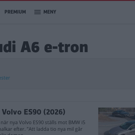
PREMIUM
MENY
udi A6 e-tron
ester
 Volvo ES90 (2026)
r när nya Volvo ES90 ställs mot BMW i5
kar efter. ”Att ladda tio nya mil går