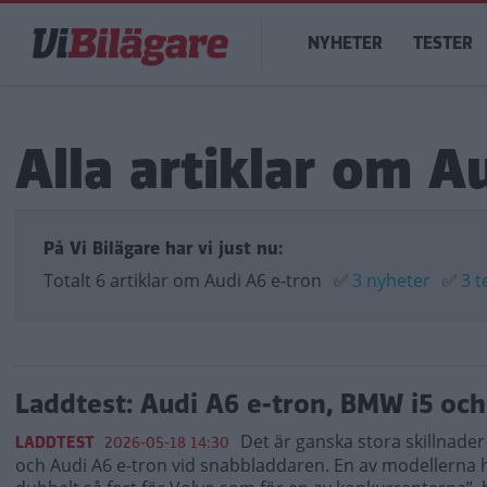
Hoppa
Main
till
NYHETER
TESTER
navigation
huvudinnehåll
Alla artiklar om A
På Vi Bilägare har vi just nu:
Totalt 6 artiklar om Audi A6 e-tron
✅
3 nyheter
✅
3 t
Laddtest: Audi A6 e-tron, BMW i5 och
Det är ganska stora skillnade
LADDTEST
2026-05-18 14:30
och Audi A6 e-tron vid snabbladdaren. En av modellerna hal