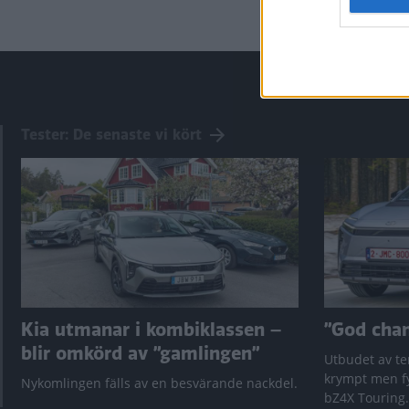
Tester: De senaste vi kört
Kia utmanar i kombiklassen –
”God chans
blir omkörd av ”gamlingen”
Utbudet av te
krympt men fy
Nykomlingen fälls av en besvärande nackdel.
bZ4X Touring.