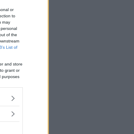
sonal or
ection to
ou may
 personal
out of the
 downstream
B’s List of
er and store
to grant or
ed purposes