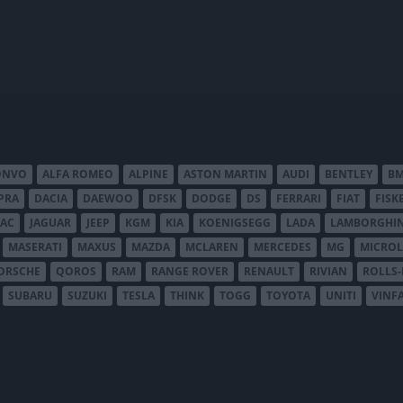
ONVO
ALFA ROMEO
ALPINE
ASTON MARTIN
AUDI
BENTLEY
B
PRA
DACIA
DAEWOO
DFSK
DODGE
DS
FERRARI
FIAT
FISK
JAC
JAGUAR
JEEP
KGM
KIA
KOENIGSEGG
LADA
LAMBORGHIN
MASERATI
MAXUS
MAZDA
MCLAREN
MERCEDES
MG
MICROL
ORSCHE
QOROS
RAM
RANGE ROVER
RENAULT
RIVIAN
ROLLS
SUBARU
SUZUKI
TESLA
THINK
TOGG
TOYOTA
UNITI
VINF