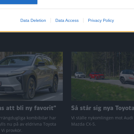
Data Deletion
Data Access
Privacy Policy
 att bli ny favorit”
Så står sig nya Toyot
rrängdugliga kombibilar har
Vi ställe nykomlingen mot Audi
lls nu på av eldrivna Toyota
Mazda CX-5.
 Vi provkör.