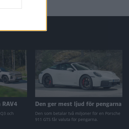
a RAV4
Den ger mest ljud för pengarna
 Q3 och
Den som betalar två miljoner för en Porsche
911 GTS får valuta för pengarna.