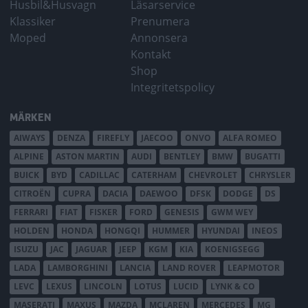
Husbil&Husvagn
Läsarservice
Klassiker
Prenumera
Moped
Annonsera
Kontakt
Shop
Integritetspolicy
MÄRKEN
AIWAYS
DENZA
FIREFLY
JAECOO
ONVO
ALFA ROMEO
ALPINE
ASTON MARTIN
AUDI
BENTLEY
BMW
BUGATTI
BUICK
BYD
CADILLAC
CATERHAM
CHEVROLET
CHRYSLER
CITROËN
CUPRA
DACIA
DAEWOO
DFSK
DODGE
DS
FERRARI
FIAT
FISKER
FORD
GENESIS
GWM WEY
HOLDEN
HONDA
HONGQI
HUMMER
HYUNDAI
INEOS
ISUZU
JAC
JAGUAR
JEEP
KGM
KIA
KOENIGSEGG
LADA
LAMBORGHINI
LANCIA
LAND ROVER
LEAPMOTOR
LEVC
LEXUS
LINCOLN
LOTUS
LUCID
LYNK & CO
MASERATI
MAXUS
MAZDA
MCLAREN
MERCEDES
MG