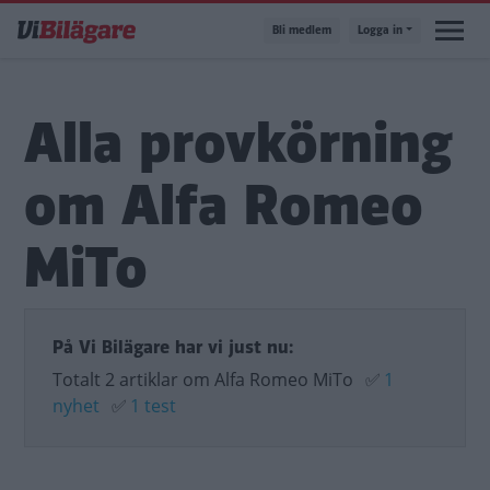
Hoppa
Bli medlem
Logga in
till
huvudinnehåll
Alla provkörning
om Alfa Romeo
MiTo
På Vi Bilägare har vi just nu:
Totalt 2 artiklar om Alfa Romeo MiTo
✅
1
nyhet
✅
1 test