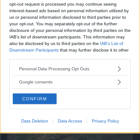
opt-out request is processed you may continue seeing
”God chans att bli ny favorit”
interest-based ads based on personal information utilized by
Utbudet av terrängdugliga kombibilar har krympt men fylls
us or personal information disclosed to third parties prior to
nu på av eldrivna Toyota bZ4X Touring. Vi provkör.
your opt-out. You may separately opt-out of the further
disclosure of your personal information by third parties on the
IAB’s list of downstream participants. This information may
also be disclosed by us to third parties on the
IAB’s List of
Downstream Participants
that may further disclose it to other
third parties.
Please note that this website/app uses one or more Google
Personal Data Processing Opt Outs
services and may gather and store information including but
not limited to your visit or usage behaviour. You may click to
Google consents
grant or deny consent to Google and its third-party tags to
use your data for below specified purposes in below Google
CONFIRM
consent section.
Så står sig nya Toyota RAV4
Vi ställe nykomlingen mot Audi Q3 och Mazda CX-5.
Data Deletion
Data Access
Privacy Policy