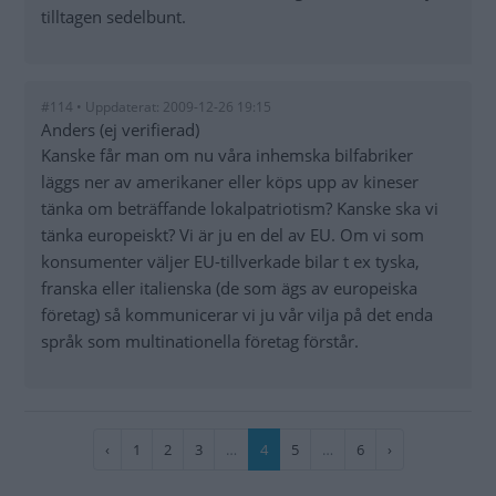
tilltagen sedelbunt.
#114 • Uppdaterat: 2009-12-26 19:15
Anders (ej verifierad)
Kanske får man om nu våra inhemska bilfabriker
läggs ner av amerikaner eller köps upp av kineser
tänka om beträffande lokalpatriotism? Kanske ska vi
tänka europeiskt? Vi är ju en del av EU. Om vi som
konsumenter väljer EU-tillverkade bilar t ex tyska,
franska eller italienska (de som ägs av europeiska
företag) så kommunicerar vi ju vår vilja på det enda
språk som multinationella företag förstår.
Paginering
Föregående
‹
Sida
1
Sida
2
Sida
3
…
Nuvarande
4
Sida
5
…
Sida
6
Nästa
›
sida
sida
sida