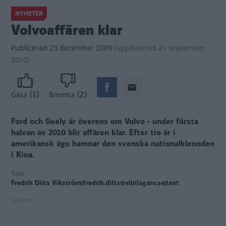
NYHETER
Volvoaffären klar
Publicerad
23 december 2009
(
uppdaterad
21 september
2010)
(1)
(2)
Gasa
Bromsa
Ford och Geely är överens om Volvo - under första
halvan av 2010 blir affären klar. Efter tio år i
amerikansk ägo hamnar den svenska nationalklenoden
i Kina.
Text
Fredrik Diits Vikström|fredrik.diits@vibilagare.se|text