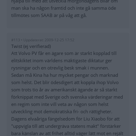
hjälpa till med att utveckla morgondagens bilar om
man ska ha någon framtid och inte gå samma öde
tillmötes som SAAB är på våg att gå.
#113 • Uppdaterat: 2009-12-25 17:52
Twist (ej verifierad)
Att Volvo PV får en ägare som är starkt kopplad till
elitskiktet inom världens mäktigaste diktatur ger
rysningar och en otrevlig besk smak i munnen.
Sedan må Kina ha hur mycket pengar och marknad
som helst. Det blir ödesdigert att koppla ihop Volvo
som trots tio år av amerikanskt ägande är så starkt
förknippat med Sverige och svenska värderingar med
en regim som inte vill veta av någon som helst
utveckling mot demokratiska fri- och rättigheter.
Dagens elvaåriga fängelsedom för Liu Xiaobo för att
"uppvigla till att undergräva statens makt" förstärker
bara känslan av att frihet alltid väger lätt mot en rejält