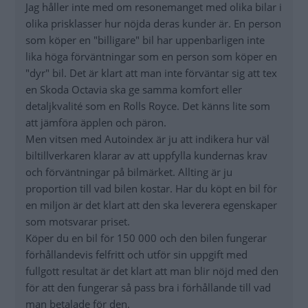
Jag håller inte med om resonemanget med olika bilar i
olika prisklasser hur nöjda deras kunder är. En person
som köper en "billigare" bil har uppenbarligen inte
lika höga förväntningar som en person som köper en
"dyr" bil. Det är klart att man inte förväntar sig att tex
en Skoda Octavia ska ge samma komfort eller
detaljkvalité som en Rolls Royce. Det känns lite som
att jämföra äpplen och päron.
Men vitsen med Autoindex är ju att indikera hur väl
biltillverkaren klarar av att uppfylla kundernas krav
och förväntningar på bilmärket. Allting är ju
proportion till vad bilen kostar. Har du köpt en bil för
en miljon är det klart att den ska leverera egenskaper
som motsvarar priset.
Köper du en bil för 150 000 och den bilen fungerar
förhållandevis felfritt och utför sin uppgift med
fullgott resultat är det klart att man blir nöjd med den
för att den fungerar så pass bra i förhållande till vad
man betalade för den.