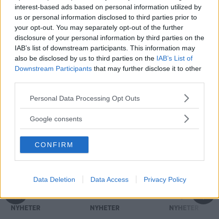
MISSA INTE KOMMANDE ARTIKLAR OM
interest-based ads based on personal information utilized by
NYHETER
us or personal information disclosed to third parties prior to
Få vårt nyhetsbrev utan kostnad
your opt-out. You may separately opt-out of the further
disclosure of your personal information by third parties on the
IAB’s list of downstream participants. This information may
also be disclosed by us to third parties on the
IAB’s List of
Downstream Participants
that may further disclose it to other
third parties.
Please note that this website/app uses one or more Google
Personal Data Processing Opt Outs
Genom att anmäla dig godkänner du OK-förlagets
services and may gather and store information including but
personuppgiftspolicy.
not limited to your visit or usage behaviour. You may click to
Google consents
grant or deny consent to Google and its third-party tags to
use your data for below specified purposes in below Google
CONFIRM
consent section.
MER FRÅN VI BILÄGARE
Data Deletion
Data Access
Privacy Policy
GM skyller på
Nissan återkallar
GM återkallar
Toyota
540 000 bilar
miljoner bila
NYHETER
NYHETER
NYHETER