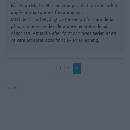
Får Aston Martin 80% betyder ju det att de inte lyckats
uppfylla sina kunders förväntningar.
MEN det finns betydligt bättre sätt att förklara detta
på som inte är nerdvärderande eller stötande på
något sätt. Att tänka efter först och prata sedan är ett
välkänt ordspråk som finns av en anledning...
Paginering
Föregående
‹
Sida
1
Sida
2
Nuvarande
3
sida
sida