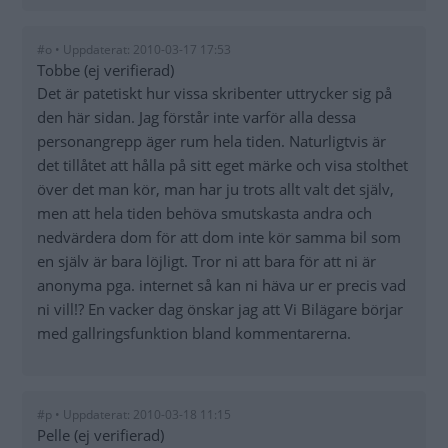
#o • Uppdaterat: 2010-03-17 17:53
Tobbe (ej verifierad)
Det är patetiskt hur vissa skribenter uttrycker sig på
den här sidan. Jag förstår inte varför alla dessa
personangrepp äger rum hela tiden. Naturligtvis är
det tillåtet att hålla på sitt eget märke och visa stolthet
över det man kör, man har ju trots allt valt det själv,
men att hela tiden behöva smutskasta andra och
nedvärdera dom för att dom inte kör samma bil som
en själv är bara löjligt. Tror ni att bara för att ni är
anonyma pga. internet så kan ni häva ur er precis vad
ni vill!? En vacker dag önskar jag att Vi Bilägare börjar
med gallringsfunktion bland kommentarerna.
#p • Uppdaterat: 2010-03-18 11:15
Pelle (ej verifierad)