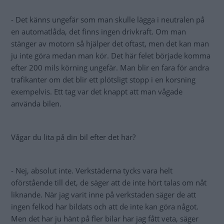
- Det känns ungefär som man skulle lägga i neutralen på
en automatlåda, det finns ingen drivkraft. Om man
stänger av motorn så hjälper det oftast, men det kan man
ju inte göra medan man kör. Det här felet började komma
efter 200 mils körning ungefär. Man blir en fara för andra
trafikanter om det blir ett plötsligt stopp i en korsning
exempelvis. Ett tag var det knappt att man vågade
använda bilen.
Vågar du lita på din bil efter det här?
- Nej, absolut inte. Verkstäderna tycks vara helt
oförstående till det, de säger att de inte hört talas om nåt
liknande. När jag varit inne på verkstaden säger de att
ingen felkod har bildats och att de inte kan göra något.
Men det har ju hänt på fler bilar har jag fått veta, säger