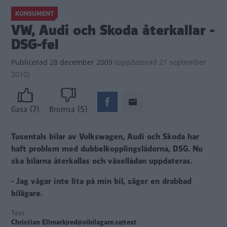
KONSUMENT
VW, Audi och Skoda återkallar -
DSG-fel
Publicerad
28 december 2009
(
uppdaterad
21 september
2010)
(7)
(5)
Gasa
Bromsa
Tusentals bilar av Volkswagen, Audi och Skoda har
haft problem med dubbelkopplingslådorna, DSG. Nu
ska bilarna återkallas och växellådan uppdateras.
- Jag vågar inte lita på min bil, säger en drabbad
bilägare.
Text
Christian Ellmark|red@vibilagare.se|text