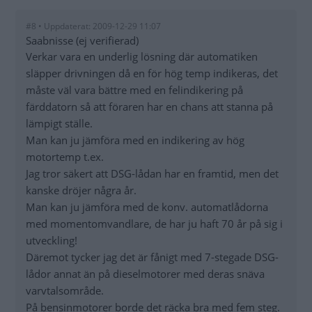
#8 • Uppdaterat: 2009-12-29 11:07
Saabnisse (ej verifierad)
Verkar vara en underlig lösning där automatiken
släpper drivningen då en för hög temp indikeras, det
måste väl vara bättre med en felindikering på
färddatorn så att föraren har en chans att stanna på
lämpigt ställe.
Man kan ju jämföra med en indikering av hög
motortemp t.ex.
Jag tror säkert att DSG-lådan har en framtid, men det
kanske dröjer några år.
Man kan ju jämföra med de konv. automatlådorna
med momentomvandlare, de har ju haft 70 år på sig i
utveckling!
Däremot tycker jag det är fånigt med 7-stegade DSG-
lådor annat än på dieselmotorer med deras snäva
varvtalsområde.
På bensinmotorer borde det räcka bra med fem steg.