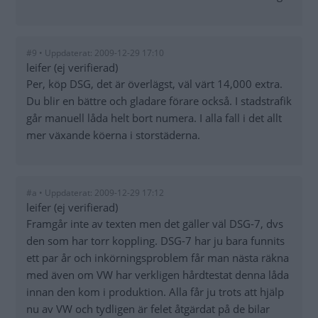
#9 • Uppdaterat: 2009-12-29 17:10
leifer (ej verifierad)
Per, köp DSG, det är överlägst, väl värt 14,000 extra.
Du blir en bättre och gladare förare också. I stadstrafik
går manuell låda helt bort numera. I alla fall i det allt
mer växande köerna i storstäderna.
#a • Uppdaterat: 2009-12-29 17:12
leifer (ej verifierad)
Framgår inte av texten men det gäller väl DSG-7, dvs
den som har torr koppling. DSG-7 har ju bara funnits
ett par år och inkörningsproblem får man nästa räkna
med även om VW har verkligen hårdtestat denna låda
innan den kom i produktion. Alla får ju trots att hjälp
nu av VW och tydligen är felet åtgärdat på de bilar