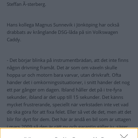
Steffan Ã-sterberg.
Hans kollega Magnus Sunnevik i Jönköping har också
drabbats av krånglande DSG-låda på sin Volkswagen
Caddy.
- Det börjar blinka på instrumentbrädan, att det inte finns
någon drivning framåt. Det är som om växeln skulle
hoppa ur och motorn bara varvar, utan drivkraft. Ofta
händer det i omkörningssituationer, i snitt händer det nog
ett par gånger om dagen. Ibland håller det på i tre-fyra
sekunder, ibland är det upp till 15 sekunder. Det känns
mycket frustrerande, speciellt när verkstaden inte vet vad
de ska göra för att fixa felet. Eller så vet de det, men att det
blir för dyrt för dem. Det här är ändå en bil som är uttagen
i mars 2009 så den är rätt ny och garantin gäller ju, säger
Magnus Sunnevik.