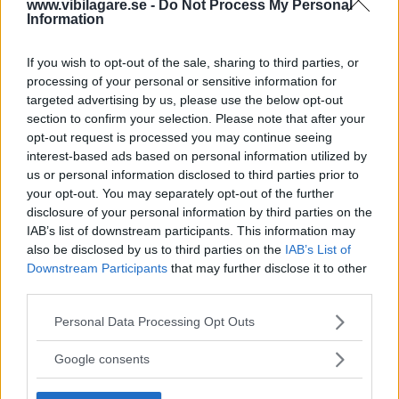
www.vibilagare.se -
Do Not Process My Personal
Information
If you wish to opt-out of the sale, sharing to third parties, or
processing of your personal or sensitive information for
targeted advertising by us, please use the below opt-out
Orsaken till drivproblemen med DSG-lådorna är välkända
section to confirm your selection. Please note that after your
för VW-koncernen. Det är inte bara bilar i Sverige som
opt-out request is processed you may continue seeing
drabbats, problemet gäller även i andra länder.
interest-based ads based on personal information utilized by
Dubbelkopplingen släpper drivningen för att den får en
us or personal information disclosed to third parties prior to
felaktig signal om att temperaturen är för hög. Det är
your opt-out. You may separately opt-out of the further
därför som bilarna ska återkallas och åtgärdas gratis.
disclosure of your personal information by third parties on the
IAB’s list of downstream participants. This information may
also be disclosed by us to third parties on the
IAB’s List of
Downstream Participants
that may further disclose it to other
Marcus Thomasfolk
är informationschef för Volkswagen
third parties.
Sverige
Please note that this website/app uses one or more Google
Personal Data Processing Opt Outs
services and may gather and store information including but
- En uppdatering av växelstyrdonet ska göras för att
not limited to your visit or usage behaviour. You may click to
Google consents
förhindra att styrdonet öppnar kopplingen mellan motor
grant or deny consent to Google and its third-party tags to
use your data for below specified purposes in below Google
och växellåda på grund av en feltolkning av