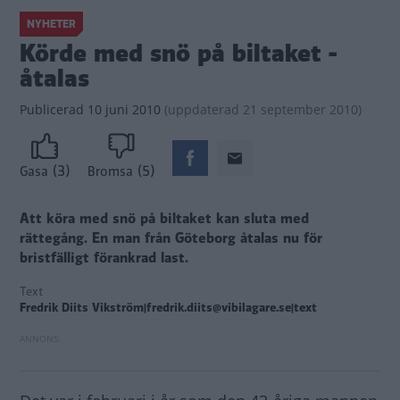
NYHETER
Körde med snö på biltaket -
åtalas
Publicerad
10 juni 2010
(
uppdaterad
21 september 2010)
(3)
(5)
Gasa
Bromsa
Att köra med snö på biltaket kan sluta med
rättegång. En man från Göteborg åtalas nu för
bristfälligt förankrad last.
Text
Fredrik Diits Vikström|fredrik.diits@vibilagare.se|text