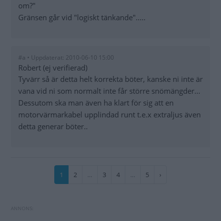
om?"
Gränsen går vid "logiskt tänkande".....
#a • Uppdaterat: 2010-06-10 15:00
Robert (ej verifierad)
Tyvärr så är detta helt korrekta böter, kanske ni inte är
vana vid ni som normalt inte får större snömängder...
Dessutom ska man även ha klart för sig att en
motorvärmarkabel upplindad runt t.e.x extraljus även
detta generar böter..
Paginering
Nuvarande
1
Sida
2
…
Sida
3
Sida
4
…
Sida
5
Nästa
›
sida
sida