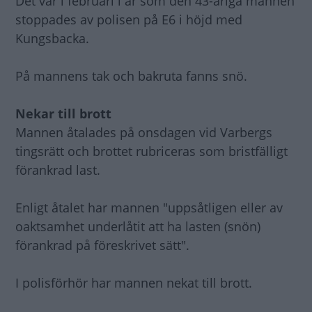
Det var i februari i år som den 43-åriga mannen
stoppades av polisen på E6 i höjd med
Kungsbacka.
På mannens tak och bakruta fanns snö.
Nekar till brott
Mannen åtalades på onsdagen vid Varbergs
tingsrätt och brottet rubriceras som bristfälligt
förankrad last.
Enligt åtalet har mannen "uppsåtligen eller av
oaktsamhet underlåtit att ha lasten (snön)
förankrad på föreskrivet sätt".
I polisförhör har mannen nekat till brott.