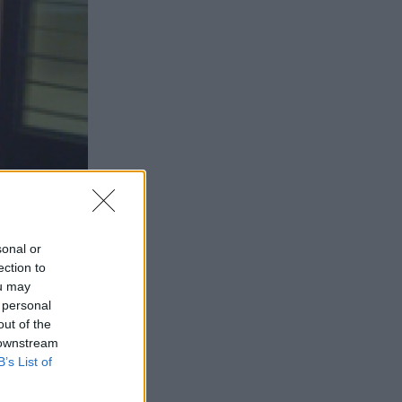
sonal or
ection to
ou may
 personal
out of the
 downstream
B’s List of