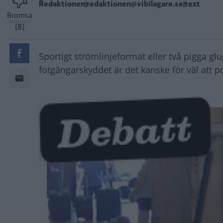
Redaktionen|redaktionen@vibilagare.se|text
Bromsa
(8)
Sportigt strömlinjeformat eller två pigga g
fotgängarskyddet är det kanske för väl att p