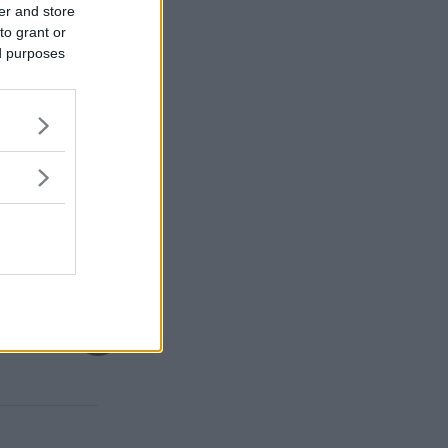
er and store
to grant or
ed purposes
nen jagar fartsyndare
Stockholms moto
augusti
NYHETER