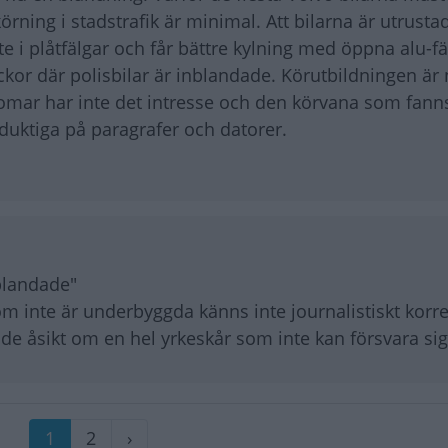
 körning i stadstrafik är minimal. Att bilarna är utrust
e i plåtfälgar och får bättre kylning med öppna alu-fä
ckor där polisbilar är inblandade. Körutbildningen är
omar har inte det intresse och den körvana som fann
 duktiga på paragrafer och datorer.
nblandade"
m inte är underbyggda känns inte journalistiskt korre
de åsikt om en hel yrkeskår som inte kan försvara sig
Nuvarande
1
Sida
2
Nästa
›