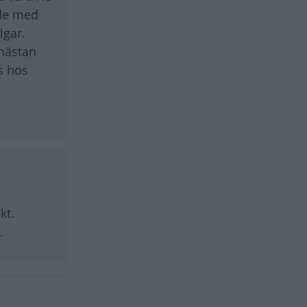
ade med
lgar.
 nästan
s hos
kt.
.