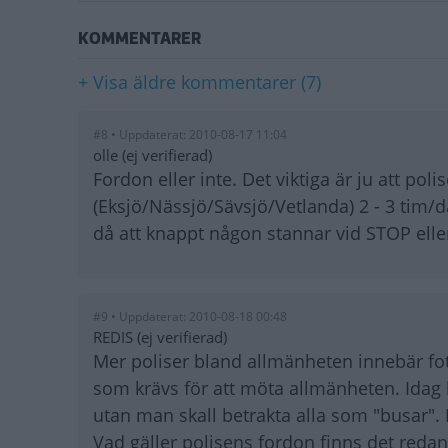
KOMMENTARER
+ Visa äldre kommentarer (7)
#8 • Uppdaterat: 2010-08-17 11:04
olle (ej verifierad)
Fordon eller inte. Det viktiga är ju att poli
(Eksjö/Nässjö/Sävsjö/Vetlanda) 2 - 3 tim/da
då att knappt någon stannar vid STOP elle
#9 • Uppdaterat: 2010-08-18 00:48
REDIS (ej verifierad)
Mer poliser bland allmänheten innebär fo
som krävs för att möta allmänheten. Idag l
utan man skall betrakta alla som "busar". 
Vad gäller polisens fordon finns det redan