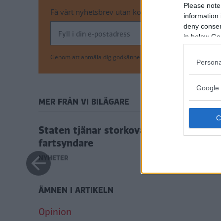
Please note
Få vårt nyhetsbrev utan kostnad
information 
deny consent
in below Go
Genom att anmäla dig godkänner du OK-förlagets
personuppgi
Persona
Google 
MER FRÅN VI BILÄGARE
Staten tjänar storkovan på
fartsyndare
NYHETER
ÄMNEN I ARTIKELN
Opinion