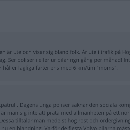
sen är ute och visar sig bland folk. Är ute i trafik på H
g. Ser poliser i eller ur bilar ngn gång per månad! In
r håller lagliga farter ens med 6 km/tim "moms".
tpatrull. Dagens unga poliser saknar den sociala ko
är man sig inte att prata med allmänheten på ett norm
Dessa tilltalar man medelst hög röst och ordergivning
 nu en blandning. Varför de flesta Volvo bilarna måst