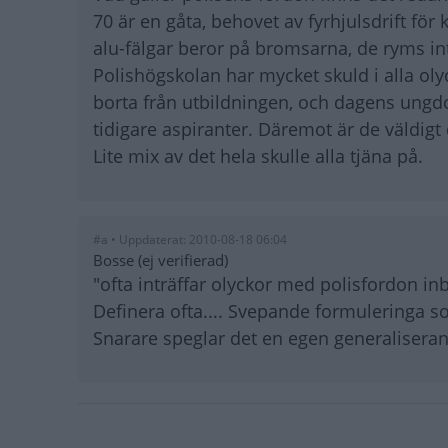
70 är en gåta, behovet av fyrhjulsdrift för
alu-fälgar beror på bromsarna, de ryms int
Polishögskolan har mycket skuld i alla oly
borta från utbildningen, och dagens ungd
tidigare aspiranter. Däremot är de väldigt
Lite mix av det hela skulle alla tjäna på.
#a • Uppdaterat: 2010-08-18 06:04
Bosse (ej verifierad)
"ofta inträffar olyckor med polisfordon i
Definera ofta.... Svepande formuleringa so
Snarare speglar det en egen generaliseran
Paginering