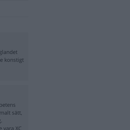
öglandet
te konstigt
mpetens
alt sätt,
.
e vara XC