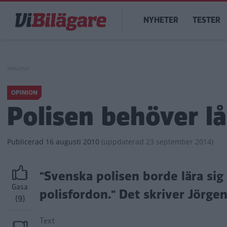
Hoppa
Main
till
NYHETER
TESTER
navigation
huvudinnehåll
OPINION
Polisen behöver 
Publicerad
16 augusti 2010
(
uppdaterad
23 september 2014)
"Svenska polisen borde lära si
Gasa
polisfordon." Det skriver Jörgen
(9)
Text