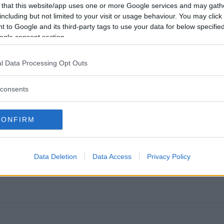
 that this website/app uses one or more Google services and may gath
including but not limited to your visit or usage behaviour. You may click 
 to Google and its third-party tags to use your data for below specifi
ogle consent section.
ftspolicy.
l Data Processing Opt Outs
consents
CONFIRM
Så mycket kostar trafikbrotten dig
Lasermän
NYHETER
REPORTAGE
Data Deletion
Data Access
Privacy Policy