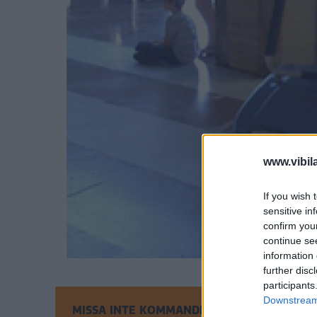
www.vibil
If you wish 
sensitive in
confirm you
continue se
information 
further disc
participants
Downstream 
MISSA INTE KOMMANDE ARTIKLAR OM OPI