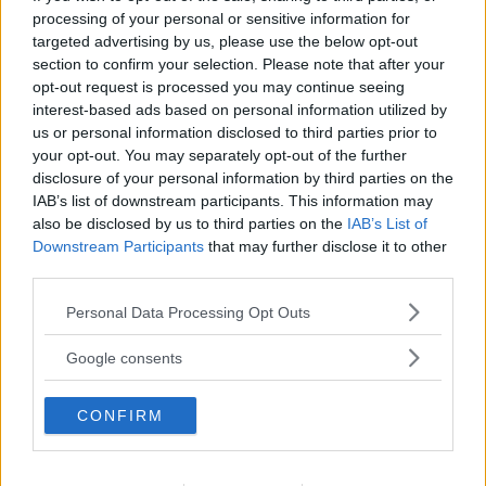
- Jag tycker att det borde vara standard, annars
processing of your personal or sensitive information for
är Volvo S60 en ganska vanlig femdörrarskupé.
targeted advertising by us, please use the below opt-out
section to confirm your selection. Please note that after your
opt-out request is processed you may continue seeing
Volvos ambition är att sälja 90 000 om året.
interest-based ads based on personal information utilized by
Vad tror du?
us or personal information disclosed to third parties prior to
- De vet nog vad de pratar om. Bilen känns
your opt-out. You may separately opt-out of the further
disclosure of your personal information by third parties on the
väldigt rätt och det är inne med
IAB’s list of downstream participants. This information may
femdörrarskupéer. Den kommer att konkurrera
also be disclosed by us to third parties on the
IAB’s List of
med Passat CC, Audi A5, BMW 3-serie och
Downstream Participants
that may further disclose it to other
Mercedes C-klass.
third parties.
Please note that this website/app uses one or more Google
Personal Data Processing Opt Outs
Diskutera: Vad tycker du om nya Volvo S60?
services and may gather and store information including but
not limited to your visit or usage behaviour. You may click to
Google consents
grant or deny consent to Google and its third-party tags to
use your data for below specified purposes in below Google
CONFIRM
consent section.