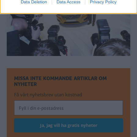
Data Deletion
Data Access
Privacy Policy
MISSA INTE KOMMANDE ARTIKLAR OM
NYHETER
Få vårt nyhetsbrev utan kostnad