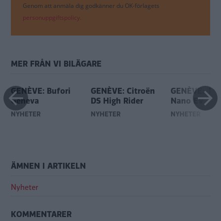
Genom att anmäla dig godkänner du OK-förlagets
personuppgiftspolicy.
MER FRÅN VI BILÄGARE
GENÈVE: Bufori
GENÈVE: Citroën
GENÈVE: Tat
Geneva
DS High Rider
Nano EV
NYHETER
NYHETER
NYHETER
ÄMNEN I ARTIKELN
Nyheter
KOMMENTARER