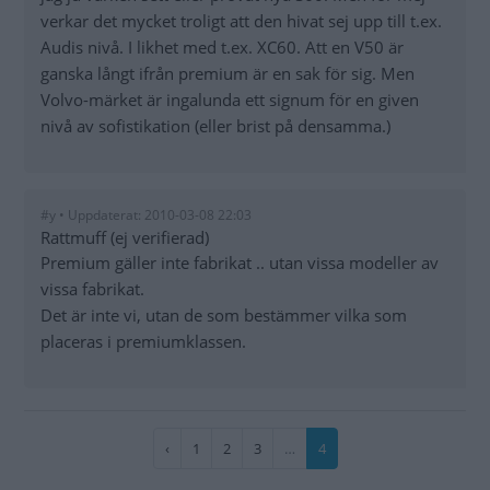
verkar det mycket troligt att den hivat sej upp till t.ex.
Audis nivå. I likhet med t.ex. XC60. Att en V50 är
ganska långt ifrån premium är en sak för sig. Men
Volvo-märket är ingalunda ett signum för en given
nivå av sofistikation (eller brist på densamma.)
#y • Uppdaterat: 2010-03-08 22:03
Rattmuff (ej verifierad)
Premium gäller inte fabrikat .. utan vissa modeller av
vissa fabrikat.
Det är inte vi, utan de som bestämmer vilka som
placeras i premiumklassen.
Paginering
Föregående
‹
Sida
1
Sida
2
Sida
3
…
Nuvarande
4
sida
sida