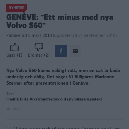
NYHETER
GENÈVE: "Ett minus med nya
Volvo S60"
Publicerad
5 mars 2010
(
uppdaterad
21 september 2010)
(1)
(2)
Gasa
Bromsa
Nya Volvo S60 känns väldigt rätt, men en sak är både
underlig och dålig. Det säger Vi Bilägares Marianne
Sterner efter presentationen i Genève.
Text
Fredrik Diits Vikström|fredrik.diits@vibilagare.se|text