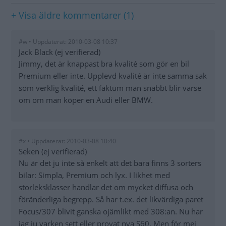
+ Visa äldre kommentarer (1)
#w • Uppdaterat: 2010-03-08 10:37
Jack Black (ej verifierad)
Jimmy, det är knappast bra kvalité som gör en bil
Premium eller inte. Upplevd kvalité är inte samma sak
som verklig kvalité, ett faktum man snabbt blir varse
om om man köper en Audi eller BMW.
#x • Uppdaterat: 2010-03-08 10:40
Seken (ej verifierad)
Nu är det ju inte så enkelt att det bara finns 3 sorters
bilar: Simpla, Premium och lyx. I likhet med
storleksklasser handlar det om mycket diffusa och
föränderliga begrepp. Så har t.ex. det likvärdiga paret
Focus/307 blivit ganska ojämlikt med 308:an. Nu har
jag ju varken sett eller provat nya S60. Men för mej