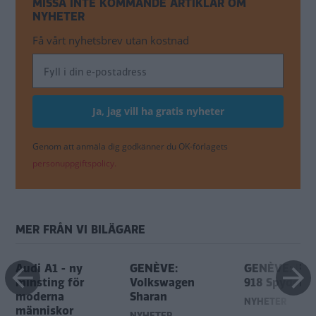
MISSA INTE KOMMANDE ARTIKLAR OM
NYHETER
Få vårt nyhetsbrev utan kostnad
Genom att anmäla dig godkänner du OK-förlagets
personuppgiftspolicy.
MER FRÅN VI BILÄGARE
Audi A1 - ny
GENÈVE:
GENÈVE: Por
minsting för
Volkswagen
918 Spyder
moderna
Sharan
NYHETER
människor
NYHETER