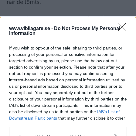
när de tömts.
Motorn har en rotor, kammarvolym på 254
kubikcentimeter och arbetar konstant på 5 000
www.vibilagare.se -
Do Not Process My Personal
Information
varv per minut.
If you wish to opt-out of the sale, sharing to third parties, or
Motorn uppges vara så pass tyst att den inte
processing of your personal or sensitive information for
märks och orsakar inte heller några vibrationer.
targeted advertising by us, please use the below opt-out
section to confirm your selection. Please note that after your
opt-out request is processed you may continue seeing
Placeringen av elmotor, batteripaket och
interest-based ads based on personal information utilized by
wankelmotor ger en låg tyngdpunkt och en
us or personal information disclosed to third parties prior to
jämn viktfördelning.
your opt-out. You may separately opt-out of the further
disclosure of your personal information by third parties on the
IAB’s list of downstream participants. This information may
Förlängd räckvidd
also be disclosed by us to third parties on the
IAB’s List of
Bilens bränsletank rymmer 12 liter och med
Downstream Participants
that may further disclose it to other
wankelmotorn kan bilen rulla i totalt 250
third parties.
kilometer.
Please note that this website/app uses one or more Google