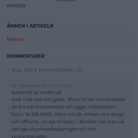
NYHETER
ÄMNEN I ARTIKELN
Nyheter
KOMMENTARER
+ Visa äldre kommentarer (2)
#3 • Uppdaterat: 2010-03-03 13:50
wacom59 (ej verifierad)
Audi visar vad som gäller. Minus till att man fortsätter
att dra isär instrumenten och lägger infopanelen i
focus. Se MB,SAAB, Volvo och lär. Annars nice design
och siffrorna , ja upp till bevis !. Wankeln har man väl
valt pga utrymmesbesparingen och inte
verkningsgraden.