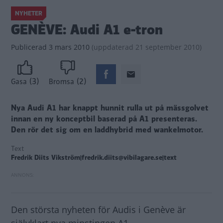
NYHETER
GENÈVE: Audi A1 e-tron
Publicerad
3 mars 2010
(
uppdaterad
21 september 2010)
(3)
(2)
Gasa
Bromsa
Nya Audi A1 har knappt hunnit rulla ut på mässgolvet
innan en ny konceptbil baserad på A1 presenteras.
Den rör det sig om en laddhybrid med wankelmotor.
Text
Fredrik Diits Vikström|fredrik.diits@vibilagare.se|text
Den största nyheten för Audis i Genève är