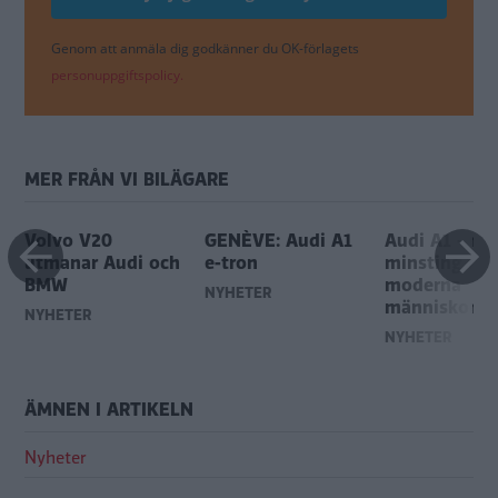
Genom att anmäla dig godkänner du OK-förlagets
personuppgiftspolicy.
MER FRÅN VI BILÄGARE
Volvo V20
GENÈVE: Audi A1
Audi A1 - ny
utmanar Audi och
e-tron
minsting för
BMW
moderna
NYHETER
människor
NYHETER
NYHETER
ÄMNEN I ARTIKELN
Nyheter