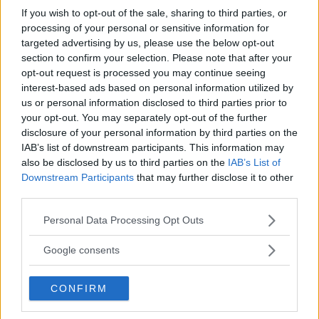
Brittiska konstnären Damien Hirst hade
If you wish to opt-out of the sale, sharing to third parties, or
förvandlat bilen till en färgexplosion på hjul.
processing of your personal or sensitive information for
targeted advertising by us, please use the below opt-out
section to confirm your selection. Please note that after your
Priset uppgick till svindlande 350 000 pund,
opt-out request is processed you may continue seeing
motsvarande ungefär fyra miljoner kronor.
interest-based ads based on personal information utilized by
us or personal information disclosed to third parties prior to
your opt-out. You may separately opt-out of the further
Pengarna som auktionen drog in ska skänkas
disclosure of your personal information by third parties on the
till välgörenhet.
IAB’s list of downstream participants. This information may
also be disclosed by us to third parties on the
IAB’s List of
Downstream Participants
that may further disclose it to other
Läs provkörningen av Audi A1 i Vi Bilägare
third parties.
nummer 10 som finns i butik från 6 juli.
Please note that this website/app uses one or more Google
Personal Data Processing Opt Outs
services and may gather and store information including but
Diskutera:
Vad tycker du om Audi A1?
not limited to your visit or usage behaviour. You may click to
Google consents
grant or deny consent to Google and its third-party tags to
use your data for below specified purposes in below Google
CONFIRM
consent section.