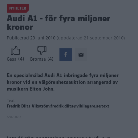
NYHETER
Audi A1 - för fyra miljoner
kronor
Publicerad
29 juni 2010
(
uppdaterad
21 september 2010)
(4)
(4)
Gasa
Bromsa
En specialmålad Audi A1 inbringade fyra miljoner
kronor vid en välgörenhetsauktion arrangerad av
musikern Elton John.
Text
Fredrik Diits Vikström|fredrik.diits@vibilagare.se|text