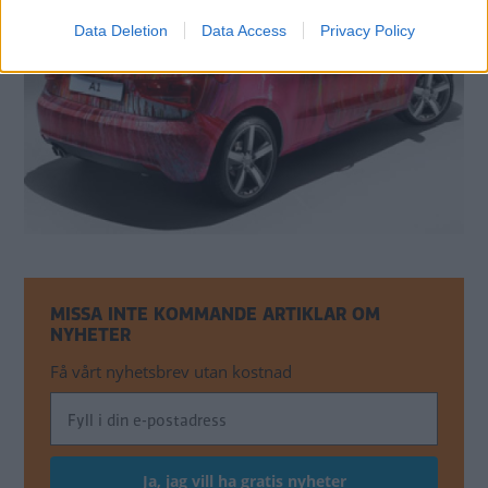
Data Deletion
Data Access
Privacy Policy
MISSA INTE KOMMANDE ARTIKLAR OM
NYHETER
Få vårt nyhetsbrev utan kostnad