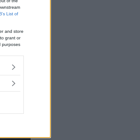
out of the
 downstream
B’s List of
varta.
er and store
to grant or
ed purposes