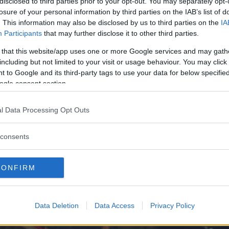
disclosed to third parties prior to your opt-out. You may separately opt-
losure of your personal information by third parties on the IAB’s list of
. This information may also be disclosed by us to third parties on the
IA
Participants
that may further disclose it to other third parties.
ta bilar kommer man att se framöver. Det är det nya s
 that this website/app uses one or more Google services and may gath
including but not limited to your visit or usage behaviour. You may click 
inte tål regn? Är lätta bilar framtiden?
 to Google and its third-party tags to use your data for below specifi
ogle consent section.
l Data Processing Opt Outs
consents
CONFIRM
Data Deletion
Data Access
Privacy Policy