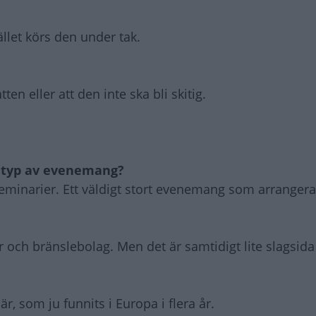
tället körs den under tak.
tten eller att den inte ska bli skitig.
r typ av evenemang?
eminarier. Ett väldigt stort evenemang som arrangera
rer och bränslebolag. Men det är samtidigt lite slagsid
r, som ju funnits i Europa i flera år.