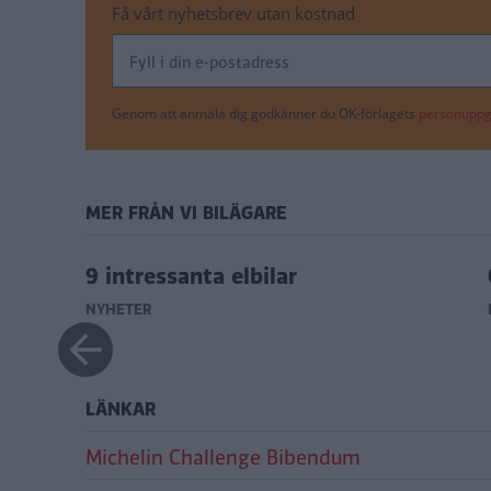
Få vårt nyhetsbrev utan kostnad
Genom att anmäla dig godkänner du OK-förlagets
personuppgi
MER FRÅN VI BILÄGARE
9 intressanta elbilar
NYHETER
LÄNKAR
Michelin Challenge Bibendum