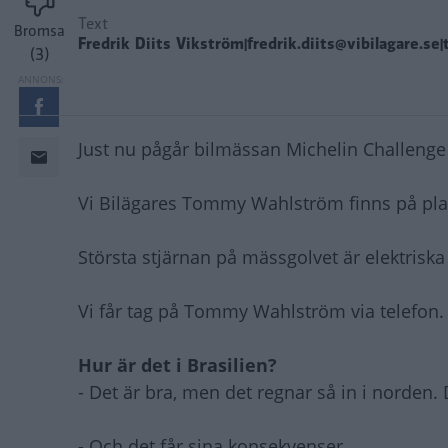
Text
Bromsa
Fredrik Diits Vikström|fredrik.diits@vibilagare.se|
(3)
Just nu pågår bilmässan Michelin Challenge
Vi Bilägares Tommy Wahlström finns på plats
Största stjärnan på mässgolvet är elektriska
Vi får tag på Tommy Wahlström via telefon.
Hur är det i Brasilien?
- Det är bra, men det regnar så in i norden
- Och det får sina konsekvenser.