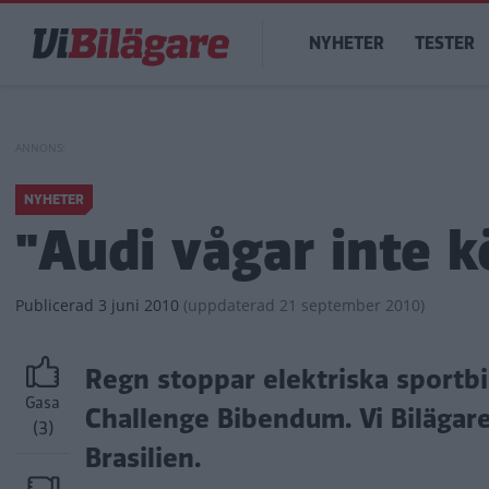
Hoppa
Main
till
NYHETER
TESTER
navigation
huvudinnehåll
NYHETER
"Audi vågar inte k
Publicerad
3 juni 2010
(
uppdaterad
21 september 2010)
Regn stoppar elektriska sportbi
Gasa
Challenge Bibendum. Vi Bilägar
(3)
Brasilien.