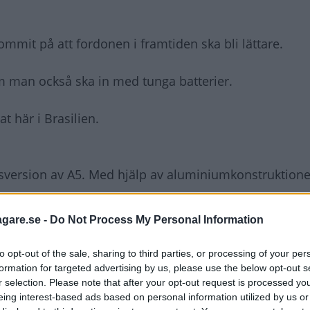
mmit på att fordonen i framtiden ska bli lättare.
om man också ska in med tunga batterier.
t här i Brasilien.
ktsversion av A5. Med hjälp av aluminiumkonstruktione
agare.se -
Do Not Process My Personal Information
, som ser ut som små skottkärrehjul. Vikten blir 40 k
a egenskaper som 14-tumshjul.
to opt-out of the sale, sharing to third parties, or processing of your per
formation for targeted advertising by us, please use the below opt-out s
r selection. Please note that after your opt-out request is processed y
 är en ny el-småbil som har motorerna i hjulen. Dä
eing interest-based ads based on personal information utilized by us or
erier.