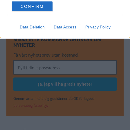
use your data for below specified purposes in below Google
CONFIRM
consent section.
Data Deletion
Data Access
Privacy Policy
MISSA INTE KOMMANDE ARTIKLAR OM
NYHETER
Få vårt nyhetsbrev utan kostnad
Genom att anmäla dig godkänner du OK-förlagets
personuppgiftspolicy.