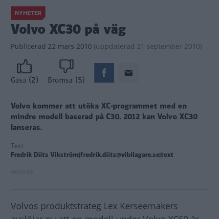
NYHETER
Volvo XC30 på väg
Publicerad
22 mars 2010
(
uppdaterad
21 september 2010)
(2)
(5)
Gasa
Bromsa
Volvo kommer att utöka XC-programmet med en
mindre modell baserad på C30. 2012 kan Volvo XC30
lanseras.
Text
Fredrik Diits Vikström|fredrik.diits@vibilagare.se|text
Volvos produktstrateg Lex Kerseemakers