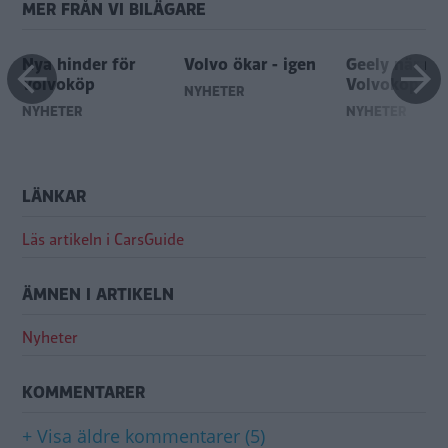
MER FRÅN VI BILÄGARE
c
Nya hinder för
Volvo ökar - igen
Geely nära
Volvoköp
Volvoköp
NYHETER
NYHETER
NYHETER
LÄNKAR
Läs artikeln i CarsGuide
ÄMNEN I ARTIKELN
Nyheter
KOMMENTARER
+ Visa äldre kommentarer (5)