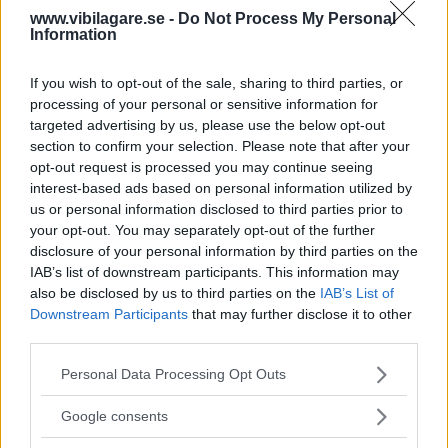
www.vibilagare.se -
Do Not Process My Personal
C30 med fem dörrar
Information
Nya XC30 är heller inte det enda avslöjandet
som CarsGuide har att bjuda på - Volvo arbetar
If you wish to opt-out of the sale, sharing to third parties, or
också på en femdörrarsvariant av C30.
processing of your personal or sensitive information for
targeted advertising by us, please use the below opt-out
section to confirm your selection. Please note that after your
Diskutera: Vad tycker du om en Volvo XC30? Är
opt-out request is processed you may continue seeing
det rätt väg att gå för Volvo?
interest-based ads based on personal information utilized by
us or personal information disclosed to third parties prior to
your opt-out. You may separately opt-out of the further
disclosure of your personal information by third parties on the
IAB’s list of downstream participants. This information may
also be disclosed by us to third parties on the
IAB’s List of
Downstream Participants
that may further disclose it to other
third parties.
Please note that this website/app uses one or more Google
Personal Data Processing Opt Outs
services and may gather and store information including but
not limited to your visit or usage behaviour. You may click to
Google consents
grant or deny consent to Google and its third-party tags to