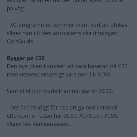
avslöjar nu att en modell under Volvo XC60 är
på väg.
- XC-programmet kommer inom kort att utökas,
säger han till den australiensiska tidningen
CarsGuide.
Bygger på C30
Den nya bilen kommer att vara baserad på C30,
men utseendemässigt vara mer lik XC60.
Sannolikt blir modellnamnet därför XC30.
- Det är naturligt för oss att gå ned i storlek
eftersom vi redan har XC60, XC70 och XC90,
säger Lex Kerseemakers.