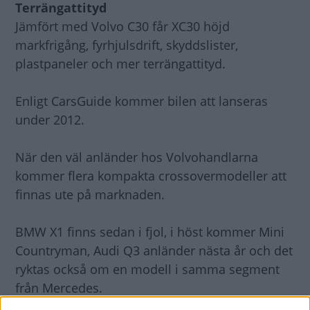
Terrängattityd
Jämfört med Volvo C30 får XC30 höjd
markfrigång, fyrhjulsdrift, skyddslister,
plastpaneler och mer terrängattityd.
Enligt CarsGuide kommer bilen att lanseras
under 2012.
När den väl anländer hos Volvohandlarna
kommer flera kompakta crossovermodeller att
finnas ute på marknaden.
BMW X1 finns sedan i fjol, i höst kommer Mini
Countryman, Audi Q3 anländer nästa år och det
ryktas också om en modell i samma segment
från Mercedes.