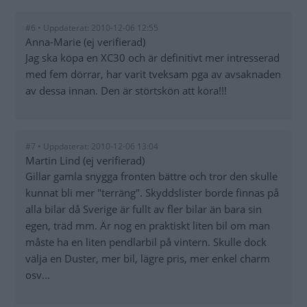
#6 • Uppdaterat: 2010-12-06 12:55
Anna-Marie (ej verifierad)
Jag ska köpa en XC30 och är definitivt mer intresserad
med fem dörrar, har varit tveksam pga av avsaknaden
av dessa innan. Den är störtskön att köra!!!
#7 • Uppdaterat: 2010-12-06 13:04
Martin Lind (ej verifierad)
Gillar gamla snygga fronten bättre och tror den skulle
kunnat bli mer "terräng". Skyddslister borde finnas på
alla bilar då Sverige är fullt av fler bilar än bara sin
egen, träd mm. Är nog en praktiskt liten bil om man
måste ha en liten pendlarbil på vintern. Skulle dock
välja en Duster, mer bil, lägre pris, mer enkel charm
osv...