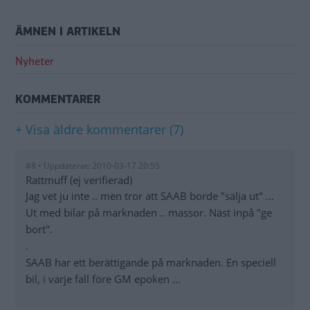
ÄMNEN I ARTIKELN
Nyheter
KOMMENTARER
+ Visa äldre kommentarer (7)
#8 • Uppdaterat: 2010-03-17 20:55
Rattmuff (ej verifierad)
Jag vet ju inte .. men tror att SAAB borde "sälja ut" ...
Ut med bilar på marknaden .. massor. Näst inpå "ge
bort".
.
SAAB har ett berättigande på marknaden. En speciell
bil, i varje fall före GM epoken ...