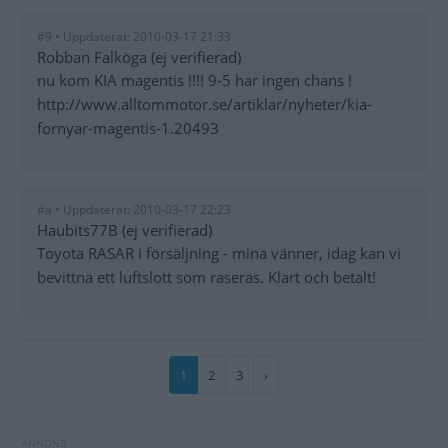
#9 • Uppdaterat: 2010-03-17 21:33
Robban Falköga (ej verifierad)
nu kom KIA magentis !!!! 9-5 har ingen chans !
http://www.alltommotor.se/artiklar/nyheter/kia-
fornyar-magentis-1.20493
#a • Uppdaterat: 2010-03-17 22:23
Haubits77B (ej verifierad)
Toyota RASAR i försäljning - mina vänner, idag kan vi
bevittna ett luftslott som raseras. Klart och betalt!
Paginering
Nuvarande
1
Sida
2
Sida
3
Nästa
›
sida
sida