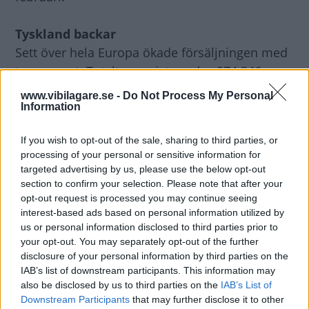
Tyskland backar
Sett över hela Europa ökade försäljningen med
tre procent. Totalt nyregistrerades 974 346
bilar.
www.vibilagare.se -
Do Not Process My Personal
Information
Flera betydande marknader ökade, däribland
If you wish to opt-out of the sale, sharing to third parties, or
Frankrike, Italien, Storbritannien och Spanien.
processing of your personal or sensitive information for
targeted advertising by us, please use the below opt-out
Men ökningen hölls tillbaka på grund av ett
section to confirm your selection. Please note that after your
opt-out request is processed you may continue seeing
försäljningsras på 29,8 procent på den viktiga
interest-based ads based on personal information utilized by
tyska marknaden.
us or personal information disclosed to third parties prior to
your opt-out. You may separately opt-out of the further
Det tyska raset förklaras med att
disclosure of your personal information by third parties on the
IAB’s list of downstream participants. This information may
skrotpremierna där nyligen har avskaffats.
also be disclosed by us to third parties on the
IAB’s List of
Downstream Participants
that may further disclose it to other