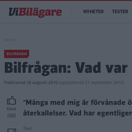
Hoppa
Main
till
NYHETER
TESTER
navigation
huvudinnehåll
BILFRÅGAN
Bilfrågan: Vad var
Publicerad
26 augusti 2010
(
uppdaterad
21 september 2010)
"Många med mig är förvånade öv
Gasa
återkallelser. Vad har egentlig
(10)
Text