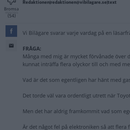
Redaktionen|redaktionen@vibilagare.se|text
Bromsa
(54)
Vi Bilägare svarar varje vardag på en läsarf
FRÅGA:
Många med mig är mycket förvånade över den
kunnat inträffa flera olyckor till och med m
Vad är det som egentligen har hänt med gas
Det torde väl vara ordentligt utrett när Toyot
Men det har aldrig framkommit vad som ege
Är det något fel på elektroniken så att flera