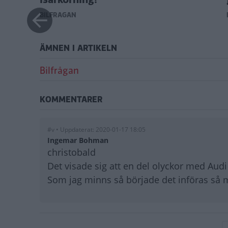
BILFRÅGAN
ÄMNEN I ARTIKELN
Bilfrågan
KOMMENTARER
#v • Uppdaterat: 2020-01-17 18:05
Ingemar Bohman
christobald
Det visade sig att en del olyckor med Audi 
Som jag minns så började det införas så m
Paginering