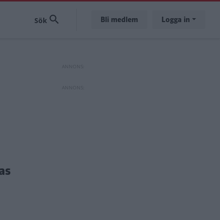
Bli medlem
Logga in
as