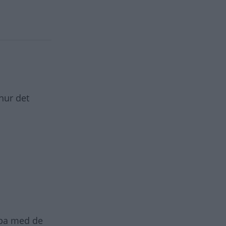
hur det
älpa med de