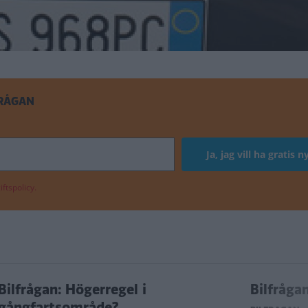
FRÅGAN
ftspolicy.
Bilfrågan: Högerregel i
Bilfrågan
gångfartsområde?