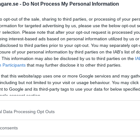
a rationella beslut när exempelvis en Lexus med 350 h
agare.se -
Do Not Process My Personal Information
to opt-out of the sale, sharing to third parties, or processing of your per
torn är svårt då stoppknappen måste vara intryckt i f
formation for targeted advertising by us, please use the below opt-out s
r selection. Please note that after your opt-out request is processed y
a helt enkelt inte haft sinnesnärvaro att tänka på.
eing interest-based ads based on personal information utilized by us or
disclosed to third parties prior to your opt-out. You may separately opt-
bilitetssystem har noterats men detta har inte haft
losure of your personal information by third parties on the IAB’s list of
pedalen.
. This information may also be disclosed by us to third parties on the
IA
Participants
that may further disclose it to other third parties.
 that this website/app uses one or more Google services and may gath
including but not limited to your visit or usage behaviour. You may click 
 to Google and its third-party tags to use your data for below specifi
llelser?
ogle consent section.
l Data Processing Opt Outs
consents