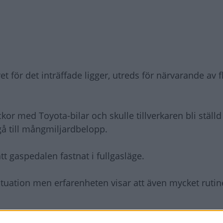
 för det inträffade ligger, utreds för närvarande av f
 med Toyota-bilar och skulle tillverkaren bli ställd t
å till mångmiljardbelopp.
tt gaspedalen fastnat i fullgasläge.
ituation men erfarenheten visar att även mycket ruti