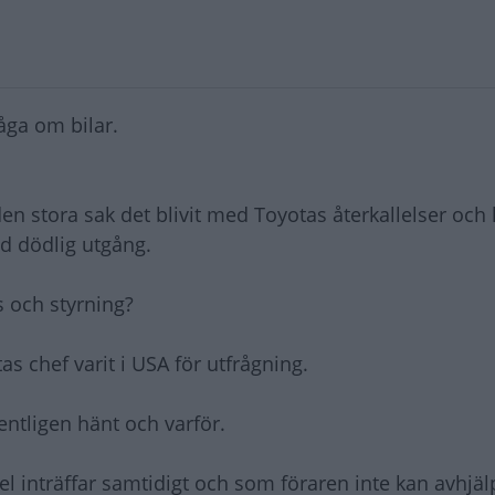
råga om bilar.
 stora sak det blivit med Toyotas återkallelser och 
ed dödlig utgång.
 och styrning?
as chef varit i USA för utfrågning.
ntligen hänt och varför.
 fel inträffar samtidigt och som föraren inte kan avhj