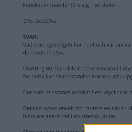
kunskaper man får lära sig i körskolan.
Olle Svedåker
SVAR:
Vad som egentligen har hänt och var ansvaret
domstolar i USA.
Omkring 80 människor har omkommit i olyckor
för detta kan skadestånden komma att uppg
Det som misstänks orsakat flest olyckor är a
Det kan synas enkelt att hantera en sådan s
bilförare agerar fel i en stressituation.