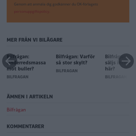
Genom att anmäla dig godkänner du OK-förlagets
personuppgiftspolicy.
MER FRÅN VI BILÄGARE
Bilfrågan:
Bilfrågan: Varför
Bilfrågan: Va
Underredsmassa
så stor skylt?
säljs inte Ca
mot buller?
här?
BILFRÅGAN
BILFRÅGAN
BILFRÅGAN
ÄMNEN I ARTIKELN
Bilfrågan
KOMMENTARER