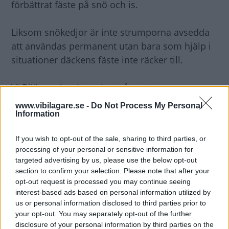
förbättrat fäste på snö och is.
Liksom snökedjor är inte strumporna avsedda
att användas permanent utan bara som hjälp i
situationer däckens fäste inte räcker till.
Vi Bilägare har inte gjort något test av
snöstrumpor.
www.vibilagare.se -
Do Not Process My Personal
Information
Bengt Dieden, Vi Bilägare
If you wish to opt-out of the sale, sharing to third parties, or
processing of your personal or sensitive information for
Diskutera:
Vad tycker du om snöstrumpor?
targeted advertising by us, please use the below opt-out
section to confirm your selection. Please note that after your
opt-out request is processed you may continue seeing
interest-based ads based on personal information utilized by
us or personal information disclosed to third parties prior to
your opt-out. You may separately opt-out of the further
disclosure of your personal information by third parties on the