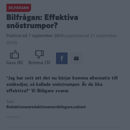
BILFRÅGAN
Bilfrågan: Effektiva
snöstrumpor?
Publicerad
7 september 2010
(
uppdaterad
21 september
2010)
(6)
(3)
Gasa
Bromsa
"Jag har sett att det nu börjar komma alternativ till
snökedjor, så kallade snöstrumpor. Är de lika
effektiva?"
Vi Bilägare svarar.
Text
Redaktionen|redaktionen@vibilagare.se|text