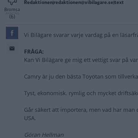
Redaktionen|redaktionen@vibilagare.se|text
Bromsa
(6)
Vi Bilägare svarar varje vardag på en läsarf
FRÅGA:
Kan Vi Bilägare ge mig ett vettigt svar på va
Camry är ju den bästa Toyotan som tillverk
Tyst, ekonomisk. rymlig och mycket driftsäk
Går säkert att importera, men vad har man då 
USA.
Göran Hellman