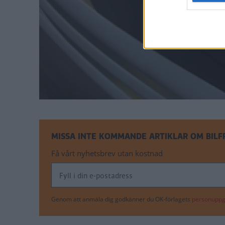
MISSA INTE KOMMANDE ARTIKLAR OM BIL
Få vårt nyhetsbrev utan kostnad
Genom att anmäla dig godkänner du OK-förlagets
personuppgi