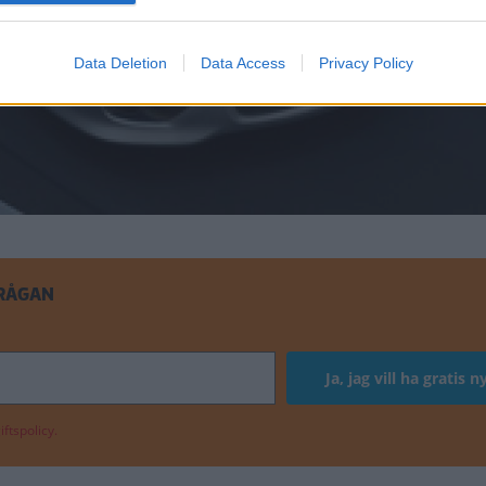
Data Deletion
Data Access
Privacy Policy
FRÅGAN
ftspolicy.