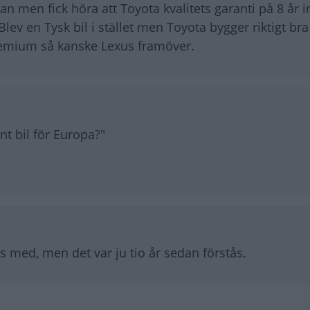
n men fick höra att Toyota kvalitets garanti på 8 år in
v en Tysk bil i stället men Toyota bygger riktigt bra
 premium så kanske Lexus framöver.
t bil för Europa?"
ts med, men det var ju tio år sedan förstås.