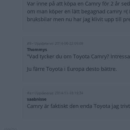
Var inne på att köpa en Camry för 2 år seda
om man köper en lätt begagnad camry =( Ble
bruksbilar men nu har jag klivit upp till
#9 • Uppdaterat: 2014-06-22 09:08
Thommys
"Vad tycker du om Toyota Camry? Intressan
Ju färre Toyota i Europa desto bättre.
#a • Uppdaterat: 2014-11-18 19:34
saabnisse
Camry är faktiskt den enda Toyota jag triv