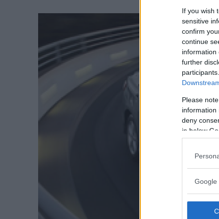
If you wish 
sensitive in
confirm you
continue se
information 
further disc
participants
Downstream 
Please note
information 
deny consent
in below Go
Persona
Google 