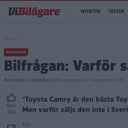
Hoppa
Main
till
NYHETER
TESTER
navigation
huvudinnehåll
BILFRÅGAN
Bilfrågan: Varför 
Publicerad
2 september 2010
(
uppdaterad
21 september 2010)
"Toyota Camry är den bästa Toyo
Gasa
Men varför säljs den inte i Sver
(15)
Text