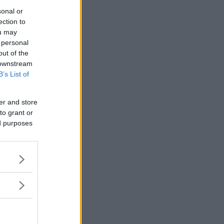
sonal or
ection to
ou may
 personal
out of the
 downstream
B’s List of
er and store
to grant or
ed purposes