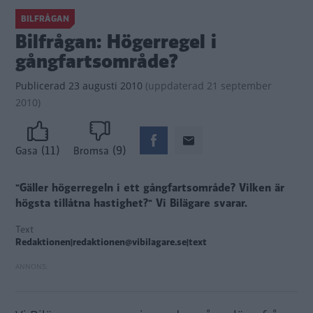
BILFRÅGAN
Bilfrågan: Högerregel i
gångfartsområde?
Publicerad
23 augusti 2010
(
uppdaterad
21 september
2010)
(11)
(9)
Gasa
Bromsa
"Gäller högerregeln i ett gångfartsområde? Vilken är
högsta tillåtna hastighet?"
Vi Bilägare svarar.
Text
Redaktionen|redaktionen@vibilagare.se|text