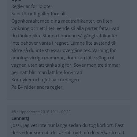
Regler är för idioter.
Sunt förnuft gäller före allt.
Ögonkontakt med dina medtraffikanter, en liten
vinkning och ett litet leende så alla parter fattar vad
du tänker åka. Stanna i onödan så gångtraffikanter
inte behöver vänta i regnet. Lämna lite avstånd till
äldre så du inte stressar övergång tex. Varning för
amningsvirriga mammor, dom kan lätt svänga ut
vagnen utan att tänka sig för. Sover man tre timmar
per natt blir man lätt lite förvirrad.
Kör nyker och njut av körningen.
På E4 råder andra regler.
#5 • Uppdaterat: 2016-10-11 09:29
LennartJ
Jossi, jag vet inte hur länge sedan du tog körkort. Fast
det verkar som att det är rätt nytt, då du verkar tro att