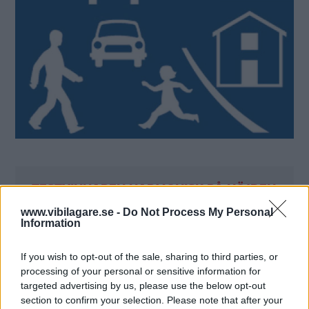
TESTVINNAREN HARMONISK PÅ HÖJDEN
www.vibilagare.se -
Do Not Process My Personal
1.
I nuvarande generation är
Audi
A4 en av mellanklassens
Information
allra tystaste och bekvämaste bilar, och den blir inte sämre i
det förhöjda allroad-utförandet, tvärtom. Här får man en bil
If you wish to opt-out of the sale, sharing to third parties, or
med högre och lättare insteg och aningen högre komfort
processing of your personal or sensitive information for
samtidigt som grundmodellens fina vägegenskaper finns
targeted advertising by us, please use the below opt-out
bevarade. A4 allroad är inte sportigt stötig och inte heller
section to confirm your selection. Please note that after your
pösigt mjuk, Audi har valt en avspänd körkomfort som