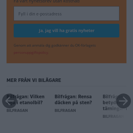
Få vårt nyhetsbrev utan kostnad
Genom att anmäla dig godkänner du OK-förlagets
personuppgiftspolicy.
MER FRÅN VI BILÄGARE
Bilfrågan: Vilken
Bilfrågan: Rensa
Bilfrågan: Va
olja i etanolbil?
däcken på sten?
betyder
tärningarna?
BILFRÅGAN
BILFRÅGAN
BILFRÅGAN