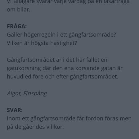
Vi Bilägare svarar varje vardag på en läsarfråga
om bilar.
FRÅGA:
Gäller högerregeln i ett gångfartsområde?
Vilken är högsta hastighet?
Gångfartsområdet är i det här fallet en
gatukorsning där den ena korsande gatan är
huvudled före och efter gångfartsområdet.
Algot, Finspång
SVAR:
Inom ett gångfartsområde får fordon föras men
på de gåendes villkor.