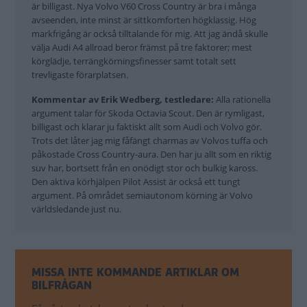
är billigast. Nya Volvo V60 Cross Country är bra i många
avseenden, inte minst är sittkomforten högklassig. Hög
markfrigång är också tilltalande för mig. Att jag ändå skulle
välja Audi A4 allroad beror främst på tre faktorer; mest
körglädje, terrängkörningsfinesser samt totalt sett
trevligaste förarplatsen.
Kommentar av Erik Wedberg, testledare:
Alla rationella
argument talar för Skoda Octavia Scout. Den är rymligast,
billigast och klarar ju faktiskt allt som Audi och Volvo gör.
Trots det låter jag mig fåfängt charmas av Volvos tuffa och
påkostade Cross Country-aura. Den har ju allt som en riktig
suv har, bortsett från en onödigt stor och bulkig kaross.
Den aktiva körhjälpen Pilot Assist är också ett tungt
argument. På området semiautonom körning är Volvo
världsledande just nu.
MISSA INTE KOMMANDE ARTIKLAR OM
BILFRÅGAN