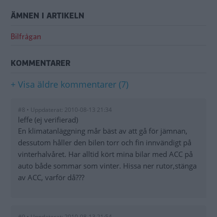
ÄMNEN I ARTIKELN
Bilfrågan
KOMMENTARER
+ Visa äldre kommentarer (7)
#8 • Uppdaterat: 2010-08-13 21:34
leffe (ej verifierad)
En klimatanläggning mår bäst av att gå för jämnan,
dessutom håller den bilen torr och fin innvändigt på
vinterhalvåret. Har alltid kört mina bilar med ACC på
auto både sommar som vinter. Hissa ner rutor,stänga
av ACC, varför då???
#9 • Uppdaterat: 2010-08-13 21:54