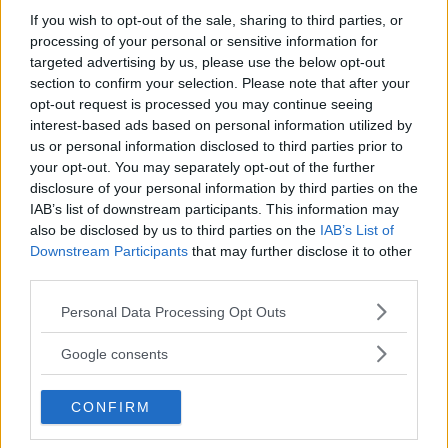
och räckvidd?
If you wish to opt-out of the sale, sharing to third parties, or
processing of your personal or sensitive information for
targeted advertising by us, please use the below opt-out
section to confirm your selection. Please note that after your
opt-out request is processed you may continue seeing
interest-based ads based on personal information utilized by
us or personal information disclosed to third parties prior to
your opt-out. You may separately opt-out of the further
disclosure of your personal information by third parties on the
IAB’s list of downstream participants. This information may
also be disclosed by us to third parties on the
IAB’s List of
Downstream Participants
that may further disclose it to other
third parties.
Please note that this website/app uses one or more Google
Personal Data Processing Opt Outs
services and may gather and store information including but
not limited to your visit or usage behaviour. You may click to
Google consents
grant or deny consent to Google and its third-party tags to
use your data for below specified purposes in below Google
CONFIRM
consent section.
MISSA INTE KOMMANDE ARTIKLAR OM
BILFRÅGAN