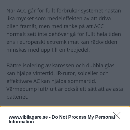
När ACC går för fullt förbrukar systemet nästan
lika mycket som medeleffekten av att driva
bilen framåt, men med tanke på att ACC
normalt sett inte behöver gå för fullt hela tiden
ens i europeiskt extremklimat kan räckvidden
minskas med upp till en tredjedel.
Bättre isolering av karossen och dubbla glas
kan hjälpa vintertid. IR-rutor, solceller och
effektivare AC kan hjälpa sommartid.
Värmepump luft/luft är också ett sätt att avlasta
batteriet.
Bengt Dieden, Vi Bilägare
www.vibilagare.se -
Do Not Process My Personal
Information
Diskutera
: Vad är dina erfarenheter kring ACC