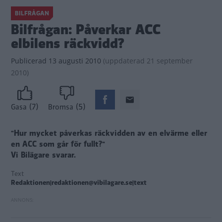
BILFRÅGAN
Bilfrågan: Påverkar ACC
elbilens räckvidd?
Publicerad
13 augusti 2010
(
uppdaterad
21 september
2010)
(7)
(5)
Gasa
Bromsa
"Hur mycket påverkas räckvidden av en elvärme eller
en ACC som går för fullt?"
Vi Bilägare svarar.
Text
Redaktionen|redaktionen@vibilagare.se|text