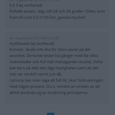
S-E S (ej verifierad)
Kollade senast i dag vid+28 och 20 grader i bilen, kom
fram till runt 0,5 l/100 km, ganska mycket?
#a • Uppdaterat: 2010-08-13 22:25
mythbuster (ej verifierad)
Krinster, skulle inte dra för stora växlar på det
avsnittet. De körde testet två gånger med lite olika
mätmetoder och fick helt motsägande resultat. Detta
kan bero på dels den låga hastigheten samt att det
inte var särskilt varmt just då.
I princip kan man säga att full AC ökar förbrukningen
med någon procent. D.v.s. mindre än vinsten av att
aktivt använda sig av ecodriving principerna.