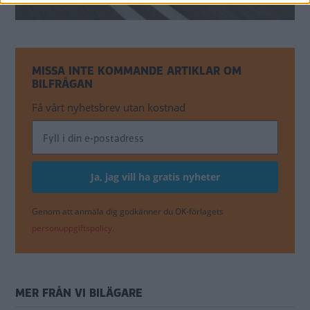
MISSA INTE KOMMANDE ARTIKLAR OM
BILFRÅGAN
Få vårt nyhetsbrev utan kostnad
Genom att anmäla dig godkänner du OK-förlagets
personuppgiftspolicy.
MER FRÅN VI BILÄGARE