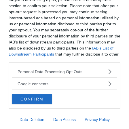
anläggningsytor.
section to confirm your selection. Please note that after your
opt-out request is processed you may continue seeing
interest-based ads based on personal information utilized by
Vid hjulskifte är det viktigt att alla delar är rena
us or personal information disclosed to third parties prior to
och att förbanden inte dras för hårt.
your opt-out. You may separately opt-out of the further
disclosure of your personal information by third parties on the
IAB’s list of downstream participants. This information may
Torsten Johansson, STRO
also be disclosed by us to third parties on the
IAB’s List of
Downstream Participants
that may further disclose it to other
third parties.
Please note that this website/app uses one or more Google
Personal Data Processing Opt Outs
services and may gather and store information including but
not limited to your visit or usage behaviour. You may click to
Google consents
grant or deny consent to Google and its third-party tags to
use your data for below specified purposes in below Google
CONFIRM
consent section.
Data Deletion
Data Access
Privacy Policy