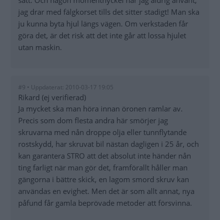
sätt. Och någon momentnyckel har jag aldrig använt,
jag drar med fälgkorset tills det sitter stadigt! Man ska
ju kunna byta hjul längs vägen. Om verkstaden får
göra det, är det risk att det inte går att lossa hjulet
utan maskin.
#9 • Uppdaterat: 2010-03-17 19:05
Rikard (ej verifierad)
Ja mycket ska man höra innan öronen ramlar av.
Precis som dom flesta andra här smörjer jag
skruvarna med nån droppe olja eller tunnflytande
rostskydd, har skruvat bil nästan dagligen i 25 år, och
kan garantera STRO att det absolut inte händer nån
ting farligt när man gör det, framförallt håller man
gängorna i bättre skick, en lagom smord skruv kan
användas en evighet. Men det är som allt annat, nya
påfund får gamla beprövade metoder att försvinna.