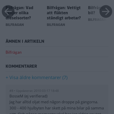
Bilfrågan: Vad
Bilfrågan: Vettigt
Bilfrågan: O
skiljer olika
att fläkten
bil?
dieselsorter?
ständigt arbetar?
BILFRÅGAN
BILFRÅGAN
BILFRÅGAN
ÄMNEN I ARTIKELN
Bilfrågan
KOMMENTARER
+ Visa äldre kommentarer (7)
#8 • Uppdaterat: 2010-03-17 18:48
BosseM (ej verifierad)
Jag har alltid oljat med någon droppe på gängorna.
300 - 400 hjulbyten har skett på mina bilar på samma