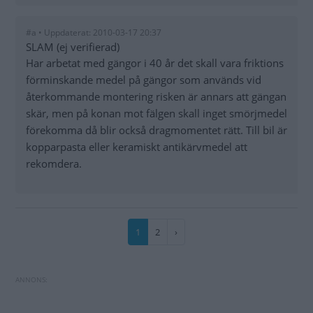
#a • Uppdaterat: 2010-03-17 20:37
SLAM (ej verifierad)
Har arbetat med gängor i 40 år det skall vara friktions
förminskande medel på gängor som används vid
återkommande montering risken är annars att gängan
skär, men på konan mot fälgen skall inget smörjmedel
förekomma då blir också dragmomentet rätt. Till bil är
kopparpasta eller keramiskt antikärvmedel att
rekomdera.
Paginering
Nuvarande
1
Sida
2
Nästa
›
sida
sida