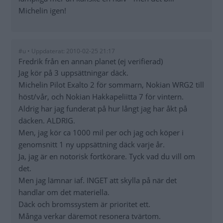
Michelin igen!
#u • Uppdaterat: 2010-02-25 21:17
Fredrik från en annan planet (ej verifierad)
Jag kör på 3 uppsättningar däck.
Michelin Pilot Exalto 2 för sommarn, Nokian WRG2 till
höst/vår, och Nokian Hakkapeliitta 7 för vintern.
Aldrig har jag funderat på hur långt jag har åkt på
däcken. ALDRIG.
Men, jag kör ca 1000 mil per och jag och köper i
genomsnitt 1 ny uppsättning däck varje år.
Ja, jag är en notorisk fortkörare. Tyck vad du vill om
det.
Men jag lämnar iaf. INGET att skylla på när det
handlar om det materiella.
Däck och bromssystem är prioritet ett.
Många verkar däremot resonera tvärtom.