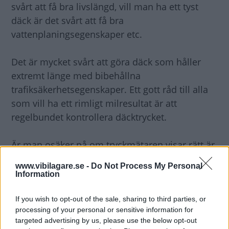
svårt att få bra livslängd, vill man ha ett tyst
däck är det svårt att få bra
vattenplaningsegenskaper etc.
Det är mycket svårt att göra däck som håller
extremt länge med bibehållna
trafiksäkerhetsegenskaper. Ett gott råd till alla
som vill ha ett rimligt milresultat är att
regelbundet kontrollera däcktrycket.
Är man osäker på om tryckmätaren visar rätt är
det bättre att ha litet för mycket luft i däcken än
www.vibilagare.se -
Do Not Process My Personal
för litet. Kör aldrig med lägre tryck än vad
Information
tillverkaren angett som lägsta tryck.
If you wish to opt-out of the sale, sharing to third parties, or
processing of your personal or sensitive information for
Torsten Johansson, STRO
targeted advertising by us, please use the below opt-out