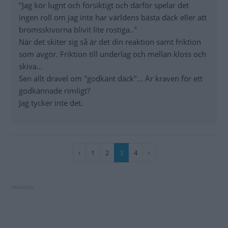
"Jag kör lugnt och försiktigt och därför spelar det
ingen roll om jag inte har världens bästa däck eller att
bromsskivorna blivit lite rostiga.."
När det skiter sig så är det din reaktion samt friktion
som avgör. Friktion till underlag och mellan kloss och
skiva...
Sen allt dravel om "godkänt däck"... Är kraven för ett
godkännade rimligt?
Jag tycker inte det.
Paginering
Föregående
‹
Sida
1
Sida
2
Nuvarande
3
Sida
4
Nästa
›
sida
sida
sida