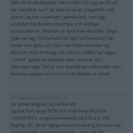
Men då är däcktrycket rätt inställt OCH jag ser till att
de "varndrar runt" på bilarna så att slitaget blir helt
jämnt. Jag kör visserligen ganska fort, men jag
undviker hårda inbromsningar och kraftiga
accelerationer. Michelin är dyra men de håller länge.
Själv ser jag i första hand till lågt rullmotstånd i de
tester som görs, och just i det fallet utmärker sig
Michelin Pilot Primacy. Att däcket i stället har något
"sämre" grepp än mjukare däck struntar jag i.
Men som sagt: Det är stor skandal att verkstaden ska
behöva upplysa en kund om att däcken är slitna!
#t • Uppdaterat: 2010-02-25 11:53
En annan Magnus (ej verifierad)
Jag har kört drygt 5000 mil med mina Michelin
195/65VR15, originalmonterade på V70 2,4 140
årgång -05. De är lagliga minst en säsong till men inte
lämpliga mer än kanske en halv - men det blir