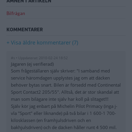
ÄMNEN I ARTIKELN
Bilfrågan
KOMMENTARER
+ Visa äldre kommentarer (7)
#s • Uppdaterat: 2010-02-24 18:52
Jägaren (ej verifierad)
Som frågeställaren själv skriver: "I samband med
service häromdagen upplystes jag om att däcken
behöver bytas snart. Bilen är försedd med Continental
Sport Contact2 205/55". Alltså, det är stor skandal att
man som bilägare inte själv har koll på slitaget!!!
Själv kör jag enbart på Michelin Pilot Primacy (inga j-
vla "Sport" eller liknande) på två bilar i 1 600-1 700-
kilosklassen (en framhjulsdriven och en
bakhjulsdriven) och de däcken håller runt 4 500 mil.