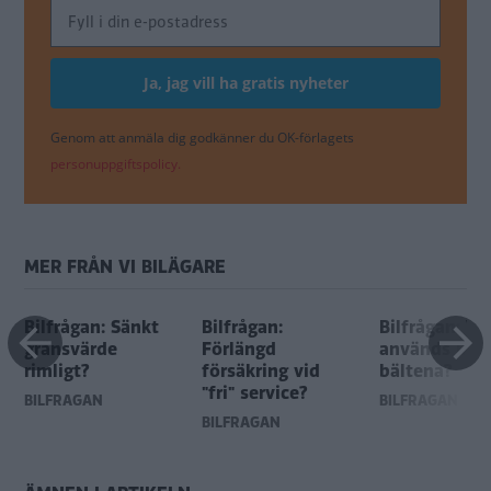
Genom att anmäla dig godkänner du OK-förlagets
personuppgiftspolicy.
MER FRÅN VI BILÄGARE
Bilfrågan: Sänkt
Bilfrågan:
Bilfrågan: Va
m
gränsvärde
Förlängd
används inte
rimligt?
försäkring vid
bältena?
"fri" service?
BILFRÅGAN
BILFRÅGAN
BILFRÅGAN