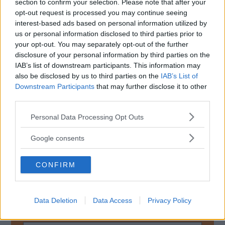
section to confirm your selection. Please note that after your
opt-out request is processed you may continue seeing
interest-based ads based on personal information utilized by
us or personal information disclosed to third parties prior to
your opt-out. You may separately opt-out of the further
disclosure of your personal information by third parties on the
IAB’s list of downstream participants. This information may
also be disclosed by us to third parties on the
IAB’s List of
Downstream Participants
that may further disclose it to other
third parties.
Please note that this website/app uses one or more Google
Personal Data Processing Opt Outs
services and may gather and store information including but
not limited to your visit or usage behaviour. You may click to
Google consents
grant or deny consent to Google and its third-party tags to
use your data for below specified purposes in below Google
CONFIRM
consent section.
MISSA INTE KOMMANDE ARTIKLAR OM
BILFRÅGAN
Data Deletion
Data Access
Privacy Policy
Få vårt nyhetsbrev utan kostnad