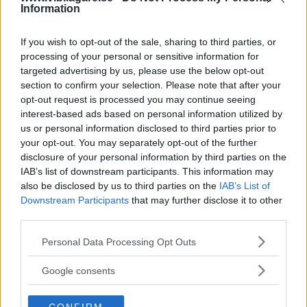
kostnader för konsumenterna. Personer riskerar till
Information
exempel att lockas att köpa en viss typ av bil som efter
några år blir oväntat dyr att äga, säger Cecilia Kellberg.
If you wish to opt-out of the sale, sharing to third parties, or
processing of your personal or sensitive information for
targeted advertising by us, please use the below opt-out
section to confirm your selection. Please note that after your
opt-out request is processed you may continue seeing
Riksrevisionen
rekommenderar bland annat regeringen
interest-based ads based on personal information utilized by
att den här typen av beslut först analyseras ur ett miljö-
us or personal information disclosed to third parties prior to
och samhällsperspektiv, och att bilköparna tydligt får veta
your opt-out. You may separately opt-out of the further
hur länge bonus/malus-systemet och det nedsatta
disclosure of your personal information by third parties on the
förmånsvärdet för miljöbilar ska gälla.
IAB’s list of downstream participants. This information may
also be disclosed by us to third parties on the
IAB’s List of
Bonus/malus-systemet infördes sommaren 2018 men har
Downstream Participants
that may further disclose it to other
third parties.
fått hård kritik från olika håll, inte minst från oppositionen
som vill skrota systemet.
Please note that this website/app uses one or more Google
Personal Data Processing Opt Outs
services and may gather and store information including but
Målet har varit
att öka försäljningen av laddbara bilar för
not limited to your visit or usage behaviour. You may click to
Google consents
att sänka utsläppen, och nu i januari var hela
tre av tio
grant or deny consent to Google and its third-party tags to
nyregistrerade bilar en elbil eller laddhybrid
. Samtidigt
use your data for below specified purposes in below Google