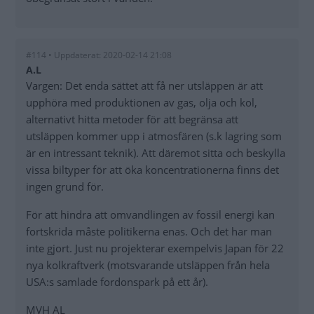
#114 • Uppdaterat: 2020-02-14 21:08
A.L
Vargen: Det enda sättet att få ner utsläppen är att
upphöra med produktionen av gas, olja och kol,
alternativt hitta metoder för att begränsa att
utsläppen kommer upp i atmosfären (s.k lagring som
är en intressant teknik). Att däremot sitta och beskylla
vissa biltyper för att öka koncentrationerna finns det
ingen grund för.
För att hindra att omvandlingen av fossil energi kan
fortskrida måste politikerna enas. Och det har man
inte gjort. Just nu projekterar exempelvis Japan för 22
nya kolkraftverk (motsvarande utsläppen från hela
USA:s samlade fordonspark på ett år).
MVH AL