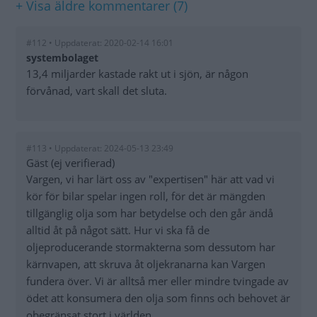
+ Visa äldre kommentarer (7)
#112 • Uppdaterat: 2020-02-14 16:01
systembolaget
13,4 miljarder kastade rakt ut i sjön, är någon
förvånad, vart skall det sluta.
#113 • Uppdaterat: 2024-05-13 23:49
Gäst (ej verifierad)
Vargen, vi har lärt oss av "expertisen" här att vad vi
kör för bilar spelar ingen roll, för det är mängden
tillgänglig olja som har betydelse och den går ändå
alltid åt på något sätt. Hur vi ska få de
oljeproducerande stormakterna som dessutom har
kärnvapen, att skruva åt oljekranarna kan Vargen
fundera över. Vi är alltså mer eller mindre tvingade av
ödet att konsumera den olja som finns och behovet är
obegränsat stort i världen.