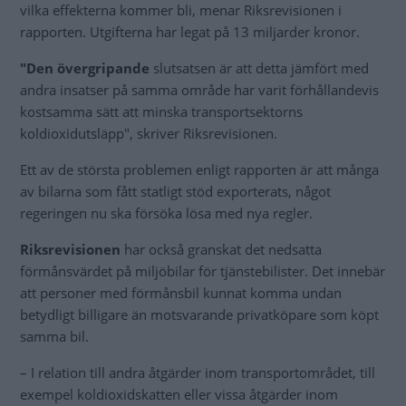
vilka effekterna kommer bli, menar Riksrevisionen i
rapporten. Utgifterna har legat på 13 miljarder kronor.
"Den övergripande
slutsatsen är att detta jämfört med
andra insatser på samma område har varit förhållandevis
kostsamma sätt att minska transportsektorns
koldioxidutsläpp", skriver Riksrevisionen.
Ett av de största problemen enligt rapporten är att många
av bilarna som fått statligt stöd exporterats, något
regeringen nu ska försöka lösa med nya regler.
Riksrevisionen
har också granskat det nedsatta
förmånsvärdet på miljöbilar för tjänstebilister. Det innebär
att personer med förmånsbil kunnat komma undan
betydligt billigare än motsvarande privatköpare som köpt
samma bil.
– I relation till andra åtgärder inom transportområdet, till
exempel koldioxidskatten eller vissa åtgärder inom