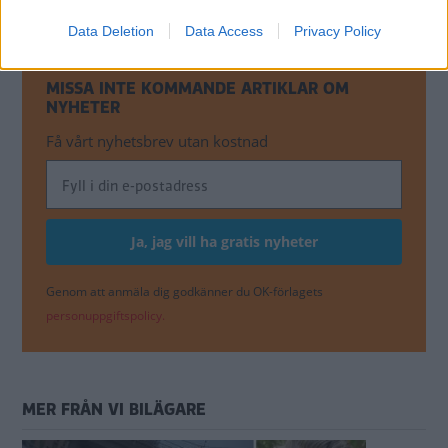
sjunker andelen bensin- och dieselbilar.
Data Deletion
Data Access
Privacy Policy
MISSA INTE KOMMANDE ARTIKLAR OM
NYHETER
Få vårt nyhetsbrev utan kostnad
Genom att anmäla dig godkänner du OK-förlagets
personuppgiftspolicy.
MER FRÅN VI BILÄGARE