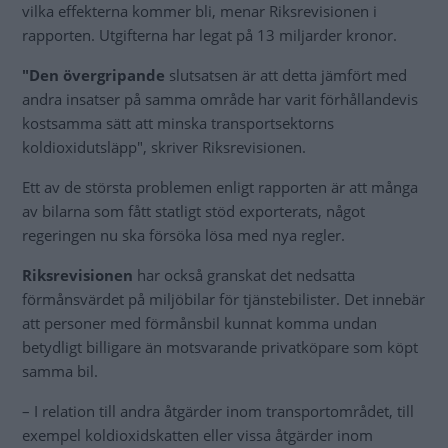
vilka effekterna kommer bli, menar Riksrevisionen i
rapporten. Utgifterna har legat på 13 miljarder kronor.
"Den övergripande
slutsatsen är att detta jämfört med
andra insatser på samma område har varit förhållandevis
kostsamma sätt att minska transportsektorns
koldioxidutsläpp", skriver Riksrevisionen.
Ett av de största problemen enligt rapporten är att många
av bilarna som fått statligt stöd exporterats, något
regeringen nu ska försöka lösa med nya regler.
Riksrevisionen
har också granskat det nedsatta
förmånsvärdet på miljöbilar för tjänstebilister. Det innebär
att personer med förmånsbil kunnat komma undan
betydligt billigare än motsvarande privatköpare som köpt
samma bil.
– I relation till andra åtgärder inom transportområdet, till
exempel koldioxidskatten eller vissa åtgärder inom