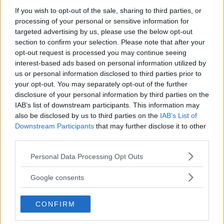
kostnader för konsumenterna. Personer riskerar till
If you wish to opt-out of the sale, sharing to third parties, or
exempel att lockas att köpa en viss typ av bil som efter
processing of your personal or sensitive information for
några år blir oväntat dyr att äga, säger Cecilia Kellberg.
targeted advertising by us, please use the below opt-out
section to confirm your selection. Please note that after your
opt-out request is processed you may continue seeing
interest-based ads based on personal information utilized by
us or personal information disclosed to third parties prior to
Riksrevisionen
rekommenderar bland annat regeringen
your opt-out. You may separately opt-out of the further
att den här typen av beslut först analyseras ur ett miljö-
disclosure of your personal information by third parties on the
och samhällsperspektiv, och att bilköparna tydligt får veta
IAB’s list of downstream participants. This information may
hur länge bonus/malus-systemet och det nedsatta
also be disclosed by us to third parties on the
IAB’s List of
förmånsvärdet för miljöbilar ska gälla.
Downstream Participants
that may further disclose it to other
third parties.
Bonus/malus-systemet infördes sommaren 2018 men har
Please note that this website/app uses one or more Google
Personal Data Processing Opt Outs
fått hård kritik från olika håll, inte minst från oppositionen
services and may gather and store information including but
som vill skrota systemet.
not limited to your visit or usage behaviour. You may click to
Google consents
grant or deny consent to Google and its third-party tags to
Målet har varit
att öka försäljningen av laddbara bilar för
use your data for below specified purposes in below Google
att sänka utsläppen, och nu i januari var hela
tre av tio
CONFIRM
consent section.
nyregistrerade bilar en elbil eller laddhybrid
. Samtidigt