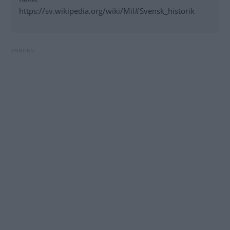
https://sv.wikipedia.org/wiki/Mil#Svensk_historik
Måste jag byta kamkedja redan efter 8 000
Bilfrågan: Avstånd till vad?
mil?