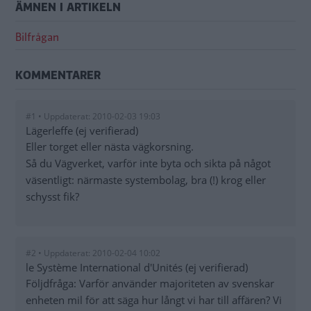
ÄMNEN I ARTIKELN
Bilfrågan
KOMMENTARER
#1 • Uppdaterat: 2010-02-03 19:03
Lägerleffe (ej verifierad)
Eller torget eller nästa vägkorsning.
Så du Vägverket, varför inte byta och sikta på något
väsentligt: närmaste systembolag, bra (!) krog eller
schysst fik?
#2 • Uppdaterat: 2010-02-04 10:02
le Système International d'Unités (ej verifierad)
Följdfråga: Varför använder majoriteten av svenskar
enheten mil för att säga hur långt vi har till affären? Vi