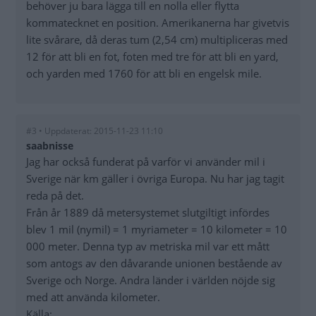
behöver ju bara lägga till en nolla eller flytta
kommatecknet en position. Amerikanerna har givetvis
lite svårare, då deras tum (2,54 cm) multipliceras med
12 för att bli en fot, foten med tre för att bli en yard,
och yarden med 1760 för att bli en engelsk mile.
#3 • Uppdaterat: 2015-11-23 11:10
saabnisse
Jag har också funderat på varför vi använder mil i
Sverige när km gäller i övriga Europa. Nu har jag tagit
reda på det.
Från år 1889 då metersystemet slutgiltigt infördes
blev 1 mil (nymil) = 1 myriameter = 10 kilometer = 10
000 meter. Denna typ av metriska mil var ett mått
som antogs av den dåvarande unionen bestående av
Sverige och Norge. Andra länder i världen nöjde sig
med att använda kilometer.
Källa: