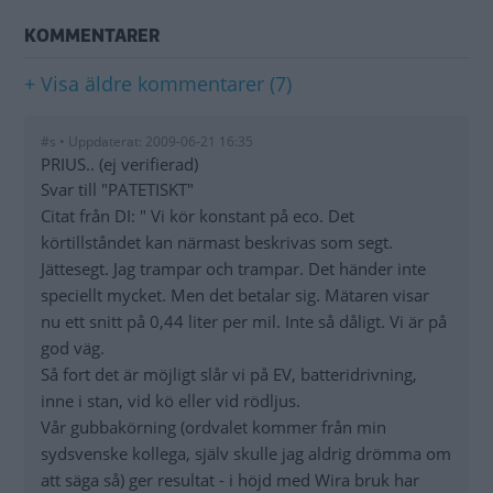
KOMMENTARER
+ Visa äldre kommentarer (7)
#s • Uppdaterat: 2009-06-21 16:35
PRIUS.. (ej verifierad)
Svar till "PATETISKT"
Citat från DI: " Vi kör konstant på eco. Det
körtillståndet kan närmast beskrivas som segt.
Jättesegt. Jag trampar och trampar. Det händer inte
speciellt mycket. Men det betalar sig. Mätaren visar
nu ett snitt på 0,44 liter per mil. Inte så dåligt. Vi är på
god väg.
Så fort det är möjligt slår vi på EV, batteridrivning,
inne i stan, vid kö eller vid rödljus.
Vår gubbakörning (ordvalet kommer från min
sydsvenske kollega, själv skulle jag aldrig drömma om
att säga så) ger resultat - i höjd med Wira bruk har