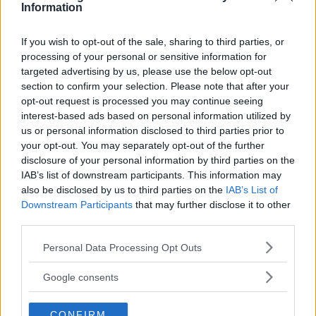
Detta är en förkortad version av Marianne
Information
Sterners provkörning av Toyota Prius. Hela
provkörningen kommer i Vi Bilägare #10. Missa
If you wish to opt-out of the sale, sharing to third parties, or
inte detta!
processing of your personal or sensitive information for
targeted advertising by us, please use the below opt-out
section to confirm your selection. Please note that after your
opt-out request is processed you may continue seeing
RELATERADE BILDSPEL
interest-based ads based on personal information utilized by
us or personal information disclosed to third parties prior to
Bildspel: Toyota Prius - en effektivare hybrid
your opt-out. You may separately opt-out of the further
disclosure of your personal information by third parties on the
IAB’s list of downstream participants. This information may
also be disclosed by us to third parties on the
IAB’s List of
Downstream Participants
that may further disclose it to other
MISSA INTE KOMMANDE ARTIKLAR OM
third parties.
PROVKÖRNING
Please note that this website/app uses one or more Google
Personal Data Processing Opt Outs
Få vårt nyhetsbrev utan kostnad
services and may gather and store information including but
not limited to your visit or usage behaviour. You may click to
Google consents
grant or deny consent to Google and its third-party tags to
use your data for below specified purposes in below Google
CONFIRM