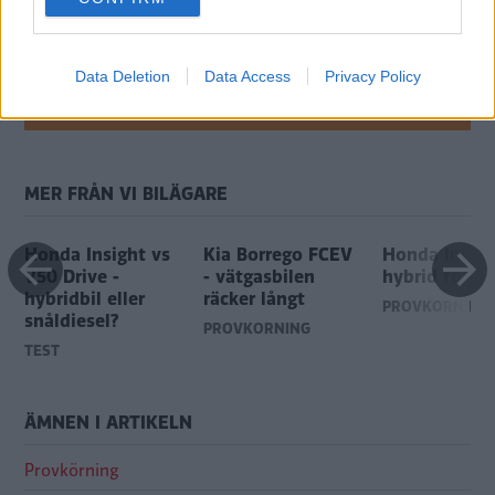
consent section.
Genom att anmäla dig godkänner du OK-förlagets
Data Deletion
Data Access
Privacy Policy
personuppgiftspolicy.
MER FRÅN VI BILÄGARE
Honda Insight vs
Kia Borrego FCEV
Honda Insigh
V50 Drive -
- vätgasbilen
hybrid för v
hybridbil eller
räcker långt
PROVKÖRNING
snåldiesel?
PROVKÖRNING
TEST
ÄMNEN I ARTIKELN
Provkörning