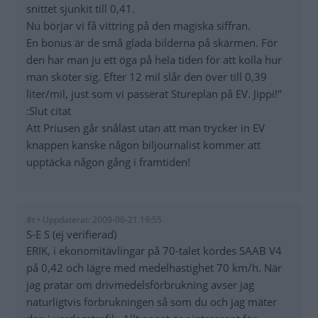
snittet sjunkit till 0,41.
Nu börjar vi få vittring på den magiska siffran.
En bonus är de små glada bilderna på skärmen. För
den har man ju ett öga på hela tiden för att kolla hur
man sköter sig. Efter 12 mil slår den över till 0,39
liter/mil, just som vi passerat Stureplan på EV. Jippi!"
:Slut citat
Att Priusen går snålast utan att man trycker in EV
knappen kanske någon biljournalist kommer att
upptäcka någon gång i framtiden!
#t • Uppdaterat: 2009-06-21 19:55
S-E S (ej verifierad)
ERIK, i ekonomitävlingar på 70-talet kördes SAAB V4
på 0,42 och lägre med medelhastighet 70 km/h. När
jag pratar om drivmedelsförbrukning avser jag
naturligtvis förbrukningen så som du och jag mäter