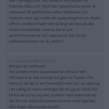
den i vardagstrafik. Allt annat är ointressant för
framtida hälsa och miljö! Den Japanska körcykeln är
intressant för jämförelse mellan bilfabrikat och
motorer, men jag trodde att upplysningarna om dessa
siffrors innebörd hade nått så långt att nära på alla
motorintresserade visste at det är just
jämförelsematerial och inget annat. Kör du på
kalibrerad bensin när du jämför?
#u • Uppdaterat: 2009-06-21 23:49
Morgan (ej verifierad)
Att världens mest avancerade bil också är den
felfriaste är ju helt otroligt bra gjort av Toyota. Det
känns ju att det är en framtidsbil man kör, att sätta sig
i en vanlig bil känns verkligen 80 tal. Jag är frälst! Ska
bli kul att se hur mycket problem med elektronik etc.
det blir när andra tillverkare kommer med hybrider,
eller köper alla toyotas licens?