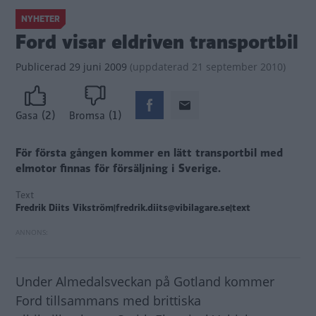
NYHETER
Ford visar eldriven transportbil
Publicerad
29 juni 2009
(
uppdaterad
21 september 2010)
(2)
(1)
Gasa
Bromsa
För första gången kommer en lätt transportbil med
elmotor finnas för försäljning i Sverige.
Text
Fredrik Diits Vikström|fredrik.diits@vibilagare.se|text
Under Almedalsveckan på Gotland kommer
Ford tillsammans med brittiska