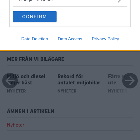
grant or deny consent to Google and its third-party tags to
use your data for below specified purposes in below Google
CONFIRM
consent section.
Genom att anmäla dig godkänner du OK-förlagets
personuppgiftspolicy.
Data Deletion
Data Access
Privacy Policy
MER FRÅN VI BILÄGARE
Miljö och diesel
Rekord för
Färre nya bil
säljer bäst
antalet miljöbilar
ute
NYHETER
NYHETER
NYHETER
ÄMNEN I ARTIKELN
Nyheter