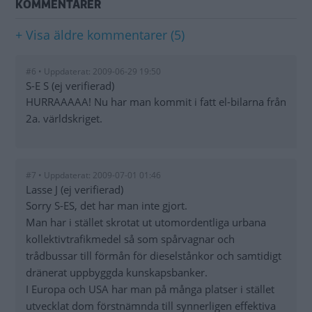
KOMMENTARER
+ Visa äldre kommentarer (5)
#6 • Uppdaterat: 2009-06-29 19:50
S-E S (ej verifierad)
HURRAAAAA! Nu har man kommit i fatt el-bilarna från
2a. världskriget.
#7 • Uppdaterat: 2009-07-01 01:46
Lasse J (ej verifierad)
Sorry S-ES, det har man inte gjort.
Man har i stället skrotat ut utomordentliga urbana
kollektivtrafikmedel så som spårvagnar och
trådbussar till förmån för dieselstånkor och samtidigt
dränerat uppbyggda kunskapsbanker.
I Europa och USA har man på många platser i stället
utvecklat dom förstnämnda till synnerligen effektiva