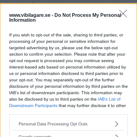
inte bara finns på ritningsstadiet för framtiden,
säger Anna Müller.
www.vibilagare.se -
Do Not Process My Personal
Information
Bilen blir den första av sin typ i Sverige.
If you wish to opt-out of the sale, sharing to third parties, or
processing of your personal or sensitive information for
targeted advertising by us, please use the below opt-out
RELATERADE BILDSPEL
section to confirm your selection. Please note that after your
opt-out request is processed you may continue seeing
Bildspel: Ford visar eldriven transportbil
interest-based ads based on personal information utilized by
us or personal information disclosed to third parties prior to
your opt-out. You may separately opt-out of the further
disclosure of your personal information by third parties on the
IAB’s list of downstream participants. This information may
MISSA INTE KOMMANDE ARTIKLAR OM
also be disclosed by us to third parties on the
IAB’s List of
NYHETER
Downstream Participants
that may further disclose it to other
third parties.
Få vårt nyhetsbrev utan kostnad
Please note that this website/app uses one or more Google
Personal Data Processing Opt Outs
services and may gather and store information including but
not limited to your visit or usage behaviour. You may click to
Google consents