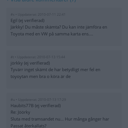
#s • Uppdaterat: 2010-07-11 22:41
Egil (ej verifierad)
Järkky! Du måste skämta? Du kan inte jämföra en
Toyota med en VW på samma karta ens....
#t • Uppdaterat: 2010-07-13 15:44
jörkky (ej verifierad)
Tyvärr inget skämt de har betydligt mer fel en
toyoytan men bra o köra är de
#u • Uppdaterat: 2010-07-13 17:29
Haubits77B (ej verifierad)
Re: Jöörky
Sluta med tramsandet nu... Hur många gånger har
Passat återkallats?