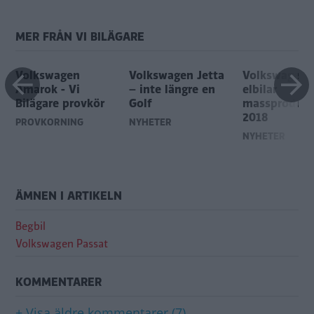
MER FRÅN VI BILÄGARE
Volkswagen
Volkswagen Jetta
Volkswagens
Amarok - Vi
– inte längre en
elbilar
Bilägare provkör
Golf
massproduce
2018
PROVKÖRNING
NYHETER
NYHETER
ÄMNEN I ARTIKELN
Begbil
Volkswagen Passat
KOMMENTARER
+ Visa äldre kommentarer (7)