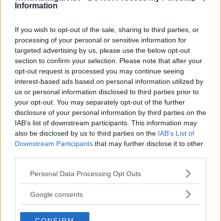
Information
som hänger sig.
If you wish to opt-out of the sale, sharing to third parties, or
Ett fel drabbar den automatiska parkeringsbromsen, som
processing of your personal or sensitive information for
ibland inte vill läggas i eller ur. Om den inte går ur sitt
targeted advertising by us, please use the below opt-out
parkeringsläge går bilen inte att köra.
section to confirm your selection. Please note that after your
opt-out request is processed you may continue seeing
Krånglande xenonstrålkastare klagar en del ägare på, ett
interest-based ads based on personal information utilized by
fel som kan kosta uppåt 15 000 kr att laga. Ett annat fel är
us or personal information disclosed to third parties prior to
your opt-out. You may separately opt-out of the further
bakrutetorkarens elmotor som gått sönder på en del bilar.
disclosure of your personal information by third parties on the
IAB’s list of downstream participants. This information may
Några V6-motorer har råkat ut för motorhaveri på grund
also be disclosed by us to third parties on the
IAB’s List of
av att de varvats hårt innan motorn kommit upp i rätt
Downstream Participants
that may further disclose it to other
arbetstemperatur. Efter detta har Volkswagen ändrat i
third parties.
motorstyrningsprogrammet för att sänka maxvarvet vid
Please note that this website/app uses one or more Google
Personal Data Processing Opt Outs
låga oljetemperaturer.
services and may gather and store information including but
not limited to your visit or usage behaviour. You may click to
Google consents
Bra rostskydd
grant or deny consent to Google and its third-party tags to
Samtliga motorer, utom den gasdrivna, har flexibla
use your data for below specified purposes in below Google
CONFIRM