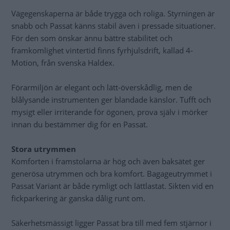
Vägegenskaperna är både trygga och roliga. Styrningen är
snabb och Passat känns stabil även i pressade situationer.
För den som önskar ännu bättre stabilitet och
framkomlighet vintertid finns fyrhjulsdrift, kallad 4-
Motion, från svenska Haldex.
Förarmiljön är elegant och lätt-överskådlig, men de
blålysande instrumenten ger blandade känslor. Tufft och
mysigt eller irriterande för ögonen, prova själv i mörker
innan du bestämmer dig för en Passat.
Stora utrymmen
Komforten i framstolarna är hög och även baksätet ger
generösa utrymmen och bra komfort. Bagageutrymmet i
Passat Variant är både rymligt och lättlastat. Sikten vid en
fickparkering är ganska dålig runt om.
Säkerhetsmässigt ligger Passat bra till med fem stjärnor i