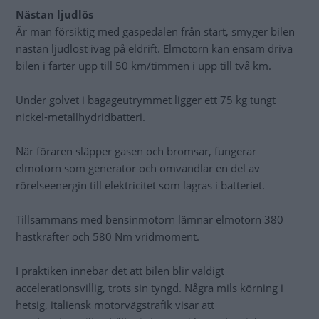
Nästan ljudlös
Är man försiktig med gaspedalen från start, smyger bilen
nästan ljudlöst iväg på eldrift. Elmotorn kan ensam driva
bilen i farter upp till 50 km/timmen i upp till två km.
Under golvet i bagageutrymmet ligger ett 75 kg tungt
nickel-metallhydridbatteri.
När föraren släpper gasen och bromsar, fungerar
elmotorn som generator och omvandlar en del av
rörelseenergin till elektricitet som lagras i batteriet.
Tillsammans med bensinmotorn lämnar elmotorn 380
hästkrafter och 580 Nm vridmoment.
I praktiken innebär det att bilen blir väldigt
accelerationsvillig, trots sin tyngd. Några mils körning i
hetsig, italiensk motorvägstrafik visar att