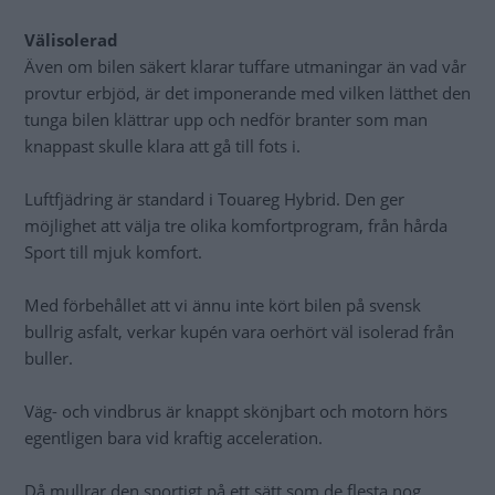
Välisolerad
Även om bilen säkert klarar tuffare utmaningar än vad vår
provtur erbjöd, är det imponerande med vilken lätthet den
tunga bilen klättrar upp och nedför branter som man
knappast skulle klara att gå till fots i.
Luftfjädring är standard i Touareg Hybrid. Den ger
möjlighet att välja tre olika komfortprogram, från hårda
Sport till mjuk komfort.
Med förbehållet att vi ännu inte kört bilen på svensk
bullrig asfalt, verkar kupén vara oerhört väl isolerad från
buller.
Väg- och vindbrus är knappt skönjbart och motorn hörs
egentligen bara vid kraftig acceleration.
Då mullrar den sportigt på ett sätt som de flesta nog