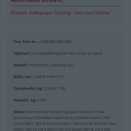
RELATERADE BILDSPEL
Bildspel: Volkswagen Touareg - jätte som klättrar
Pris, från kr:
ca 800 000 (450 000).
Säljstart:
Juni (beställningsbar från mitten av april).
Modell:
Femdörrars, femsitsig suv.
Mått, cm:
L 480/B 194/H 171.
Tjänstevikt, kg:
2 320 (2 178).
Släpvikt, kg:
3 500.
Motor:
Bensindriven direktinsprutad V6-motor med
kompressor (V6 diesel med turbo). Cylindervolym: 2 995
cm3 (2 967). 333 hk bensinmotor + elmotor på 34,3 kW. Max
effekt: 380 hk vid 4 200 v/min (V6-diesel 240 hk vid 4 000