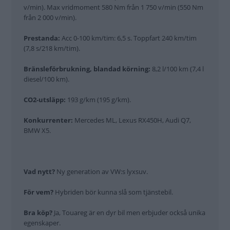
v/min). Max vridmoment 580 Nm från 1 750 v/min (550 Nm
från 2 000 v/min).
Prestanda:
Acc 0-100 km/tim: 6,5 s. Toppfart 240 km/tim
(7,8 s/218 km/tim).
Bränsleförbrukning, blandad körning:
8,2 l/100 km (7,4 l
diesel/100 km).
CO2-utsläpp:
193 g/km (195 g/km).
Konkurrenter:
Mercedes ML, Lexus RX450H, Audi Q7,
BMW X5.
Vad nytt?
Ny generation av VW:s lyxsuv.
För vem?
Hybriden bör kunna slå som tjänstebil.
Bra köp?
Ja, Touareg är en dyr bil men erbjuder också unika
egenskaper.