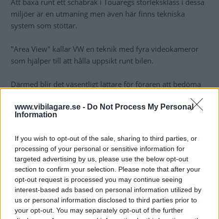
Att baxa runt ett schabrak i Touaregs storleksklass i dessa
miljöer är en utmaning men även här finns tekniska
system som stöttar.
"Area View" kallar VW en teknik med fyra videokameror
som hjälper till att hålla uppsikt runt bilen.
Därmed blir det väsentligt lättare för föraren att bedöma
hur mycket plats det finns kvar vid trixiga manövrar i
www.vibilagare.se -
Do Not Process My Personal
terräng, parkeringshus eller på trånga stadsgator.
Information
Det krävs lite träning innan man vant sig med systemet
If you wish to opt-out of the sale, sharing to third parties, or
men när man väl lärt sig tolka kamerabilderna blir den
processing of your personal or sensitive information for
stora bilen riktigt lätthanterlig.
targeted advertising by us, please use the below opt-out
section to confirm your selection. Please note that after your
Dyr dragbil
opt-out request is processed you may continue seeing
En gissning är att många Touareg kommer att användas
interest-based ads based on personal information utilized by
us or personal information disclosed to third parties prior to
med släp då dragvikten är hela 3,5 ton.
your opt-out. You may separately opt-out of the further