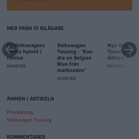
MER FRÅN VI BILÄGARE
Se Volkswagens
Volkswagen
Nya Volkswa
första hybrid i
Touareg - "Kan
Touareg - snå
rörelse
dra en Belgian
lättare, hybr
Blue från
NYHETER
NYHETER
marknaden"
NYHETER
ÄMNEN I ARTIKELN
Provkörning
Volkswagen Touareg
KOMMENTARER