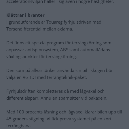
accelerationsviljan håller i sig även i högre hastigheter.
Klättrar i branter
I grundutförande är Touareg fyrhjulsdriven med
Torsendifferential mellan axlarna.
Det finns ett spe-cialprogram för terrängkörning som
anpassar antispinnsystem, ABS samt automatlådans
växlingspunkter för terrängkörning.
Den som på allvar tänker använda sin bil i skogen bör
välja en V6 TDI med terrängteknik-paket.
Fyrhjulsdriften kompletteras då med lågväxel och
differentialspärr. Ännu en spärr sitter vid bakaxeln.
Med 100 procents låsning och lågväxel klarar bilen upp till
45 graders stigning. Vi fick prova systemet på en kort
terrängbana.