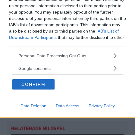
us or personal information disclosed to third parties prior to
Blir det en framgång i Sverige?
your opt-out. You may separately opt-out of the further
- Det tror jag absolut.
disclosure of your personal information by third parties on the
IAB’s list of downstream participants. This information may
also be disclosed by us to third parties on the
IAB’s List of
- Nissan Navara säljer gott om bilar. Och eftersom
Downstream Participants
that may further disclose it to other
Volkswagen Amarok ser tuff ut och är minst lika bra som
third parties.
Nissan Navara finns det mycket som talar för Amarok.
Please note that this website/app uses one or more Google
Personal Data Processing Opt Outs
services and may gather and store information including but
- Det är en dyr men bra bil.
not limited to your visit or usage behaviour. You may click to
Google consents
grant or deny consent to Google and its third-party tags to
När kommer den hit?
use your data for below specified purposes in below Google
- I slutet av året kommer bilen till handlarna, men
CONFIRM
consent section.
utställningsbilar kommer redan tidigare under hösten.
Diskutera:
Vad tycker du om Volkswagen Amarok?
Data Deletion
Data Access
Privacy Policy
RELATERADE BILDSPEL