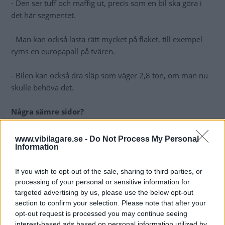
- Den ser tuff och maffig ut, precis som en bil ska göra i
det här segmentet.
- Man kan också lasta rätt mycket på flaket, till exempel
ryms en europapall på tvären.
- Bilen kan också dra släp som väger 2,8 ton, om man nu
skulle behöva det.
Några sämre sidor?
- Priserna är ännu inte klara, men tanken är att de ska
ligga lite över Toyota Hilux.
www.vibilagare.se -
Do Not Process My Personal
Information
- Det innebär att man blir dyrast i klassen om man räknar
bort specialimporterade amerikanare.
If you wish to opt-out of the sale, sharing to third parties, or
processing of your personal or sensitive information for
targeted advertising by us, please use the below opt-out
- Förutom priset är baksätet ganska dåligt, man sitter
section to confirm your selection. Please note that after your
obekvämt, men det gör man i och för sig också i flera av
opt-out request is processed you may continue seeing
konkurrenterna.
interest-based ads based on personal information utilized by