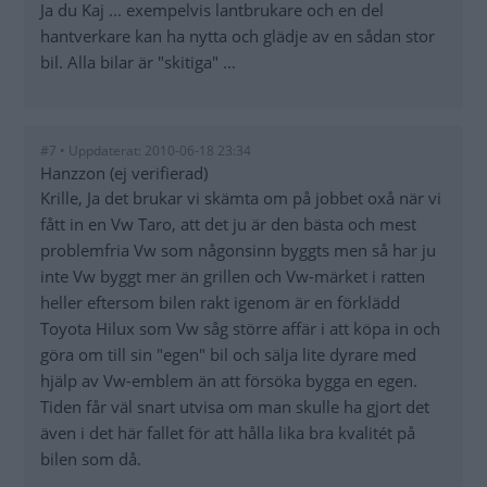
Ja du Kaj ... exempelvis lantbrukare och en del
hantverkare kan ha nytta och glädje av en sådan stor
bil. Alla bilar är "skitiga" ...
#7 • Uppdaterat: 2010-06-18 23:34
Hanzzon (ej verifierad)
Krille, Ja det brukar vi skämta om på jobbet oxå när vi
fått in en Vw Taro, att det ju är den bästa och mest
problemfria Vw som någonsinn byggts men så har ju
inte Vw byggt mer än grillen och Vw-märket i ratten
heller eftersom bilen rakt igenom är en förklädd
Toyota Hilux som Vw såg större affär i att köpa in och
göra om till sin "egen" bil och sälja lite dyrare med
hjälp av Vw-emblem än att försöka bygga en egen.
Tiden får väl snart utvisa om man skulle ha gjort det
även i det här fallet för att hålla lika bra kvalitét på
bilen som då.