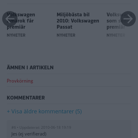
Volkswagen
Miljöbästa bil
Volkswagen 
Amarok får
2010: Volkswagen
som sedan f
premiär
Passat
premiär
NYHETER
NYHETER
NYHETER
ÄMNEN I ARTIKELN
Provkörning
KOMMENTARER
+ Visa äldre kommentarer (5)
#6 • Uppdaterat: 2010-06-18 19:19
Jes (ej verifierad)