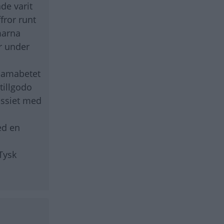
de varit
fror runt
marna
kr under
 samabetet
tillgodo
assiet med
ed en
 Tysk