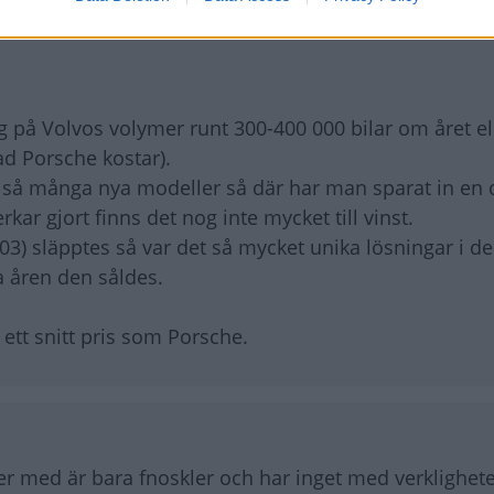
låg på Volvos volymer runt 300-400 000 bilar om året e
vad Porsche kostar).
d så många nya modeller så där har man sparat in en 
rkar gjort finns det nog inte mycket till vinst.
3) släpptes så var det så mycket unika lösningar i d
 åren den såldes.
ett snitt pris som Porsche.
mer med är bara fnoskler och har inget med verklighete