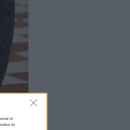
sonal or
ection to