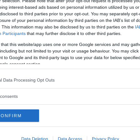
r selection. Please note that after your opt-out request is processed y
eing interest-based ads based on personal information utilized by us or
disclosed to third parties prior to your opt-out. You may separately opt-
losure of your personal information by third parties on the IAB’s list of
. This information may also be disclosed by us to third parties on the
IA
ftspolicy.
Participants
that may further disclose it to other third parties.
 that this website/app uses one or more Google services and may gath
including but not limited to your visit or usage behaviour. You may click 
 to Google and its third-party tags to use your data for below specifi
ogle consent section.
Spykers uttalande om nytt Saabbud
Nytt bud
l Data Processing Opt Outs
NYHETER
NYHETER
consents
CONFIRM
Data Deletion
Data Access
Privacy Policy