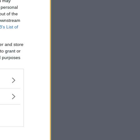
ou may
 personal
out of the
 downstream
B’s List of
er and store
to grant or
ed purposes
 på Saab
Nya 9-5: 20 nya f
NYHETER