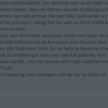
t rent önsketänkande. Om det hade varit så att Saab ha
ehållt märket. Men när GM ser vikande försäljnignssif
skrisen, iser GM att man inte kan hålla Saab under ar
ill ett pris som i många fall har varit ca 20 till 30000 
t komma ifrån.
lthet, som förhindrat samarbete direkt med Opel. Att
 att GM tillförskansat sig kunskaper som kommit Opel 
gått Saab totalt förbi. Ex. på detta är flextronic-ch
nde på inställningar som man själv kan påverka. Nytt
 Saab utanför, men har kunnat varit med i matchen m
 Opel.
frustrering över ledningen, och de har nu flyttat till