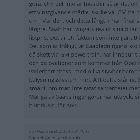
göra. Om det inte är fnoskler så är det et
ett vinstgivande märke, skulle väl GM ha b
om i Världen, och detta långt innan finan
längre. Saab har tvingats rea ut sina bilar t
listpris. Det är ett faktum som inte går at
Det som är tråkigt, är Saabledningens sto
då skett via GM powertrain, har inneburit
och de ovationer som kommer från Opel har 
varierbart chassi med olika styvhet beroe
belysningsstystem mm. Allt detta står nu
småbil om man inte ratat samarbetet med
Många av Saabs ingengörer har uttryckt sin 
bilindustri för gott.
#d • Uppdaterat: 2010-01-01 16:17
Saabnisse (ej verifierad)