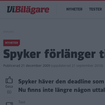
Hoppa
Main
till
NYHETER
TESTER
navigation
huvudinnehåll
NYHETER
Spyker förlänger t
Publicerad
21 december 2009
(
uppdaterad
21 september 2010)
Spyker häver den deadline som t
Gasa
Nu finns inte längre någon utta
(1)
Text