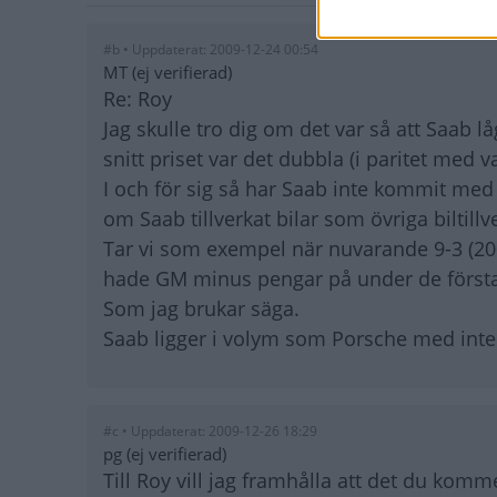
#b • Uppdaterat: 2009-12-24 00:54
MT (ej verifierad)
Re: Roy
Jag skulle tro dig om det var så att Saab 
snitt priset var det dubbla (i paritet med 
I och för sig så har Saab inte kommit me
om Saab tillverkat bilar som övriga biltillve
Tar vi som exempel när nuvarande 9-3 (200
hade GM minus pengar på under de första
Som jag brukar säga.
Saab ligger i volym som Porsche med inte 
#c • Uppdaterat: 2009-12-26 18:29
pg (ej verifierad)
Till Roy vill jag framhålla att det du kom