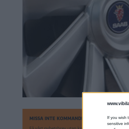
www.vibil
If you wish 
MISSA INTE KOMMANDE ARTIKLAR OM NYH
sensitive in
Få vårt nyhetsbrev utan kostnad