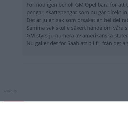
Förmodligen behöll GM Opel bara för att tys
pengar, skattepengar som nu går direkt in 
Det är ju en sak som orsakat en hel del ra
Samma sak skulle säkert hända om våra sk
GM styrs ju numera av amerikanska staten 
Nu gäller det för Saab att bli fri från det 
Paginering
Spyker förlänger tidsfristen
Porsches besked: 
NYHETER
Porsches besked: V