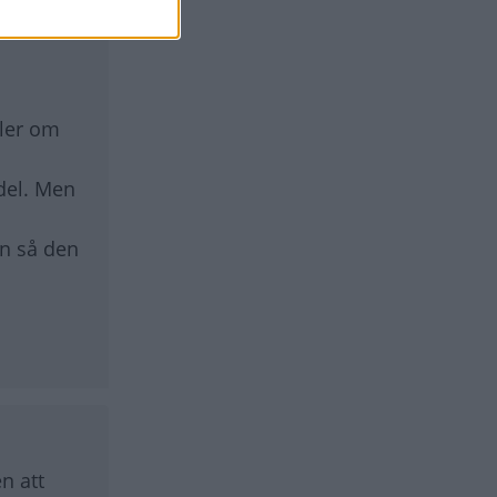
ller om
del. Men
en så den
n att