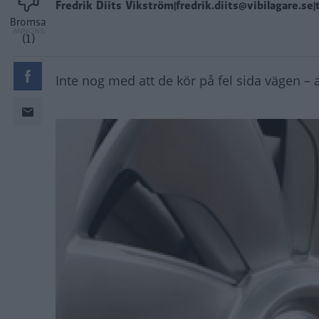
Fredrik Diits Vikström|fredrik.diits@vibilagare.se|
Bromsa
(1)
Inte nog med att de kör på fel sida vägen – 