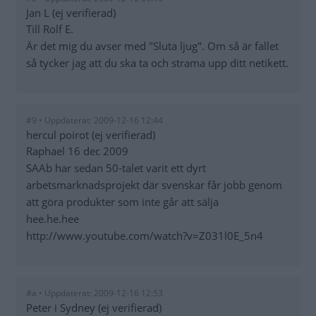
Jan L (ej verifierad)
Till Rolf E.
Är det mig du avser med "Sluta ljug". Om så är fallet
så tycker jag att du ska ta och strama upp ditt netikett.
#9 • Uppdaterat: 2009-12-16 12:44
hercul poirot (ej verifierad)
Raphael 16 dec 2009
SAAb har sedan 50-talet varit ett dyrt
arbetsmarknadsprojekt där svenskar får jobb genom
att göra produkter som inte går att sälja
hee.he.hee
http://www.youtube.com/watch?v=Z031l0E_5n4
#a • Uppdaterat: 2009-12-16 12:53
Peter i Sydney (ej verifierad)