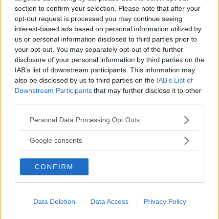
section to confirm your selection. Please note that after your
opt-out request is processed you may continue seeing
interest-based ads based on personal information utilized by
us or personal information disclosed to third parties prior to
your opt-out. You may separately opt-out of the further
disclosure of your personal information by third parties on the
IAB’s list of downstream participants. This information may
also be disclosed by us to third parties on the
IAB’s List of
MISSA INTE KOMMANDE ARTIKLAR OM
Downstream Participants
that may further disclose it to other
NYHETER
third parties.
Få vårt nyhetsbrev utan kostnad
Please note that this website/app uses one or more Google
Personal Data Processing Opt Outs
services and may gather and store information including but
not limited to your visit or usage behaviour. You may click to
Google consents
grant or deny consent to Google and its third-party tags to
use your data for below specified purposes in below Google
CONFIRM
consent section.
Genom att anmäla dig godkänner du OK-förlagets
personuppgiftspolicy.
Data Deletion
Data Access
Privacy Policy