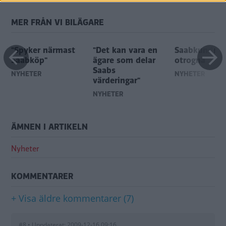
MER FRÅN VI BILÄGARE
"Spyker närmast
"Det kan vara en
Saabkunder 
Saabköp"
ägare som delar
otrogna
Saabs
NYHETER
NYHETER
värderingar"
NYHETER
ÄMNEN I ARTIKELN
Nyheter
KOMMENTARER
+ Visa äldre kommentarer (7)
#8 • Uppdaterat: 2009-12-16 09:16