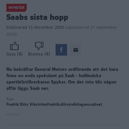
NYHETER
Saabs sista hopp
Publicerad
15 december 2009
(
uppdaterad
21 september
2010)
(4)
(4)
Gasa
Bromsa
Nu bekräftar General Motors ordförande att det bara
finns en enda spekulant på Saab - holländska
sportbilstillverkaren Spyker. Om det inte blir någon
affär läggs Saab ner.
Text
Fredrik Diits Vikström|fredrik.diits@vibilagare.se|text