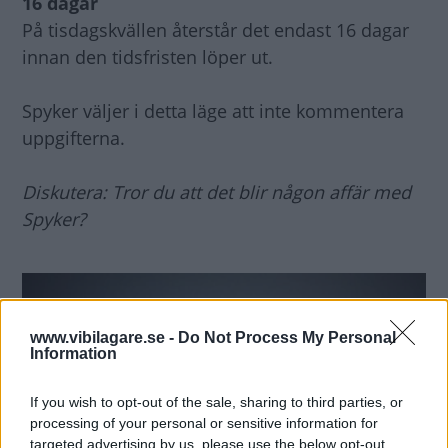
16 dagar
På tisdagskvällen återstår det endast 16 dagar
innan den tidsfristen löper ut.
Spyker väljer i detta läge att inte kommentera
uppgifterna.
Diskutera: Tror du att det blir någon affär med
Spyker?
www.vibilagare.se -
Do Not Process My Personal
Information
If you wish to opt-out of the sale, sharing to third parties, or
processing of your personal or sensitive information for
targeted advertising by us, please use the below opt-out