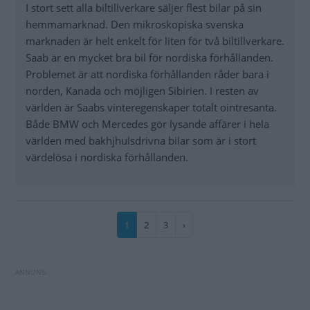
I stort sett alla biltillverkare säljer flest bilar på sin
hemmamarknad. Den mikroskopiska svenska
marknaden är helt enkelt för liten för två biltillverkare.
Saab är en mycket bra bil för nordiska förhållanden.
Problemet är att nordiska förhållanden råder bara i
norden, Kanada och möjligen Sibirien. I resten av
världen är Saabs vinteregenskaper totalt ointresanta.
Både BMW och Mercedes gör lysande affärer i hela
världen med bakhjhulsdrivna bilar som är i stort
värdelösa i nordiska förhållanden.
Paginering
Nuvarande
1
Sida
2
Sida
3
Nästa
›
sida
sida