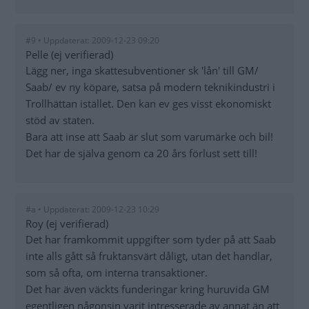
#9 • Uppdaterat: 2009-12-23 09:20
Pelle (ej verifierad)
Lägg ner, inga skattesubventioner sk 'lån' till GM/
Saab/ ev ny köpare, satsa på modern teknikindustri i
Trollhättan istället. Den kan ev ges visst ekonomiskt
stöd av staten.
Bara att inse att Saab är slut som varumärke och bil!
Det har de själva genom ca 20 års förlust sett till!
#a • Uppdaterat: 2009-12-23 10:29
Roy (ej verifierad)
Det har framkommit uppgifter som tyder på att Saab
inte alls gått så fruktansvärt dåligt, utan det handlar,
som så ofta, om interna transaktioner.
Det har även väckts funderingar kring huruvida GM
egentligen någonsin varit intresserade av annat än att