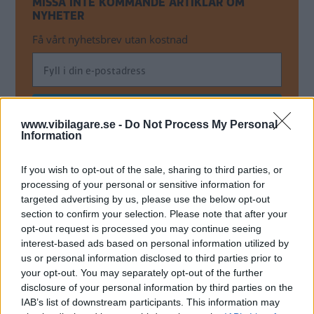
MISSA INTE KOMMANDE ARTIKLAR OM
NYHETER
Få vårt nyhetsbrev utan kostnad
www.vibilagare.se -
Do Not Process My Personal
Information
Genom att anmäla dig godkänner du OK-förlagets
personuppgiftspolicy.
If you wish to opt-out of the sale, sharing to third parties, or
processing of your personal or sensitive information for
targeted advertising by us, please use the below opt-out
section to confirm your selection. Please note that after your
MER FRÅN VI BILÄGARE
opt-out request is processed you may continue seeing
interest-based ads based on personal information utilized by
us or personal information disclosed to third parties prior to
"GM rädd för
Spykers uttalande
Nytt bud på 
your opt-out. You may separately opt-out of the further
konkurrens"
om nytt Saabbud
NYHETER
disclosure of your personal information by third parties on the
NYHETER
NYHETER
IAB’s list of downstream participants. This information may