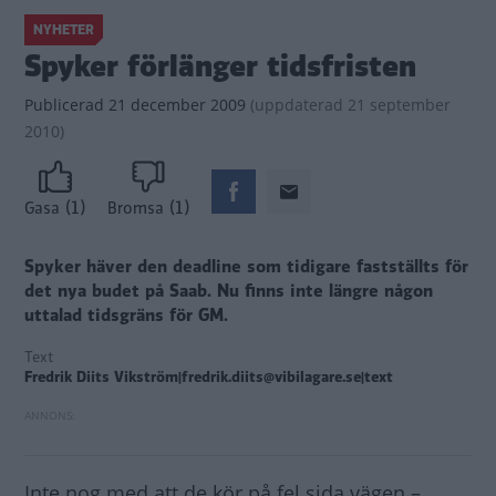
NYHETER
Spyker förlänger tidsfristen
Publicerad
21 december 2009
(
uppdaterad
21 september
2010)
(1)
(1)
Gasa
Bromsa
Spyker häver den deadline som tidigare fastställts för
det nya budet på Saab. Nu finns inte längre någon
uttalad tidsgräns för GM.
Text
Fredrik Diits Vikström|fredrik.diits@vibilagare.se|text
Inte nog med att de kör på fel sida vägen –