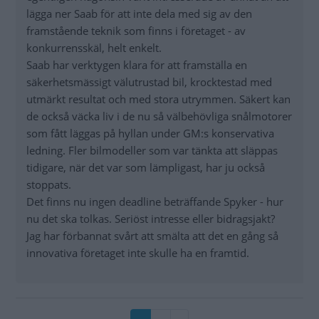
lägga ner Saab för att inte dela med sig av den
framstående teknik som finns i företaget - av
konkurrensskäl, helt enkelt.
Saab har verktygen klara för att framställa en
säkerhetsmässigt välutrustad bil, krocktestad med
utmärkt resultat och med stora utrymmen. Säkert kan
de också väcka liv i de nu så välbehövliga snålmotorer
som fått läggas på hyllan under GM:s konservativa
ledning. Fler bilmodeller som var tänkta att släppas
tidigare, när det var som lämpligast, har ju också
stoppats.
Det finns nu ingen deadline beträffande Spyker - hur
nu det ska tolkas. Seriöst intresse eller bidragsjakt?
Jag har förbannat svårt att smälta att det en gång så
innovativa företaget inte skulle ha en framtid.
Paginering