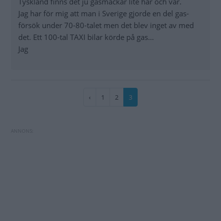
Tyskland finns det ju gasmackar lite här och var.
Jag har för mig att man i Sverige gjorde en del gas-
försök under 70-80-talet men det blev inget av med
det. Ett 100-tal TAXI bilar körde på gas...
Jag
Paginering
Föregående
‹
Sida
1
Sida
2
Nuvarande
3
sida
sida