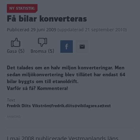
NY STATISTIK:
Få bilar konverteras
Publicerad
29 juni 2009
(
uppdaterad
21 september 2010)
(5)
(5)
Gasa
Bromsa
Det talades om en halv miljon konverteringar. Men
sedan miljökonvertering blev tillåtet har endast 64
bilar byggts om till etanoldrift.
Varför så få? Kommentera!
Text
Fredrik Diits Vikström|fredrik.diits@vibilagare.se|text
I maj 2008 publicerade Vestmanlands läns