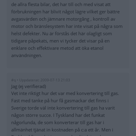
de allra flesta bilar, det har till och med visat att
förbrukningen har blivit något lägre vilket ger bättre
avgasvärden och jämnare motorgång , kontroll av
motor och bränslesystem har inte visat på några som
helst defekter. Nu är förstås det här olagligt som
tidigare påpekats, men vi tycker det visar på en
enklare och effektivare metod att öka etanol
användningen.
#q • Uppdaterat: 2009-07-13 21:03
Jag (ej verifierad)
Vet inte riktigt hur det var med konvertering till gas.
Fast med tanke på hur få gasmackar det finns i
Sverige torde väl inte konvertering till gas ha varit
någon större succe. I Tyskland har det funkat
någorlunda, de som konverterar till gas har i
allmänhet tjänat in kostnaden på c:a ett år. Men i