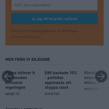
Genom att anmäla dig godkänner du OK-förlagets
personuppgiftspolicy.
MER FRÅN VI BILÄGARE
Gröna bilister &
E85 backade 70%
Försäljning a
BIL Sweden
- politiker
etanol sjunke
kritiserar
uppmanas att
minus 24%
regeringen
stoppa raset
NYHETER
WEBB-TV
NYHETER