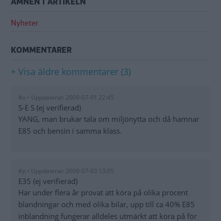
ÄMNEN I ARTIKELN
Nyheter
KOMMENTARER
+ Visa äldre kommentarer (3)
#o • Uppdaterat: 2009-07-01 22:45
S-E S (ej verifierad)
YANG, man brukar tala om miljönytta och då hamnar
E85 och bensin i samma klass.
#p • Uppdaterat: 2009-07-03 13:05
E35 (ej verifierad)
Har under flera år provat att köra på olika procent
blandningar och med olika bilar, upp till ca 40% E85
inblandning fungerar alldeles utmärkt att köra på för