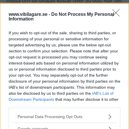
bygga om till biogas kostar över 30 000. När det
dessutom inte varit billigare att köra på etanol
www.vibilagare.se -
Do Not Process My Personal
har svenska bilister valt bort
Information
konverteringsalternativet.
If you wish to opt-out of the sale, sharing to third parties, or
I propositionen som låg till grund för den nya
processing of your personal or sensitive information for
targeted advertising by us, please use the below opt-out
lagen bedömdes antalet konverterade bilar
section to confirm your selection. Please note that after your
högst uppgå till någon procentandel av den
opt-out request is processed you may continue seeing
totala miljöbilsförsäljningen. Men resultatet
interest-based ads based on personal information utilized by
us or personal information disclosed to third parties prior to
efter ett år uppnår inte ens dessa låga
your opt-out. You may separately opt-out of the further
ambitioner.
disclosure of your personal information by third parties on the
IAB’s list of downstream participants. This information may
- Det är principiellt fel att något som är bra för
also be disclosed by us to third parties on the
IAB’s List of
Downstream Participants
that may further disclose it to other
miljön är olagligt och det är huvudskälet till
third parties.
lagändringen. Många vill ha möjlighet att
Please note that this website/app uses one or more Google
konvertera sin bil, sade miljöminister Andreas
Personal Data Processing Opt Outs
services and may gather and store information including but
Carlgren i samband med lagändringen.
not limited to your visit or usage behaviour. You may click to
Google consents