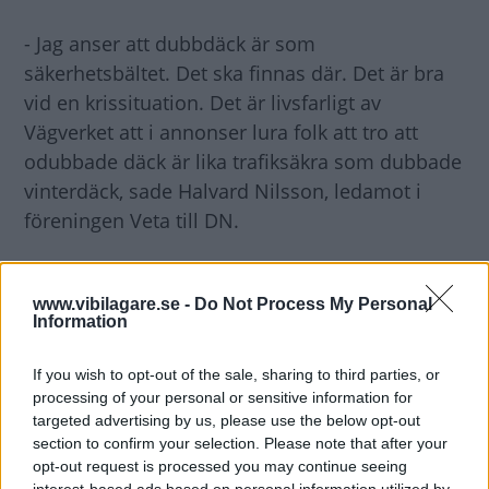
- Jag anser att dubbdäck är som
säkerhetsbältet. Det ska finnas där. Det är bra
vid en krissituation. Det är livsfarligt av
Vägverket att i annonser lura folk att tro att
odubbade däck är lika trafiksäkra som dubbade
vinterdäck, sade Halvard Nilsson, ledamot i
föreningen Veta till DN.
Ska regeringen förbjuda förbjuda dubbdäck,
www.vibilagare.se -
Do Not Process My Personal
åtminstone på vissa vägar? Vad tycker du?
Information
Nödvändig säkerhet eller hälsorisk?
Kommentera!
If you wish to opt-out of the sale, sharing to third parties, or
processing of your personal or sensitive information for
targeted advertising by us, please use the below opt-out
section to confirm your selection. Please note that after your
opt-out request is processed you may continue seeing
interest-based ads based on personal information utilized by