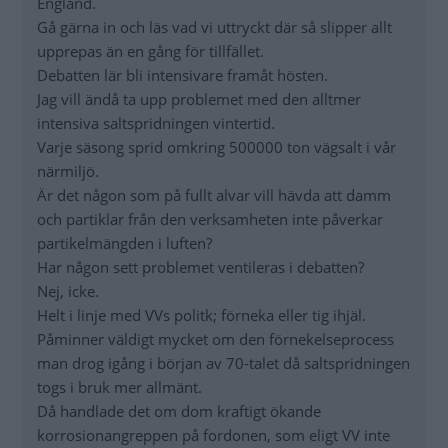
England.
Gå gärna in och läs vad vi uttryckt där så slipper allt
upprepas än en gång för tillfället.
Debatten lär bli intensivare framåt hösten.
Jag vill ändå ta upp problemet med den alltmer
intensiva saltspridningen vintertid.
Varje säsong sprid omkring 500000 ton vägsalt i vår
närmiljö.
Är det någon som på fullt alvar vill hävda att damm
och partiklar från den verksamheten inte påverkar
partikelmängden i luften?
Har någon sett problemet ventileras i debatten?
Nej, icke.
Helt i linje med VVs politk; förneka eller tig ihjäl.
Påminner väldigt mycket om den förnekelseprocess
man drog igång i början av 70-talet då saltspridningen
togs i bruk mer allmänt.
Då handlade det om dom kraftigt ökande
korrosionangreppen på fordonen, som eligt VV inte