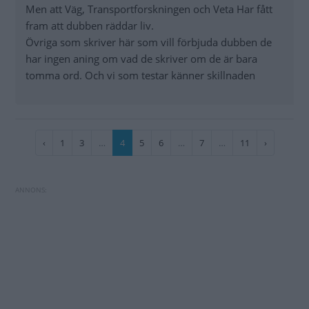
Men att Väg, Transportforskningen och Veta Har fått
fram att dubben räddar liv.
Övriga som skriver här som vill förbjuda dubben de
har ingen aning om vad de skriver om de är bara
tomma ord. Och vi som testar känner skillnaden
Paginering
Föregående
‹
Sida
1
Sida
3
…
Nuvarande
4
Sida
5
Sida
6
…
Sida
7
…
Sida
11
Nästa
›
sida
sida
sida