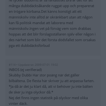
Ni tycker dubbfritt är så fantastiskt bra är det för att
många dubbdäcksåkande ruggat upp och preparerat
en trögare körbana.Det känns konstigt att ett
människoliv inte alltid är okränkbart utan att någon
kan få politisk mandat att laborera med
människoliv.Ingen vet på förväg vem som drabbas
hoppas att det blir förslagsställaren själv eller någon i
des närhet som blir det första dödsfallet som orsakas
pga ett dubbdäcksförbud
#114 • Uppdaterat: 2009-07-01 19:02
INBOS (ej verifierad)
Skubby Dubbi Har stor poäng när det gäller
bilbältena. De flesta här skriver ju att anpassa farten.
*Ja då är det ju klart då, att vi behöver ju inte bälten
de sker ju inga olyckor då.*
Nej det finns ingen statistik på olyckor med olika
vinter däck.