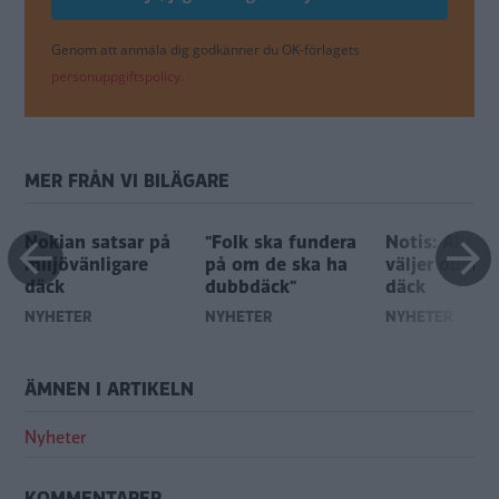
Genom att anmäla dig godkänner du OK-förlagets
personuppgiftspolicy.
MER FRÅN VI BILÄGARE
Nokian satsar på
"Folk ska fundera
Notis: Allt fl
miljövänligare
på om de ska ha
väljer dubbfr
däck
dubbdäck"
däck
NYHETER
NYHETER
NYHETER
ÄMNEN I ARTIKELN
Nyheter
KOMMENTARER