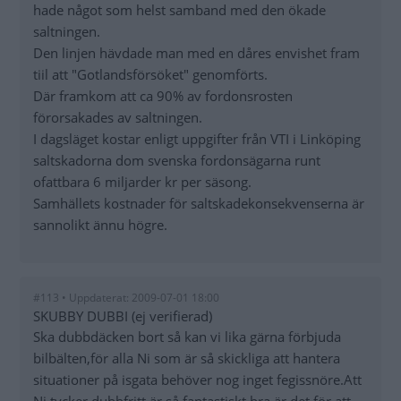
hade något som helst samband med den ökade
saltningen.
Den linjen hävdade man med en dåres envishet fram
tiil att "Gotlandsförsöket" genomförts.
Där framkom att ca 90% av fordonsrosten
förorsakades av saltningen.
I dagsläget kostar enligt uppgifter från VTI i Linköping
saltskadorna dom svenska fordonsägarna runt
ofattbara 6 miljarder kr per säsong.
Samhällets kostnader för saltskadekonsekvenserna är
sannolikt ännu högre.
#113 • Uppdaterat: 2009-07-01 18:00
SKUBBY DUBBI (ej verifierad)
Ska dubbdäcken bort så kan vi lika gärna förbjuda
bilbälten,för alla Ni som är så skickliga att hantera
situationer på isgata behöver nog inget fegissnöre.Att