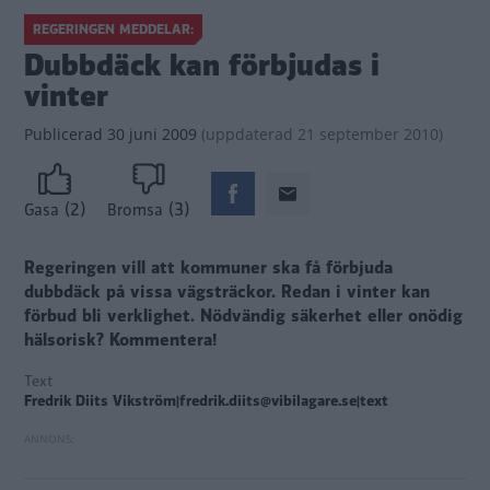
REGERINGEN MEDDELAR:
Dubbdäck kan förbjudas i
vinter
Publicerad
30 juni 2009
(
uppdaterad
21 september 2010)
(2)
(3)
Gasa
Bromsa
Regeringen vill att kommuner ska få förbjuda
dubbdäck på vissa vägsträckor. Redan i vinter kan
förbud bli verklighet.
Nödvändig säkerhet eller onödig
hälsorisk? Kommentera!
Text
Fredrik Diits Vikström|fredrik.diits@vibilagare.se|text