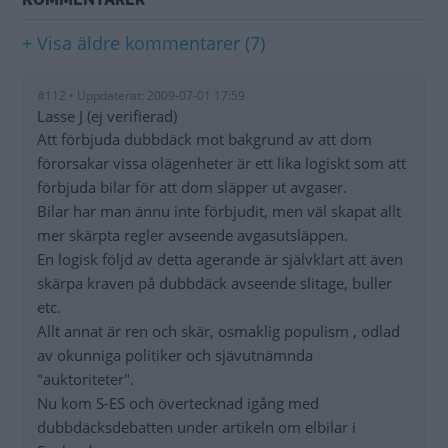
+ Visa äldre kommentarer (7)
#112 • Uppdaterat: 2009-07-01 17:59
Lasse J (ej verifierad)
Att förbjuda dubbdäck mot bakgrund av att dom
förorsakar vissa olägenheter är ett lika logiskt som att
förbjuda bilar för att dom släpper ut avgaser.
Bilar har man ännu inte förbjudit, men väl skapat allt
mer skärpta regler avseende avgasutsläppen.
En logisk följd av detta agerande är självklart att även
skärpa kraven på dubbdäck avseende slitage, buller
etc.
Allt annat är ren och skär, osmaklig populism , odlad
av okunniga politiker och sjävutnämnda
"auktoriteter".
Nu kom S-ES och övertecknad igång med
dubbdäcksdebatten under artikeln om elbilar i