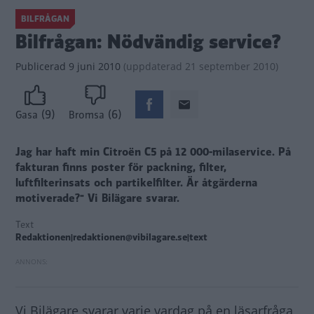
BILFRÅGAN
Bilfrågan: Nödvändig service?
Publicerad
9 juni 2010
(
uppdaterad
21 september 2010)
(9)
(6)
Gasa
Bromsa
Jag har haft min Citroën C5 på 12 000-milaservice. På
fakturan finns poster för packning, filter,
luftfilterinsats och partikelfilter. Är åtgärderna
motiverade?"
Vi Bilägare svarar.
Text
Redaktionen|redaktionen@vibilagare.se|text
Vi Bilägare svarar varje vardag på en läsarfråga