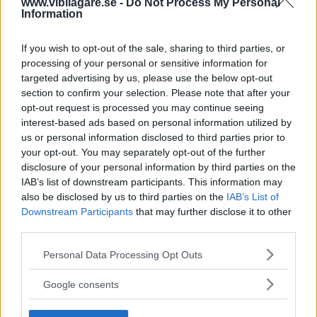
www.vibilagare.se -
Do Not Process My Personal
Information
Prishöjdaren är en liter Eolys för 1 605 kr. Detta
inkluderar inte partikelfiltret som ska bytas vid
If you wish to opt-out of the sale, sharing to third parties, or
processing of your personal or sensitive information for
14 000 mil meddelar MTC-service.
targeted advertising by us, please use the below opt-out
section to confirm your selection. Please note that after your
Partikelfilter är bra på många sätt men också
opt-out request is processed you may continue seeing
interest-based ads based on personal information utilized by
förenat med stora servicekostnader om de
us or personal information disclosed to third parties prior to
arbetar med tillsatsmedel.
your opt-out. You may separately opt-out of the further
disclosure of your personal information by third parties on the
Bengt Dieden, Vi Bilägare
IAB’s list of downstream participants. This information may
also be disclosed by us to third parties on the
IAB’s List of
Downstream Participants
that may further disclose it to other
Diskutera:
Hur skulle du svara på frågan?
third parties.
Please note that this website/app uses one or more Google
Personal Data Processing Opt Outs
services and may gather and store information including but
not limited to your visit or usage behaviour. You may click to
Google consents
grant or deny consent to Google and its third-party tags to
use your data for below specified purposes in below Google