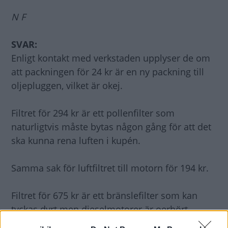
N F
SVAR:
Enligt kontakt med verkstaden upplyser de om
att packningen för 24 kr är en ny packning till
oljepluggen, vilket är okej.
Filtret för 294 kr är ett pollenfilter som
naturligtvis måste bytas någon gång för att det
ska kunna rena luften i kupén.
Samma sak för luftfiltret till motorn för 194 kr.
Filtret för 675 kr är ett bränslefilter som kan
tyckas dyrt men dieselmotorer är oerhört
känsliga för orent bränsle.