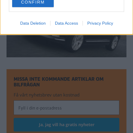
CONFIRM
consent section.
Data Deletion
Data Access
Privacy Policy
MISSA INTE KOMMANDE ARTIKLAR OM
BILFRÅGAN
Få vårt nyhetsbrev utan kostnad