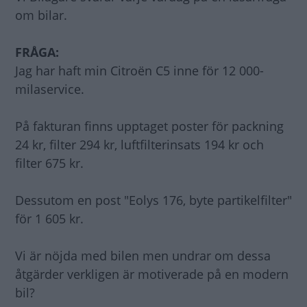
om bilar.
FRÅGA:
Jag har haft min Citroën C5 inne för 12 000-
milaservice.
På fakturan finns upptaget poster för packning
24 kr, filter 294 kr, luftfilterinsats 194 kr och
filter 675 kr.
Dessutom en post "Eolys 176, byte partikelfilter"
för 1 605 kr.
Vi är nöjda med bilen men undrar om dessa
åtgärder verkligen är motiverade på en modern
bil?