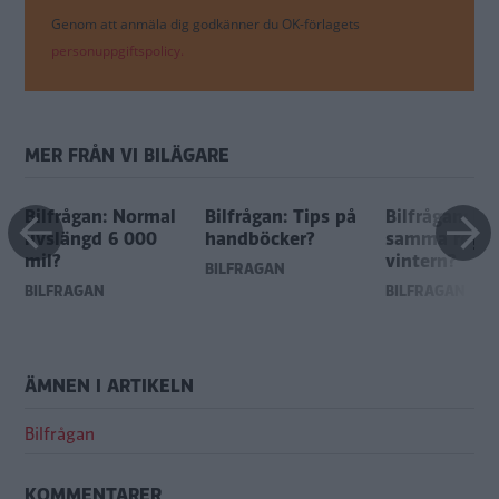
Genom att anmäla dig godkänner du OK-förlagets
personuppgiftspolicy.
MER FRÅN VI BILÄGARE
Bilfrågan: Normal
Bilfrågan: Tips på
Bilfrågan: In
livslängd 6 000
handböcker?
samma regle
mil?
vintern?
BILFRÅGAN
BILFRÅGAN
BILFRÅGAN
ÄMNEN I ARTIKELN
Bilfrågan
KOMMENTARER