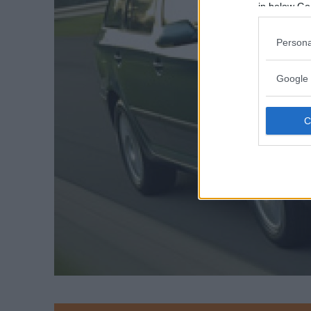
in below Go
Persona
Google 