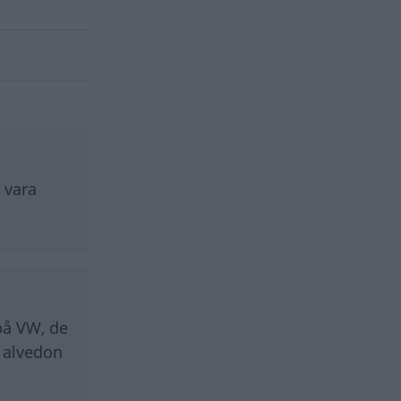
 vara
på VW, de
a alvedon