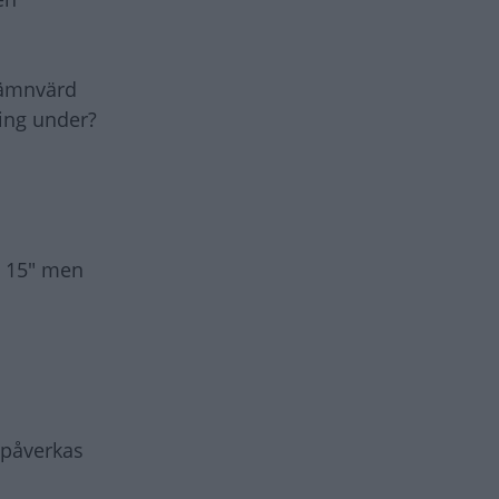
 nämnvärd
ring under?
ll 15" men
 påverkas