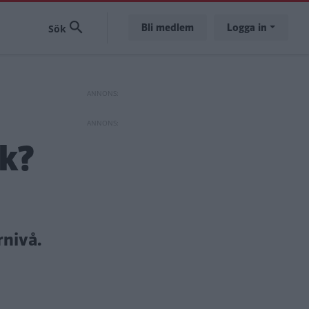
Bli medlem
Logga in
ck?
rnivå.