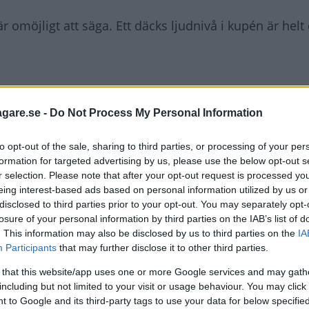
r omöjligt att säga. Ett däcks ljudnivå i kupén är helt 
agare.se -
Do Not Process My Personal Information
r att minska bullret? Vad kan annars göras?
to opt-out of the sale, sharing to third parties, or processing of your per
formation for targeted advertising by us, please use the below opt-out s
r selection. Please note that after your opt-out request is processed y
eing interest-based ads based on personal information utilized by us or
disclosed to third parties prior to your opt-out. You may separately opt-
losure of your personal information by third parties on the IAB’s list of
. This information may also be disclosed by us to third parties on the
IA
Participants
that may further disclose it to other third parties.
 that this website/app uses one or more Google services and may gath
including but not limited to your visit or usage behaviour. You may click 
 to Google and its third-party tags to use your data for below specifi