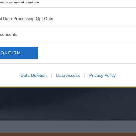
ogle consent section.
l Data Processing Opt Outs
consents
CONFIRM
Data Deletion
Data Access
Privacy Policy