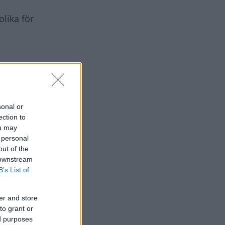
olika för
sonal or
ection to
ou may
 personal
out of the
 downstream
B’s List of
er and store
to grant or
ed purposes