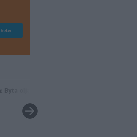
n: Byta olja i automatlådan?
Bilfrågan: Skifta
BILFRÅGAN