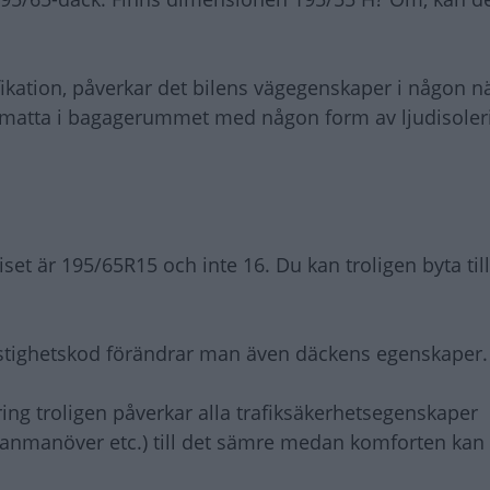
cifikation, påverkar det bilens vägegenskaper i någon
tra matta i bagagerummet med någon form av ljudisole
viset är 195/65R15 och inte 16. Du kan troligen byta ti
hastighetskod förändrar man även däckens egenskaper.
ng troligen påverkar alla trafiksäkerhetsegenskaper
danmanöver etc.) till det sämre medan komforten kan