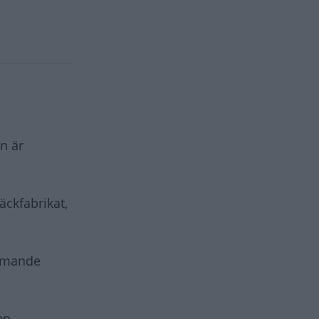
n är
äckfabrikat,
ommande
en