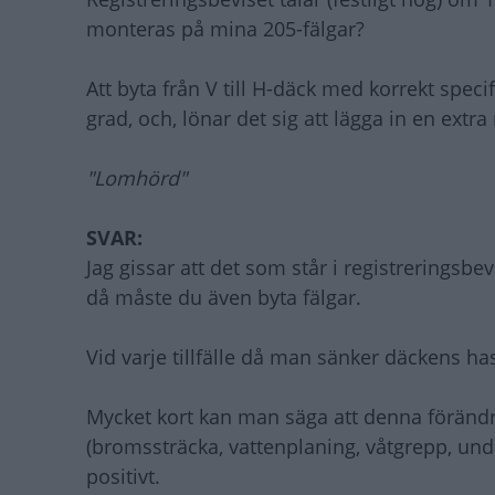
monteras på mina 205-fälgar?
Att byta från V till H-däck med korrekt spe
grad, och, lönar det sig att lägga in en ex
"Lomhörd"
SVAR:
Jag gissar att det som står i registreringsbe
då måste du även byta fälgar.
Vid varje tillfälle då man sänker däckens 
Mycket kort kan man säga att denna förändri
(bromssträcka, vattenplaning, våtgrepp, un
positivt.