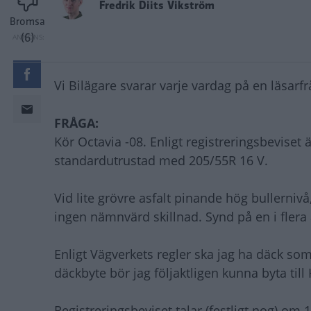
Fredrik Diits Vikström
Bromsa
(6)
Vi Bilägare svarar varje vardag på en läsarf
FRÅGA:
Kör Octavia -08. Enligt registreringsbeviset
standardutrustad med 205/55R 16 V.
Vid lite grövre asfalt pinande hög bullernivå
ingen nämnvärd skillnad. Synd på en i flera 
Enligt Vägverkets regler ska jag ha däck so
däckbyte bör jag följaktligen kunna byta till
Registreringsbeviset talar (festligt nog) o