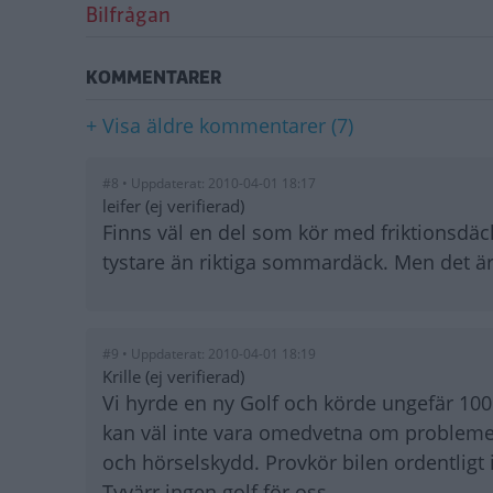
Bilfrågan
KOMMENTARER
+ Visa äldre kommentarer (7)
#8 • Uppdaterat: 2010-04-01 18:17
leifer (ej verifierad)
Finns väl en del som kör med friktionsdä
tystare än riktiga sommardäck. Men det ä
#9 • Uppdaterat: 2010-04-01 18:19
Krille (ej verifierad)
Vi hyrde en ny Golf och körde ungefär 1
kan väl inte vara omedvetna om problemet.
och hörselskydd. Provkör bilen ordentligt
Tyvärr ingen golf för oss.