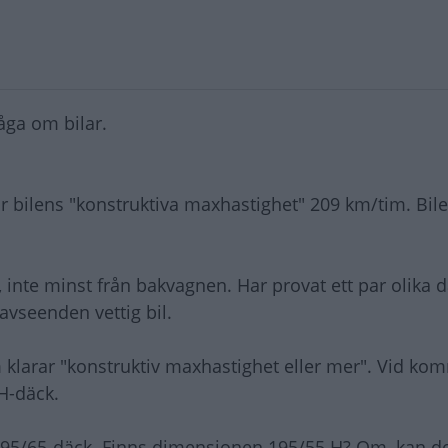
råga om bilar.
 är bilens "konstruktiva maxhastighet" 209 km/tim. Bile
, inte minst från bakvagnen. Har provat ett par olika d
avseenden vettig bil.
m klarar "konstruktiv maxhastighet eller mer". Vid k
 H-däck.
m 195/65-däck. Finns dimensionen 195/55 H? Om, kan d