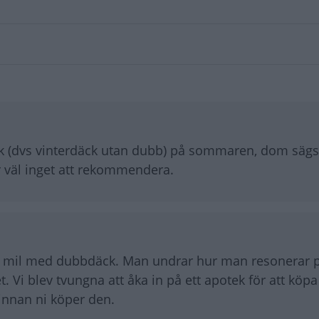
ck (dvs vinterdäck utan dubb) på sommaren, dom sägs
r väl inget att rekommendera.
00 mil med dubbdäck. Man undrar hur man resonerar 
 Vi blev tvungna att åka in på ett apotek för att köp
 innan ni köper den.