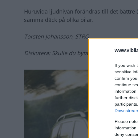
Huruvida ljudnivån förändras till det bättre ä
samma däck på olika bilar.
Torsten Johansson, STRO
www.vibil
Diskutera: Skulle du byta till andra däck fö
If you wish 
sensitive in
confirm you
continue se
information 
further disc
participants
Downstream 
Please note
information 
deny consent