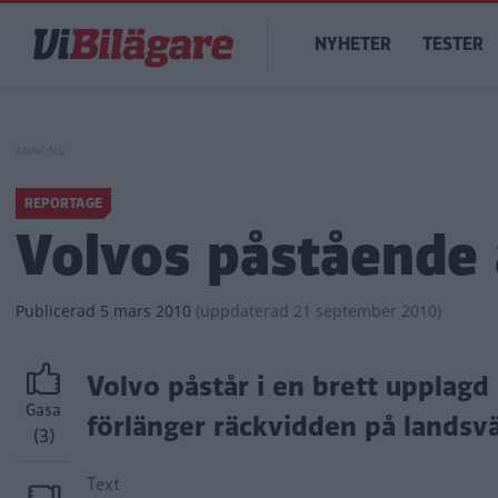
Hoppa
Main
till
NYHETER
TESTER
navigation
huvudinnehåll
REPORTAGE
Volvos påstående 
Publicerad
5 mars 2010
(
uppdaterad
21 september 2010)
Volvo påstår i en brett upplag
Gasa
förlänger räckvidden på landsvä
(3)
Text