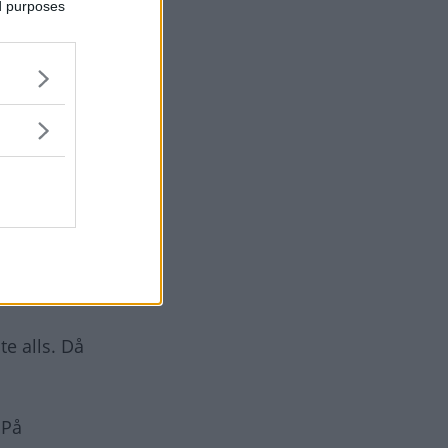
ed purposes
ystemet är
enorm som
det inte
te alls. Då
 På