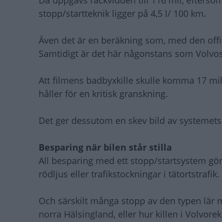
Då uppgavs räckvidden till 116 mil, efterso
stopp/startteknik ligger på 4,5 l/ 100 km.
Även det är en beräkning som, med den offi
Samtidigt är det här någonstans som Volvo
Att filmens badbyxkille skulle komma 17 mil
håller för en kritisk granskning.
Det ger dessutom en skev bild av systemets
Besparing när bilen står stilla
All besparing med ett stopp/startsystem görs
rödljus eller trafikstockningar i tätortstrafik.
Och särskilt många stopp av den typen lär 
norra Hälsingland, eller hur killen i Volvore