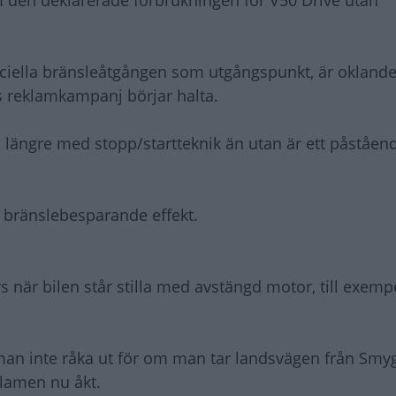
m den deklarerade förbrukningen för V50 Drive utan
ciella bränsleåtgången som utgångspunkt, är oklander
s reklamkampanj börjar halta.
 längre med stopp/startteknik än utan är ett påståen
 bränslebesparande effekt.
 när bilen står stilla med avstängd motor, till exemp
man inte råka ut för om man tar landsvägen från Smyg
klamen nu åkt.