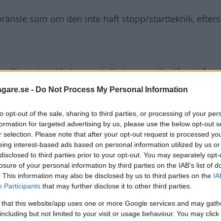
bränsle som om den inte haft stopp/startteknik, efte
voförare i verkligheten skulle komma lika långt på en 
 eller inte.
agare.se -
Do Not Process My Personal Information
å den bromskraftsåtervinning som ingår i systemet o
to opt-out of the sale, sharing to third parties, or processing of your per
s längs sträckan.
formation for targeted advertising by us, please use the below opt-out s
r selection. Please note that after your opt-out request is processed y
eing interest-based ads based on personal information utilized by us or
li mycket marginell, kanske några kilometer, till stopp
disclosed to third parties prior to your opt-out. You may separately opt-
losure of your personal information by third parties on the IAB’s list of
. This information may also be disclosed by us to third parties on the
IA
Participants
that may further disclose it to other third parties.
t fram.
 that this website/app uses one or more Google services and may gath
including but not limited to your visit or usage behaviour. You may click 