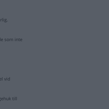
lig.
de som inte
el vid
ehuk till