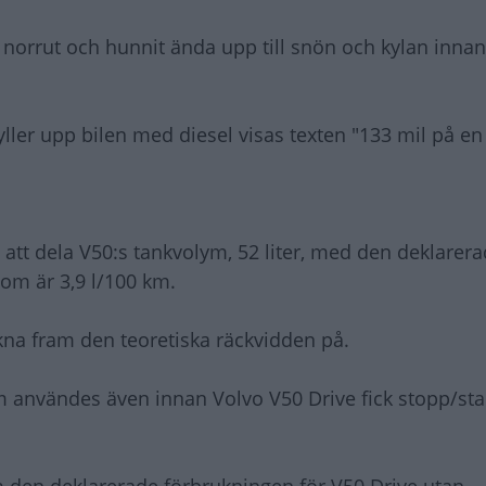
t norrut och hunnit ända upp till snön och kylan inna
ler upp bilen med diesel visas texten "133 mil på e
 att dela V50:s tankvolym, 52 liter, med den deklarer
om är 3,9 l/100 km.
räkna fram den teoretiska räckvidden på.
lm användes även innan Volvo V50 Drive fick stopp/st