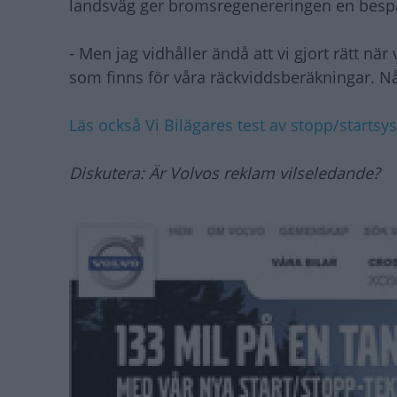
landsväg ger bromsregenereringen en bespari
- Men jag vidhåller ändå att vi gjort rätt nä
som finns för våra räckviddsberäkningar. Någ
Läs också Vi Bilägares test av stopp/startsy
Diskutera: Är Volvos reklam vilseledande?