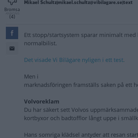
Mikael Schultz|mikael.schultz@vibilagare.se|text
Bromsa
(4)
Ett stopp/startsystem sparar minimalt med 
normalbilist.
Det visade Vi Bilägare nyligen i ett test.
Men i
marknadsföringen framställs saken på ett he
Volvoreklam
Du har säkert sett Volvos uppmärksammade 
kortbyxor och badtofflor långt uppe i smällk
Hans somriga klädsel antyder att resan star