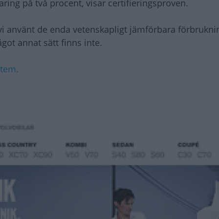
ng på två procent, visar certifieringsproven.
r vi använt de enda vetenskapligt jämförbara förbrukni
ot annat sätt finns inte.
stem.