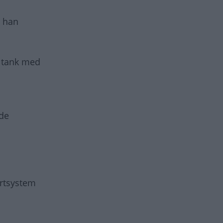
n han
n tank med
ade
artsystem