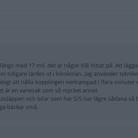
rlängs med 17 mil, det är något ViB hittat på. Att lägga
m tidigare lärdes ut i körskolan. Jag använder teknik
bigt att hålla kopplingen nertrampad i flera minuter 
Det är en vanesak som så mycket annat.
tsläppen och bilar som har S/S har lägre sådana så b
nga bäckar små.