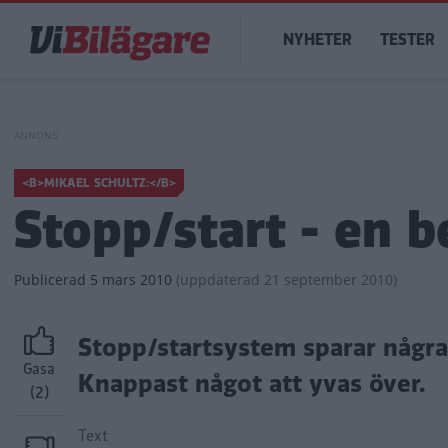
Hoppa
Main
till
NYHETER
TESTER
navigation
huvudinnehåll
<B>MIKAEL SCHULTZ:</B>
Stopp/start - en b
Publicerad
5 mars 2010
(
uppdaterad
21 september 2010)
Stopp/startsystem sparar några c
Gasa
Knappast något att yvas över.
(2)
Text