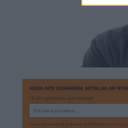
MISSA INTE KOMMANDE ARTIKLAR OM NYH
Få vårt nyhetsbrev utan kostnad
Genom att anmäla dig godkänner du OK-förlagets
personuppgi