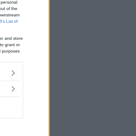
 personal
out of the
 downstream
B’s List of
er and store
to grant or
ed purposes