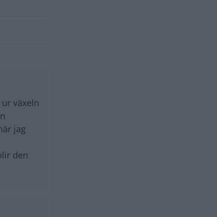
 ur växeln
en
när jag
lir den