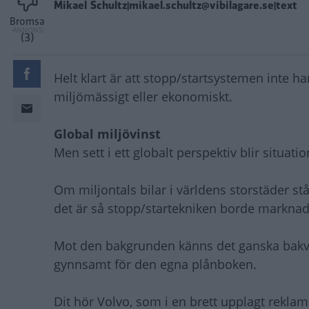
Mikael Schultz|mikael.schultz@vibilagare.se|text
Bromsa
(3)
Helt klart är att stopp/startsystemen inte h
miljömässigt eller ekonomiskt.
Global miljövinst
Men sett i ett globalt perspektiv blir situat
Om miljontals bilar i världens storstäder st
det är så stopp/startekniken borde marknad
Mot den bakgrunden känns det ganska bakvän
gynnsamt för den egna plånboken.
Dit hör Volvo, som i en brett upplagt rekla