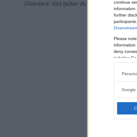
Diskutera: Vad tycker du om stopp/startsys
continue se
information 
further disc
participants
Downstream 
Please note
information 
deny consent
in below Go
Persona
Google 