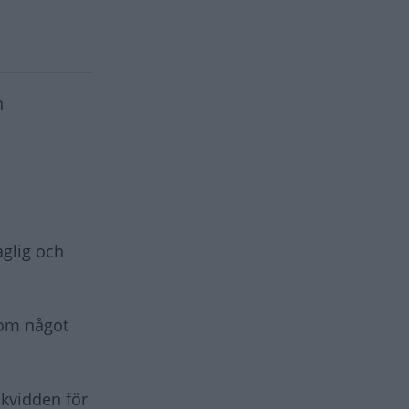
n
aglig och
som något
ckvidden för