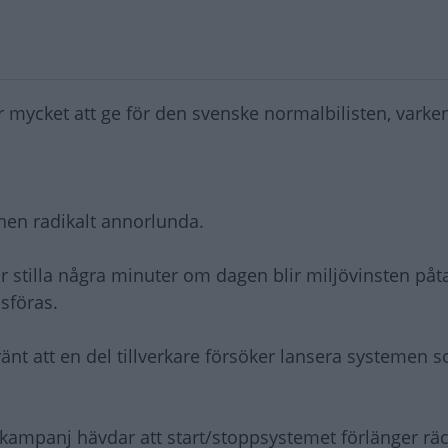
ar mycket att ge för den svenske normalbilisten, varke
ionen radikalt annorlunda.
år stilla några minuter om dagen blir miljövinsten påt
sföras.
t att en del tillverkare försöker lansera systemen 
mkampanj hävdar att start/stoppsystemet förlänger rä