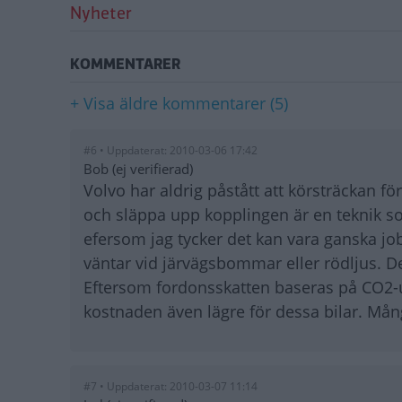
Nyheter
KOMMENTARER
+ Visa äldre kommentarer (5)
#6 • Uppdaterat: 2010-03-06 17:42
Bob (ej verifierad)
Volvo har aldrig påstått att körsträckan fö
och släppa upp kopplingen är en teknik so
efersom jag tycker det kan vara ganska job
väntar vid järvägsbommar eller rödljus. 
Eftersom fordonsskatten baseras på CO2-u
kostnaden även lägre för dessa bilar. Må
#7 • Uppdaterat: 2010-03-07 11:14