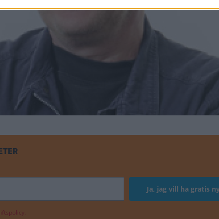
ETER
ftspolicy.