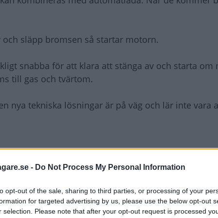
m kan kombineras med automatlåda. När de kommer bli
 och släpp bromsen så startar motorn.
ckligt snabba för att klara att stänga av och starta o
oms till gas och tvärtom.
 nya tekniska lösningar är på väg och lär inte vara al
belt slag är att stopp/startsystemen gör att det blir al
agare.se -
Do Not Process My Personal Information
to opt-out of the sale, sharing to third parties, or processing of your per
 skulle det vara om även bilarna runt om tystnade.
formation for targeted advertising by us, please use the below opt-out s
r selection. Please note that after your opt-out request is processed y